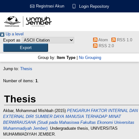
Registrasi Akun
Login Repository
Up a level
Atom
RSS 1.0
Export as
RSS 2.0
Group by:
Item Type
|
No Grouping
Jump to:
Thesis
Number of items:
1
.
Thesis
Akbar, Mohammad Mishbah
(2015)
PENGARUH FAKTOR INTERNAL DAN
EXTERNAL DIRI SUMBER DAYA MANUSIA TERHADAP MINAT
BERWIRAUSAНА (Studi pada Mahasiswa Fakultas Ekonomi Universitas
Muhammadiyah Jember).
Undergraduate thesis, UNIVERSITAS
MUHAMMADIYAH JEMBER.