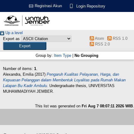
Registrasi Akun
Login Repository
Up a level
Atom
RSS 1.0
Export as
RSS 2.0
Group by:
Item Type
|
No Grouping
Number of items:
1
.
Alexandra, Emilia
(2017)
Pengaruh Kualitas Pelayanan, Harga, dan
Kepuasan Pelanggan dalam Membentuk Loyalitas pada Rumah Makan
Lalapan Bu Kadir Ambulu.
Undergraduate thesis, UNIVERSITAS
MUHAMMADIYAH JEMBER.
This list was generated on
Fri Aug 7 08:07:11 2026 WIB
.