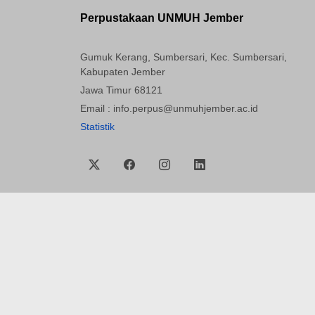
Perpustakaan UNMUH Jember
Gumuk Kerang, Sumbersari, Kec. Sumbersari,
Kabupaten Jember
Jawa Timur 68121
Email : info.perpus@unmuhjember.ac.id
Statistik