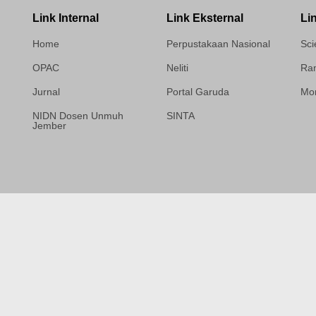
Link Internal
Link Eksternal
Li
Home
Perpustakaan Nasional
Sci
OPAC
Neliti
Ram
Jurnal
Portal Garuda
Mor
NIDN Dosen Unmuh
SINTA
Jember
Template Medilab,
diredesain oleh Travel
Jogja Pati