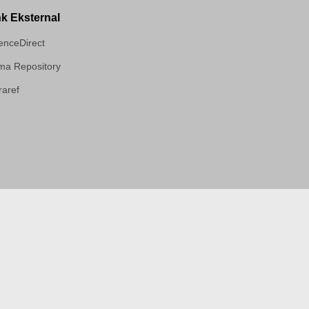
nk Eksternal
enceDirect
a Repository
aref