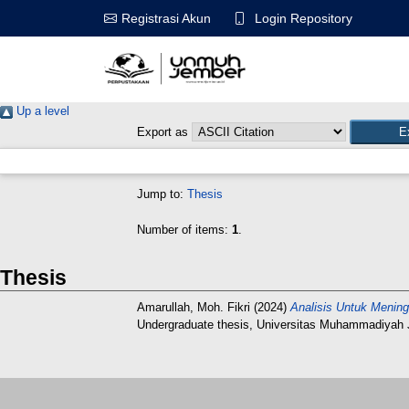
Login Repository
Registrasi Akun
Up a level
Export as
Jump to:
Thesis
Number of items:
1
.
Thesis
Amarullah, Moh. Fikri
(2024)
Analisis Untuk Mening
Undergraduate thesis, Universitas Muhammadiyah 