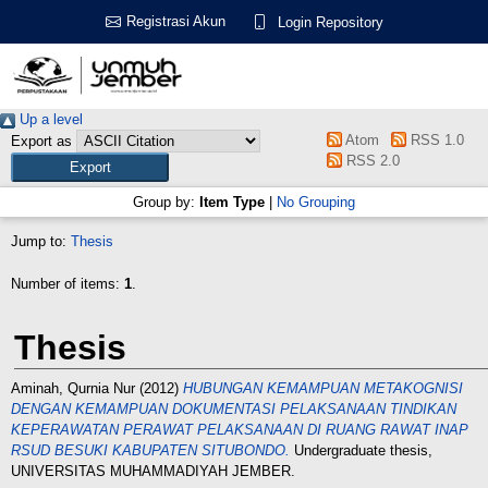
Registrasi Akun
Login Repository
Up a level
Atom
RSS 1.0
Export as
RSS 2.0
Group by:
Item Type
|
No Grouping
Jump to:
Thesis
Number of items:
1
.
Thesis
Aminah, Qurnia Nur
(2012)
HUBUNGAN KEMAMPUAN METAKOGNISI
DENGAN KEMAMPUAN DOKUMENTASI PELAKSANAAN TINDIKAN
KEPERAWATAN PERAWAT PELAKSANAAN DI RUANG RAWAT INAP
RSUD BESUKI KABUPATEN SITUBONDO.
Undergraduate thesis,
UNIVERSITAS MUHAMMADIYAH JEMBER.