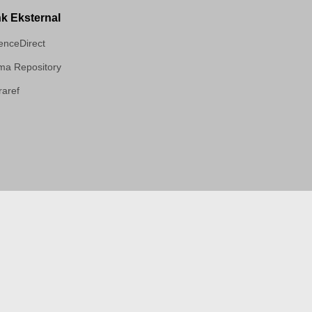
nk Eksternal
enceDirect
a Repository
aref