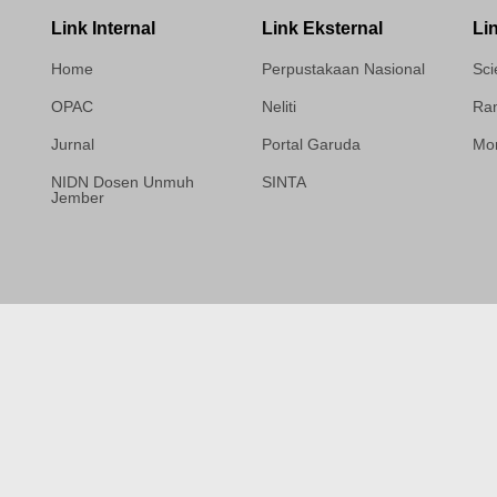
Link Internal
Link Eksternal
Li
Home
Perpustakaan Nasional
Sci
OPAC
Neliti
Ram
Jurnal
Portal Garuda
Mor
NIDN Dosen Unmuh
SINTA
Jember
Template Medilab,
diredesain oleh Travel
Jogja Pati