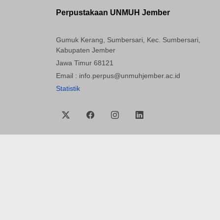
Perpustakaan UNMUH Jember
Gumuk Kerang, Sumbersari, Kec. Sumbersari,
Kabupaten Jember
Jawa Timur 68121
Email : info.perpus@unmuhjember.ac.id
Statistik