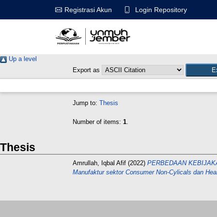
Login Repository
Registrasi Akun
Up a level
Export as
Jump to:
Thesis
Number of items:
1
.
Thesis
Amrullah, Iqbal Afif
(2022)
PERBEDAAN KEBIJAKAN
Manufaktur sektor Consumer Non-Cylicals dan Heal