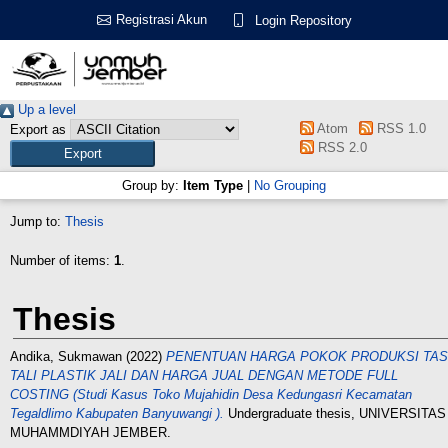
Registrasi Akun
Login Repository
Up a level
Atom
RSS 1.0
Export as
RSS 2.0
Group by:
Item Type
|
No Grouping
Jump to:
Thesis
Number of items:
1
.
Thesis
Andika, Sukmawan
(2022)
PENENTUAN HARGA POKOK PRODUKSI TAS
TALI PLASTIK JALI DAN HARGA JUAL DENGAN METODE FULL
COSTING (Studi Kasus Toko Mujahidin Desa Kedungasri Kecamatan
Tegaldlimo Kabupaten Banyuwangi ).
Undergraduate thesis, UNIVERSITAS
MUHAMMDIYAH JEMBER.