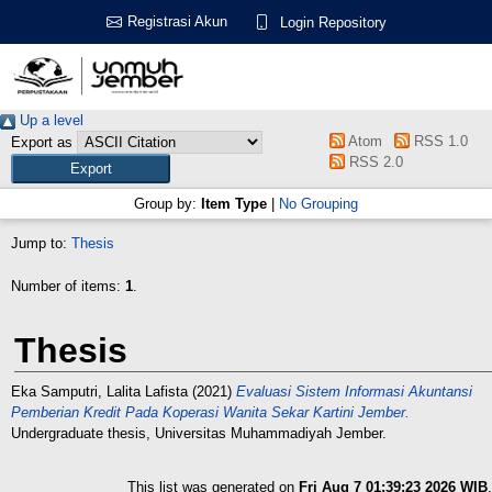
Registrasi Akun
Login Repository
Up a level
Atom
RSS 1.0
Export as
RSS 2.0
Group by:
Item Type
|
No Grouping
Jump to:
Thesis
Number of items:
1
.
Thesis
Eka Samputri, Lalita Lafista
(2021)
Evaluasi Sistem Informasi Akuntansi
Pemberian Kredit Pada Koperasi Wanita Sekar Kartini Jember.
Undergraduate thesis, Universitas Muhammadiyah Jember.
This list was generated on
Fri Aug 7 01:39:23 2026 WIB
.