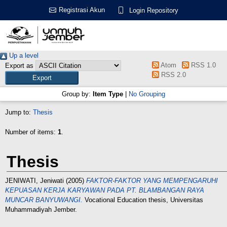
Registrasi Akun
Login Repository
Up a level
Atom
RSS 1.0
Export as
RSS 2.0
Group by:
Item Type
|
No Grouping
Jump to:
Thesis
Number of items:
1
.
Thesis
JENIWATI, Jeniwati
(2005)
FAKTOR-FAKTOR YANG MEMPENGARUHI
KEPUASAN KERJA KARYAWAN PADA PT. BLAMBANGAN RAYA
MUNCAR BANYUWANGI.
Vocational Education thesis, Universitas
Muhammadiyah Jember.