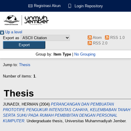
Registrasi Akun
Login Repository
Up a level
Atom
RSS 1.0
Export as
RSS 2.0
Group by:
Item Type
|
No Grouping
Jump to:
Thesis
Number of items:
1
.
Thesis
JUNAEDI, HERMAN
(2004)
PERANCANGAN DAN PEMBUATAN
PROTOTIPE PENGUKUR INTENSITAS CAHAYA, KELEMBABAN TANAH
SERTA SUHU PADA RUMAH PEMBIBITAN DENGAN PERSONAL
KUMPUTER.
Undergraduate thesis, Universitas Muhammadiyah Jember.