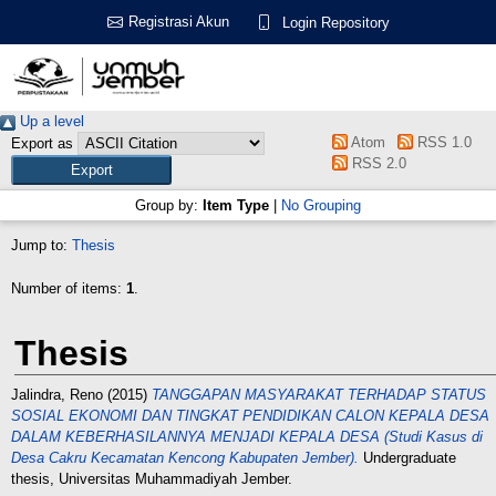
Registrasi Akun
Login Repository
Up a level
Atom
RSS 1.0
Export as
RSS 2.0
Group by:
Item Type
|
No Grouping
Jump to:
Thesis
Number of items:
1
.
Thesis
Jalindra, Reno
(2015)
TANGGAPAN MASYARAKAT TERHADAP STATUS
SOSIAL EKONOMI DAN TINGKAT PENDIDIKAN CALON KEPALA DESA
DALAM KEBERHASILANNYA MENJADI KEPALA DESA (Studi Kasus di
Desa Cakru Kecamatan Kencong Kabupaten Jember).
Undergraduate
thesis, Universitas Muhammadiyah Jember.