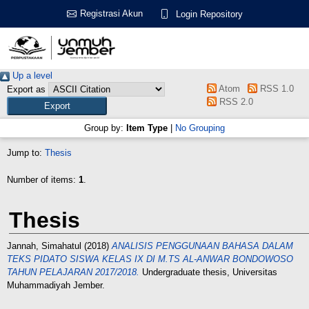
Registrasi Akun
Login Repository
Up a level
Atom
RSS 1.0
Export as
RSS 2.0
Group by:
Item Type
|
No Grouping
Jump to:
Thesis
Number of items:
1
.
Thesis
Jannah, Simahatul
(2018)
ANALISIS PENGGUNAAN BAHASA DALAM
TEKS PIDATO SISWA KELAS IX DI M.TS AL-ANWAR BONDOWOSO
TAHUN PELAJARAN 2017/2018.
Undergraduate thesis, Universitas
Muhammadiyah Jember.