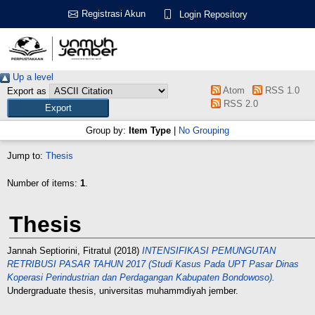
Registrasi Akun
Login Repository
Up a level
Atom
RSS 1.0
Export as
RSS 2.0
Group by:
Item Type
|
No Grouping
Jump to:
Thesis
Number of items:
1
.
Thesis
Jannah Septiorini, Fitratul
(2018)
INTENSIFIKASI PEMUNGUTAN
RETRIBUSI PASAR TAHUN 2017 (Studi Kasus Pada UPT Pasar Dinas
Koperasi Perindustrian dan Perdagangan Kabupaten Bondowoso).
Undergraduate thesis, universitas muhammdiyah jember.