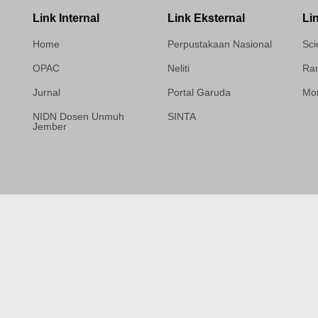
Link Internal
Link Eksternal
Li
Home
Perpustakaan Nasional
Sci
OPAC
Neliti
Ram
Jurnal
Portal Garuda
Mor
NIDN Dosen Unmuh
SINTA
Jember
Template Medilab,
diredesain oleh Travel
Jogja Pati