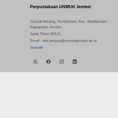
Perpustakaan UNMUH Jember
Gumuk Kerang, Sumbersari, Kec. Sumbersari,
Kabupaten Jember
Jawa Timur 68121
Email : info.perpus@unmuhjember.ac.id
Statistik