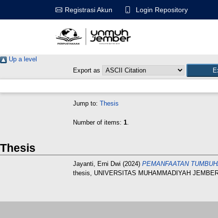
Login Repository
Registrasi Akun
Up a level
Export as
Jump to:
Thesis
Number of items:
1
.
Thesis
Jayanti, Erni Dwi
(2024)
PEMANFAATAN TUMBUHA
thesis, UNIVERSITAS MUHAMMADIYAH JEMBER