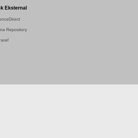
nk Eksternal
enceDirect
a Repository
aref