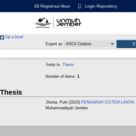
Login Repository
Registrasi Akun
Up a level
Export as
Jump to:
Thesis
Number of items:
1
.
Thesis
Jhonia, Putri
(2023)
PENGARUH SISTEM LANTAI
Muhammadiyah Jember.