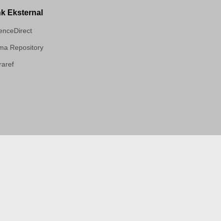
nk Eksternal
enceDirect
a Repository
aref