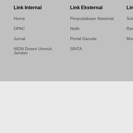
Link Internal
Link Eksternal
Li
Home
Perpustakaan Nasional
Sci
OPAC
Neliti
Ram
Jurnal
Portal Garuda
Mor
NIDN Dosen Unmuh
SINTA
Jember
Template Medilab,
diredesain oleh Travel
Jogja Pati