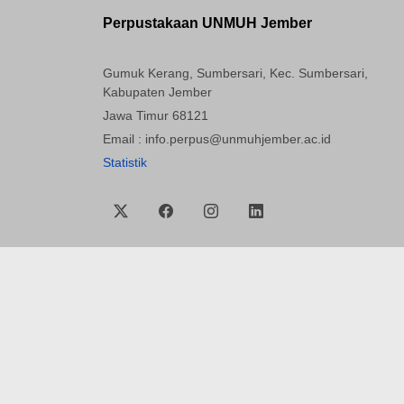
Perpustakaan UNMUH Jember
Gumuk Kerang, Sumbersari, Kec. Sumbersari,
Kabupaten Jember
Jawa Timur 68121
Email : info.perpus@unmuhjember.ac.id
Statistik