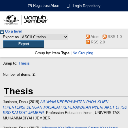
Registrasi Akun
Login Repository
Up a level
Atom
RSS 1.0
Export as
RSS 2.0
Group by:
Item Type
|
No Grouping
Jump to:
Thesis
Number of items:
2
.
Thesis
Junianto, Danu
(2019)
ASUHAN KEPERAWATAN PADA KLIEN
HIPERTENSI DENGAN MASALAH KEPERAWATAN NYERI AKUT DI IGD
RSD KALISAT JEMBER.
Profession Education thesis, UNIVERSITAS
MUHAMMADIYAH JEMBER.