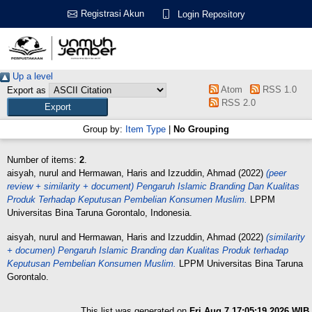
Registrasi Akun
Login Repository
Up a level
Atom
RSS 1.0
Export as
RSS 2.0
Group by:
Item Type
|
No Grouping
Number of items:
2
.
aisyah, nurul
and
Hermawan, Haris
and
Izzuddin, Ahmad
(2022)
(peer
review + similarity + document) Pengaruh Islamic Branding Dan Kualitas
Produk Terhadap Keputusan Pembelian Konsumen Muslim.
LPPM
Universitas Bina Taruna Gorontalo, Indonesia.
aisyah, nurul
and
Hermawan, Haris
and
Izzuddin, Ahmad
(2022)
(similarity
+ documen) Pengaruh Islamic Branding dan Kualitas Produk terhadap
Keputusan Pembelian Konsumen Muslim.
LPPM Universitas Bina Taruna
Gorontalo.
This list was generated on
Fri Aug 7 17:05:19 2026 WIB
.