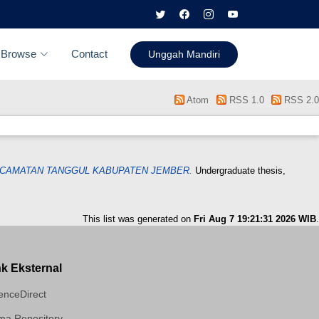
Browse
Contact
Unggah Mandiri
Atom
RSS 1.0
RSS 2.0
ECAMATAN TANGGUL KABUPATEN JEMBER.
Undergraduate thesis,
This list was generated on
Fri Aug 7 19:21:31 2026 WIB
.
nk Eksternal
enceDirect
a Repository