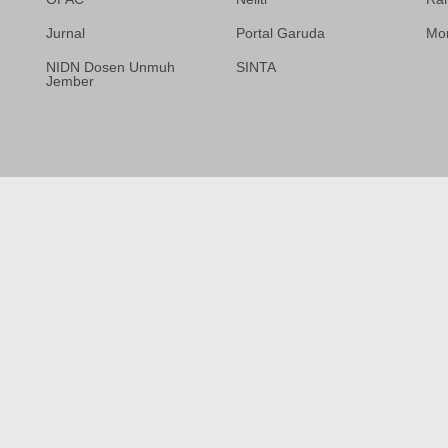
Jurnal
Portal Garuda
Mor
NIDN Dosen Unmuh
SINTA
Jember
Template Medilab,
diredesain oleh Travel
Jogja Pati