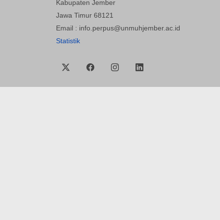
Kabupaten Jember
Jawa Timur 68121
Email : info.perpus@unmuhjember.ac.id
Statistik