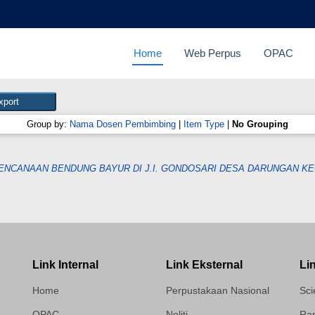
Home
Web Perpus
OPAC
Group by:
Nama Dosen Pembimbing
|
Item Type
|
No Grouping
ENCANAAN BENDUNG BAYUR DI J.I. GONDOSARI DESA DARUNGAN K
Link Internal
Link Eksternal
Li
Home
Perpustakaan Nasional
Sci
OPAC
Neliti
Ram