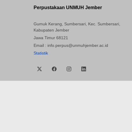
Perpustakaan UNMUH Jember
Gumuk Kerang, Sumbersari, Kec. Sumbersari,
Kabupaten Jember
Jawa Timur 68121
Email : info.perpus@unmuhjember.ac.id
Statistik