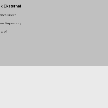
nk Eksternal
enceDirect
a Repository
aref