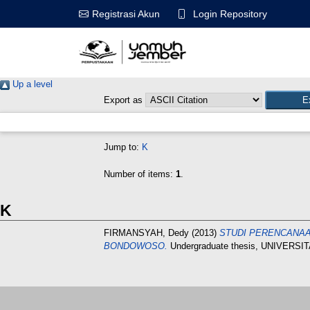
Login Repository
Registrasi Akun
Up a level
Export as
Jump to:
K
Number of items:
1
.
K
FIRMANSYAH, Dedy
(2013)
STUDI PERENCANAA
BONDOWOSO.
Undergraduate thesis, UNIVER