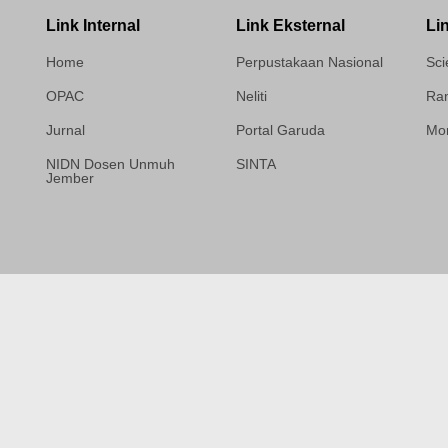
Link Internal
Link Eksternal
Li
Home
Perpustakaan Nasional
Sci
OPAC
Neliti
Ram
Jurnal
Portal Garuda
Mor
NIDN Dosen Unmuh
SINTA
Jember
Template Medilab,
diredesain oleh Travel
Jogja Pati