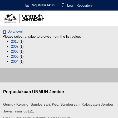
Registrasi Akun
Login Repository
Up a level
Please select a value to browse from the list below.
2013
(1)
2007
(1)
2006
(1)
2005
(1)
2004
(1)
Perpustakaan UNMUH Jember
Gumuk Kerang, Sumbersari, Kec. Sumbersari, Kabupaten Jember
Jawa Timur 68121