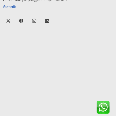
Email : info.perpus@unmuhjember.ac.id
Statistik