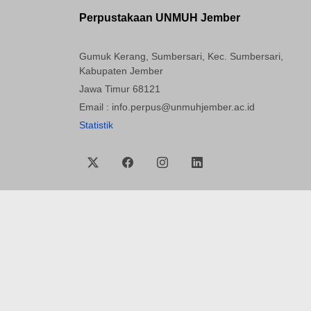
Perpustakaan UNMUH Jember
Gumuk Kerang, Sumbersari, Kec. Sumbersari,
Kabupaten Jember
Jawa Timur 68121
Email : info.perpus@unmuhjember.ac.id
Statistik