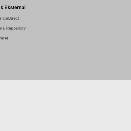
nk Eksternal
enceDirect
a Repository
aref