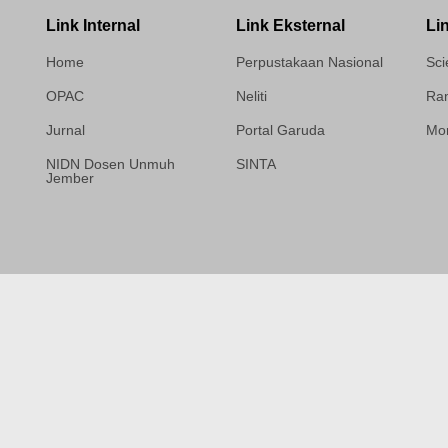
Link Internal
Link Eksternal
Li
Home
Perpustakaan Nasional
Sci
OPAC
Neliti
Ram
Jurnal
Portal Garuda
Mor
NIDN Dosen Unmuh
SINTA
Jember
Template Medilab,
diredesain oleh Travel
Jogja Pati