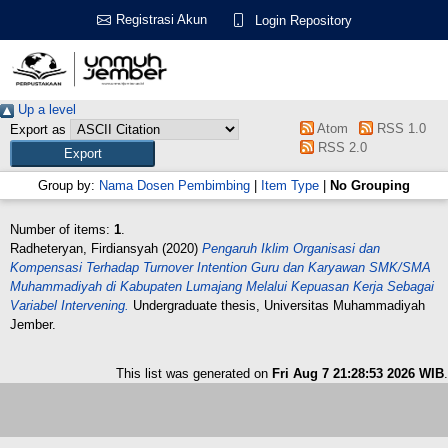
Registrasi Akun
Login Repository
Up a level
Atom
RSS 1.0
Export as
RSS 2.0
Group by:
Nama Dosen Pembimbing
|
Item Type
|
No Grouping
Number of items:
1
.
Radheteryan, Firdiansyah
(2020)
Pengaruh Iklim Organisasi dan
Kompensasi Terhadap Turnover Intention Guru dan Karyawan SMK/SMA
Muhammadiyah di Kabupaten Lumajang Melalui Kepuasan Kerja Sebagai
Variabel Intervening.
Undergraduate thesis, Universitas Muhammadiyah
Jember.
This list was generated on
Fri Aug 7 21:28:53 2026 WIB
.