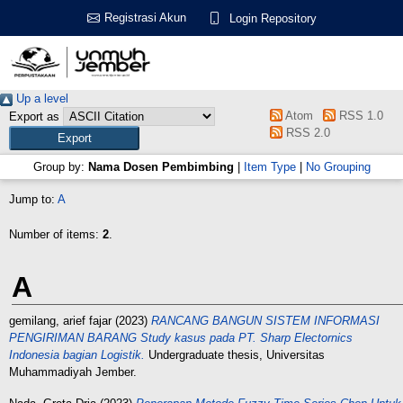
Registrasi Akun
Login Repository
Up a level
Atom
RSS 1.0
Export as
RSS 2.0
Group by:
Nama Dosen Pembimbing
|
Item Type
|
No Grouping
Jump to:
A
Number of items:
2
.
A
gemilang, arief fajar
(2023)
RANCANG BANGUN SISTEM INFORMASI
PENGIRIMAN BARANG Study kasus pada PT. Sharp Electornics
Indonesia bagian Logistik.
Undergraduate thesis, Universitas
Muhammadiyah Jember.