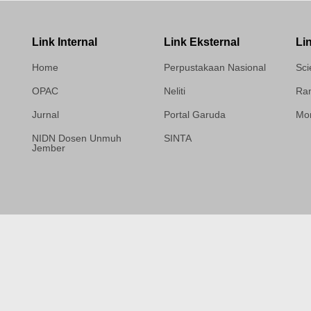
Link Internal
Link Eksternal
Li
Home
Perpustakaan Nasional
Sci
OPAC
Neliti
Ram
Jurnal
Portal Garuda
Mor
NIDN Dosen Unmuh
SINTA
Jember
Template Medilab,
diredesain oleh Travel
Jogja Pati