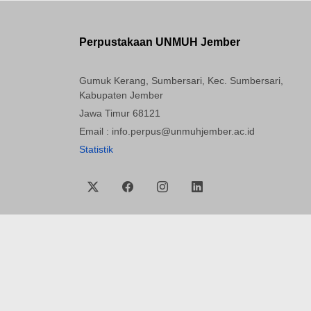
Perpustakaan UNMUH Jember
Gumuk Kerang, Sumbersari, Kec. Sumbersari,
Kabupaten Jember
Jawa Timur 68121
Email : info.perpus@unmuhjember.ac.id
Statistik