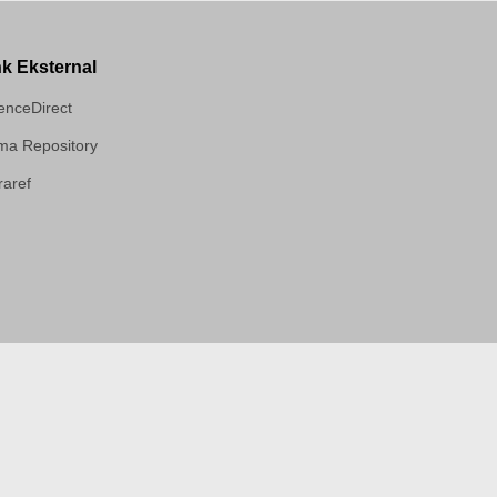
nk Eksternal
enceDirect
a Repository
aref