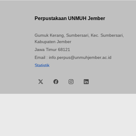
Perpustakaan UNMUH Jember
Gumuk Kerang, Sumbersari, Kec. Sumbersari,
Kabupaten Jember
Jawa Timur 68121
Email : info.perpus@unmuhjember.ac.id
Statistik