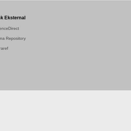
nk Eksternal
enceDirect
a Repository
aref