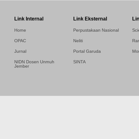
Link Internal
Link Eksternal
Li
Home
Perpustakaan Nasional
Sci
OPAC
Neliti
Ram
Jurnal
Portal Garuda
Mor
NIDN Dosen Unmuh
SINTA
Jember
Template Medilab,
diredesain oleh Travel
Jogja Pati