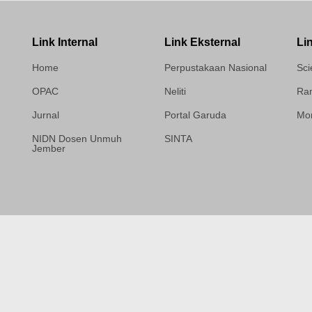
Link Internal
Link Eksternal
Li
Home
Perpustakaan Nasional
Sci
OPAC
Neliti
Ram
Jurnal
Portal Garuda
Mor
NIDN Dosen Unmuh
SINTA
Jember
Template Medilab,
diredesain oleh Travel
Jogja Pati