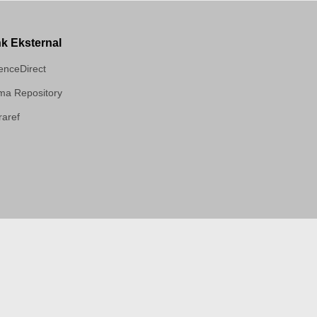
nk Eksternal
enceDirect
a Repository
aref