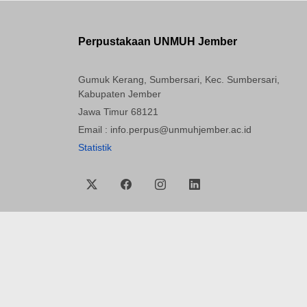
Perpustakaan UNMUH Jember
Gumuk Kerang, Sumbersari, Kec. Sumbersari,
Kabupaten Jember
Jawa Timur 68121
Email : info.perpus@unmuhjember.ac.id
Statistik