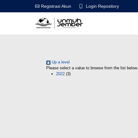
Login Repository
Registrasi Akun
Up a level
Please select a value to browse from the list below.
2022
(3)