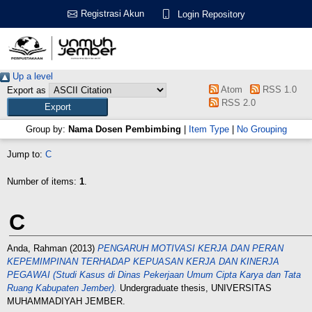
Registrasi Akun
Login Repository
Up a level
Atom
RSS 1.0
Export as
RSS 2.0
Group by:
Nama Dosen Pembimbing
|
Item Type
|
No Grouping
Jump to:
C
Number of items:
1
.
C
Anda, Rahman
(2013)
PENGARUH MOTIVASI KERJA DAN PERAN
KEPEMIMPINAN TERHADAP KEPUASAN KERJA DAN KINERJA
PEGAWAI (Studi Kasus di Dinas Pekerjaan Umum Cipta Karya dan Tata
Ruang Kabupaten Jember).
Undergraduate thesis, UNIVERSITAS
MUHAMMADIYAH JEMBER.