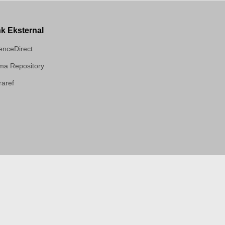
nk Eksternal
enceDirect
a Repository
aref