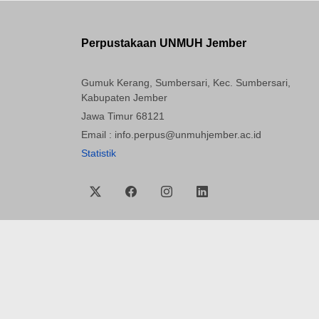
Perpustakaan UNMUH Jember
Gumuk Kerang, Sumbersari, Kec. Sumbersari,
Kabupaten Jember
Jawa Timur 68121
Email : info.perpus@unmuhjember.ac.id
Statistik