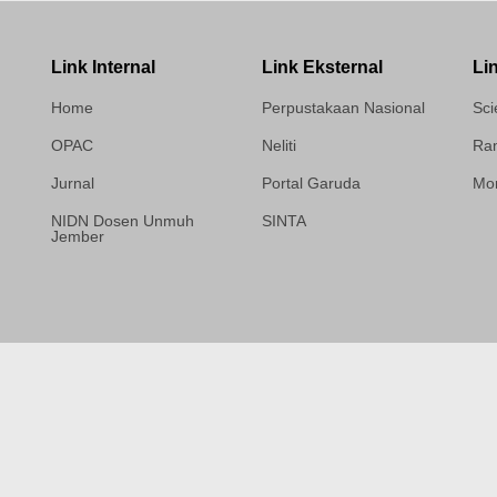
Link Internal
Link Eksternal
Li
Home
Perpustakaan Nasional
Sci
OPAC
Neliti
Ram
Jurnal
Portal Garuda
Mor
NIDN Dosen Unmuh
SINTA
Jember
Template Medilab,
diredesain oleh Travel
Jogja Pati