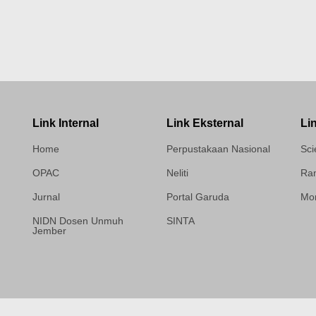
Link Internal
Link Eksternal
Li
Home
Perpustakaan Nasional
Sci
OPAC
Neliti
Ram
Jurnal
Portal Garuda
Mor
NIDN Dosen Unmuh
SINTA
Jember
Template Medilab,
diredesain oleh Travel
Jogja Pati