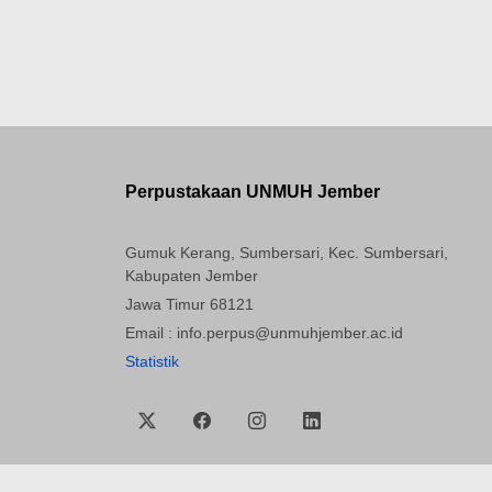
Perpustakaan UNMUH Jember
Gumuk Kerang, Sumbersari, Kec. Sumbersari,
Kabupaten Jember
Jawa Timur 68121
Email : info.perpus@unmuhjember.ac.id
Statistik