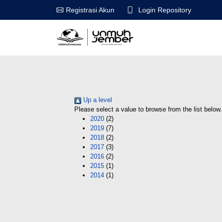
Login Repository
Registrasi Akun
Up a level
Please select a value to browse from the list below.
2020
(2)
2019
(7)
2018
(2)
2017
(3)
2016
(2)
2015
(1)
2014
(1)