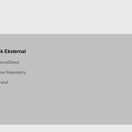
nk Eksternal
enceDirect
a Repository
aref