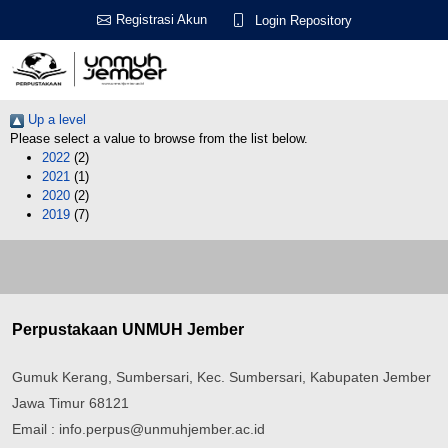
Registrasi Akun
Login Repository
Up a level
Please select a value to browse from the list below.
2022
(2)
2021
(1)
2020
(2)
2019
(7)
Perpustakaan UNMUH Jember
Gumuk Kerang, Sumbersari, Kec. Sumbersari, Kabupaten Jember
Jawa Timur 68121
Email : info.perpus@unmuhjember.ac.id