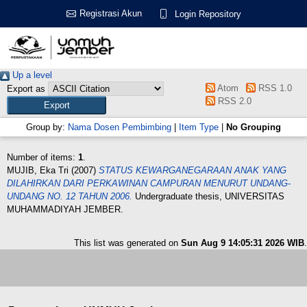
Registrasi Akun
Login Repository
Up a level
Atom
RSS 1.0
Export as
RSS 2.0
Group by:
Nama Dosen Pembimbing
|
Item Type
|
No Grouping
Number of items:
1
.
MUJIB, Eka Tri
(2007)
STATUS KEWARGANEGARAAN ANAK YANG
DILAHIRKAN DARI PERKAWINAN CAMPURAN MENURUT UNDANG-
UNDANG NO. 12 TAHUN 2006.
Undergraduate thesis, UNIVERSITAS
MUHAMMADIYAH JEMBER.
This list was generated on
Sun Aug 9 14:05:31 2026 WIB
.