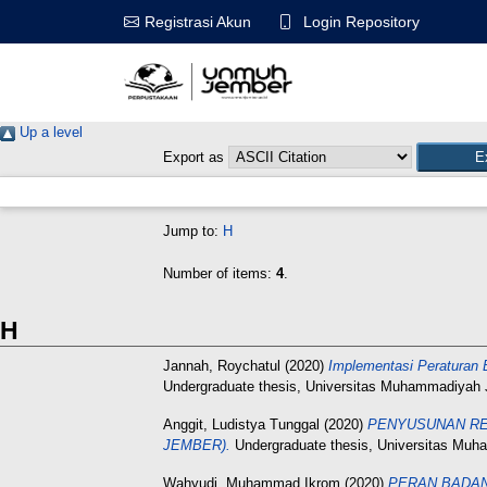
Login Repository
Registrasi Akun
Up a level
Export as
Jump to:
H
Number of items:
4
.
H
Jannah, Roychatul
(2020)
Implementasi Peraturan 
Undergraduate thesis, Universitas Muhammadiyah 
Anggit, Ludistya Tunggal
(2020)
PENYUSUNAN RE
JEMBER).
Undergraduate thesis, Universitas Mu
Wahyudi, Muhammad Ikrom
(2020)
PERAN BADAN