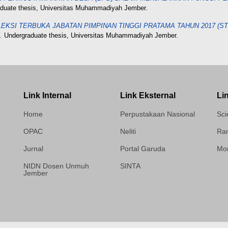
duate thesis, Universitas Muhammadiyah Jember.
EKSI TERBUKA JABATAN PIMPINAN TINGGI PRATAMA TAHUN 2017 
.
Undergraduate thesis, Universitas Muhammadiyah Jember.
Link Internal
Link Eksternal
Li
Home
Perpustakaan Nasional
Sci
OPAC
Neliti
Ram
Jurnal
Portal Garuda
Mor
NIDN Dosen Unmuh
SINTA
Jember
Template Medilab,
diredesain oleh Travel
Jogja Pati