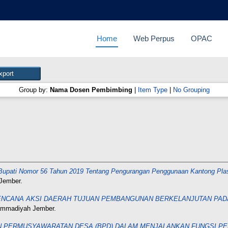
Home
Web Perpus
OPAC
Group by:
Nama Dosen Pembimbing
|
Item Type
|
No Grouping
Bupati Nomor 56 Tahun 2019 Tentang Pengurangan Penggunaan Kantong Plast
Jember.
NCANA AKSI DAERAH TUJUAN PEMBANGUNAN BERKELANJUTAN PADA
hammadiyah Jember.
 PERMUSYAWARATAN DESA (BPD) DALAM MENJALANKAN FUNGSI PE