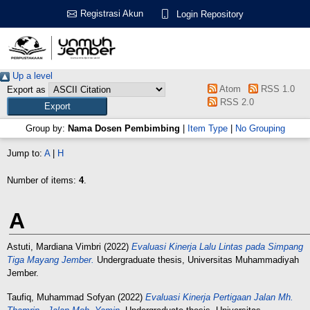
Registrasi Akun
Login Repository
Up a level
Atom
RSS 1.0
Export as
RSS 2.0
Group by:
Nama Dosen Pembimbing
|
Item Type
|
No Grouping
Jump to:
A
|
H
Number of items:
4
.
A
Astuti, Mardiana Vimbri
(2022)
Evaluasi Kinerja Lalu Lintas pada Simpang
Tiga Mayang Jember.
Undergraduate thesis, Universitas Muhammadiyah
Jember.
Taufiq, Muhammad Sofyan
(2022)
Evaluasi Kinerja Pertigaan Jalan Mh.