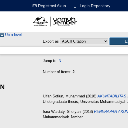
Login Repository
Registrasi Akun
Up a level
Export as
Jump to:
N
Number of items:
2
.
N
Ulfan Sofiun, Muhammad
(2018)
AKUNTABILITAS
Undergraduate thesis, Universitas Muhammadiyah 
Isna Wardaty, Shofyani
(2018)
PENERAPAN AKUN
Muhammadiyah Jember.