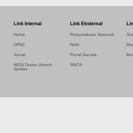
Link Internal
Link Eksternal
Li
Home
Perpustakaan Nasional
Sci
OPAC
Neliti
Ram
Jurnal
Portal Garuda
Mor
NIDN Dosen Unmuh
SINTA
Jember
Template Medilab,
diredesain oleh Travel
Jogja Pati