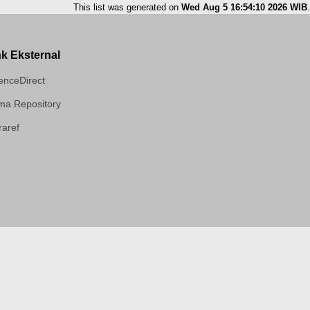
This list was generated on
Wed Aug 5 16:54:10 2026 WIB
.
nk Eksternal
enceDirect
a Repository
aref