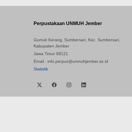
Perpustakaan UNMUH Jember
Gumuk Kerang, Sumbersari, Kec. Sumbersari,
Kabupaten Jember
Jawa Timur 68121
Email : info.perpus@unmuhjember.ac.id
Statistik