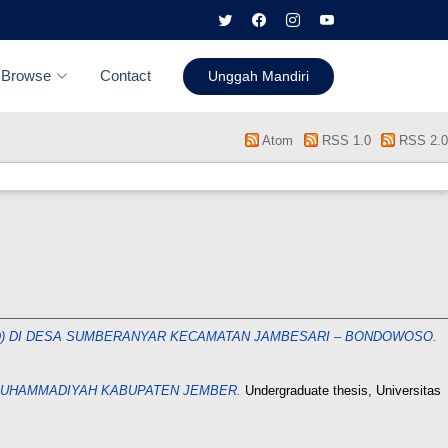
Browse
Contact
Unggah Mandiri
Atom
RSS 1.0
RSS 2.0
D) DI DESA SUMBERANYAR KECAMATAN JAMBESARI – BONDOWOSO.
 MUHAMMADIYAH KABUPATEN JEMBER.
Undergraduate thesis, Universitas