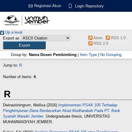
Registrasi Akun
Login Repository
Up a level
Atom
RSS 1.0
Export as
RSS 2.0
Group by:
Nama Dosen Pembimbing
|
Item Type
|
No Grouping
Jump to:
R
Number of items:
4
.
R
Dwinastiningrum, Meilisa
(2016)
Implementasi PSAK 105 Terhadap
Penghimpunan Dana Berdasarkan Akad Mudharabah Pada PT. Bank
Syariah Mandiri Jember.
Undergraduate thesis, UNIVERSITAS
MUHAMMADIYAH JEMBER.