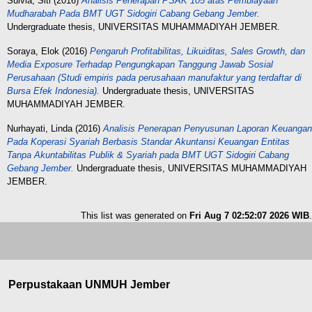
Sulvia, Siti
(2016)
Analisis Penerapan PSAK 105 atas Pembiayaan
Mudharabah Pada BMT UGT Sidogiri Cabang Gebang Jember.
Undergraduate thesis, UNIVERSITAS MUHAMMADIYAH JEMBER.
Soraya, Elok
(2016)
Pengaruh Profitabilitas, Likuiditas, Sales Growth, dan
Media Exposure Terhadap Pengungkapan Tanggung Jawab Sosial
Perusahaan (Studi empiris pada perusahaan manufaktur yang terdaftar di
Bursa Efek Indonesia).
Undergraduate thesis, UNIVERSITAS
MUHAMMADIYAH JEMBER.
Nurhayati, Linda
(2016)
Analisis Penerapan Penyusunan Laporan Keuangan
Pada Koperasi Syariah Berbasis Standar Akuntansi Keuangan Entitas
Tanpa Akuntabilitas Publik & Syariah pada BMT UGT Sidogiri Cabang
Gebang Jember.
Undergraduate thesis, UNIVERSITAS MUHAMMADIYAH
JEMBER.
This list was generated on
Fri Aug 7 02:52:07 2026 WIB
.
Perpustakaan UNMUH Jember