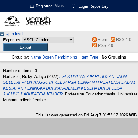
Registrasi Akun
Login Repository
Up a level
Atom
RSS 1.0
Export as
RSS 2.0
Group by:
Nama Dosen Pembimbing
|
Item Type
|
No Grouping
Number of items:
1
.
Nurhakiki, Rizky Wahyu
(2022)
EFEKTIVITAS AIR REBUSAN DAUN
SELEDRI PADA ANGGOTA KELUARGA DENGAN HIPERTENSI DALAM
KESIAPAN PENINGKATAN MANAJEMEN KESEHATAN DI DESA
JUBUNG KABUPATEN JEMBER.
Profession Education thesis, Universitas
Muhammadiyah Jember.
This list was generated on
Fri Aug 7 01:53:17 2026 WIB
.