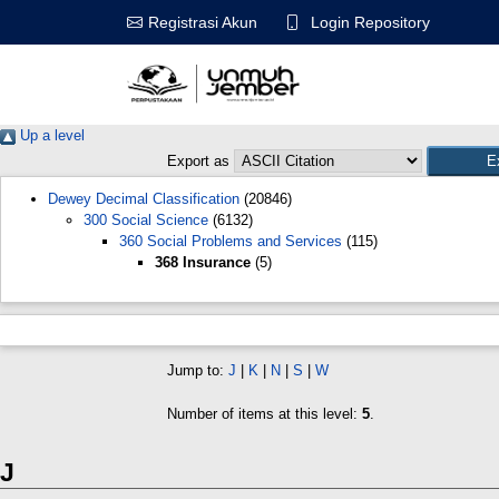
Login Repository
Registrasi Akun
Up a level
Export as
Dewey Decimal Classification
(20846)
300 Social Science
(6132)
360 Social Problems and Services
(115)
368 Insurance
(5)
Jump to:
J
|
K
|
N
|
S
|
W
Number of items at this level:
5
.
J