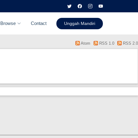
Browse
Contact
Unggah Mandiri
Atom
RSS 1.0
RSS 2.0