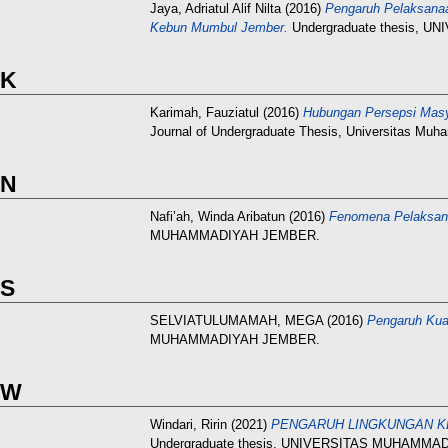
Jaya, Adriatul Alif Nilta
(2016)
Pengaruh Pelaksanaa
Kebun Mumbul Jember.
Undergraduate thesis,
K
Karimah, Fauziatul
(2016)
Hubungan Persepsi Masy
Journal of Undergraduate Thesis, Universitas Muh
N
Nafi’ah, Winda Aribatun
(2016)
Fenomena Pelaksana
MUHAMMADIYAH JEMBER.
S
SELVIATULUMAMAH, MEGA
(2016)
Pengaruh Kual
MUHAMMADIYAH JEMBER.
W
Windari, Ririn
(2021)
PENGARUH LINGKUNGAN K
Undergraduate thesis, UNIVERSITAS MUHAMMA