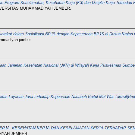
n Program Keselamatan, Kesehatan Kerja (K3) dan Disiplin Kerja Terhadap P
 UNIVERSITAS MUHAMMADIYAH JEMBER.
arakat dalam Sosialisasi BPJS dengan Kepesertaan BPJS di Dusun Krajan
ammadiyah jember.
an Jaminan Kesehatan Nasional (JKN) di Wilayah Kerja Puskesmas Sumbe
itas Layanan Jasa terhadap Kepuasaan Nasabah Baitul Mal Wat-Tamwil(Bmt) 
ERJA, KESEHATAN KERJA DAN KESELAMATAN KERJA TERHADAP SE
DIYAH JEMBER.