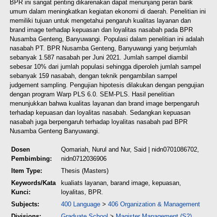
BPR ini sangat penting dikarenakan dapat menunjang peran bank
umum dalam meningkatkan kegiatan ekonomi di daerah. Penelitian ini
memiliki tujuan untuk mengetahui pengaruh kualitas layanan dan
brand image terhadap kepuasan dan loyalitas nasabah pada BPR
Nusamba Genteng, Banyuwangi. Populasi dalam penelitian ini adalah
nasabah PT. BPR Nusamba Genteng, Banyuwangi yang berjumlah
sebanyak 1.587 nasabah per Juni 2021. Jumlah sampel diambil
sebesar 10% dari jumlah populasi sehingga diperoleh jumlah sampel
sebanyak 159 nasabah, dengan teknik pengambilan sampel
judgement sampling. Pengujian hipotesis dilakukan dengan pengujian
dengan program Warp PLS 6.0. SEM-PLS. Hasil penelitian
menunjukkan bahwa kualitas layanan dan brand image berpengaruh
terhadap kepuasan dan loyalitas nasabah. Sedangkan kepuasan
nasabah juga berpengaruh terhadap loyalitas nasabah pad BPR
Nusamba Genteng Banyuwangi.
Dosen
Qomariah, Nurul
and
Nur, Said
| nidn0701086702,
Pembimbing:
nidn0712036906
Item Type:
Thesis (Masters)
Keywords/Kata
kualiats layanan, barand image, kepuasan,
Kunci:
loyalitas, BPR.
Subjects:
400 Language
>
406 Organization & Management
Divisions:
Graduate School
>
Magister Management (S2)