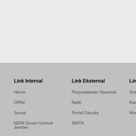
Link Internal
Link Eksternal
Li
Home
Perpustakaan Nasional
Sci
OPAC
Neliti
Ram
Jurnal
Portal Garuda
Mor
NIDN Dosen Unmuh
SINTA
Jember
Template Medilab,