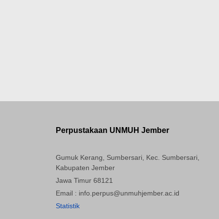
Perpustakaan UNMUH Jember
Gumuk Kerang, Sumbersari, Kec. Sumbersari,
Kabupaten Jember
Jawa Timur 68121
Email : info.perpus@unmuhjember.ac.id
Statistik