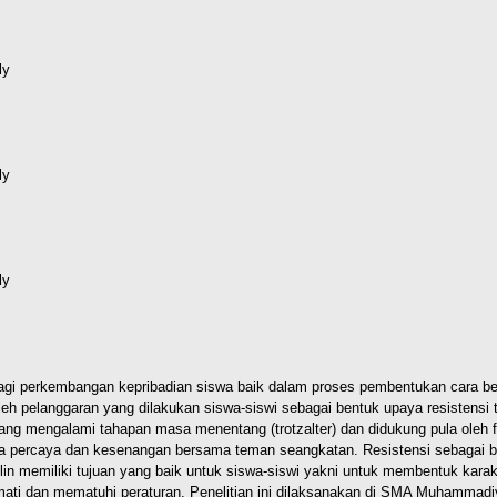
ly
d (202kB)
ly
(91kB)
ly
d (635kB)
gi perkembangan kepribadian siswa baik dalam proses pembentukan cara berfi
h pelanggaran yang dilakukan siswa-siswi sebagai bentuk upaya resistensi te
ang mengalami tahapan masa menentang (trotzalter) dan didukung pula oleh f
sa percaya dan kesenangan bersama teman seangkatan. Resistensi sebagai 
iplin memiliki tujuan yang baik untuk siswa-siswi yakni untuk membentuk kara
ati dan mematuhi peraturan.
Penelitian ini dilaksanakan di SMA Muhammadi