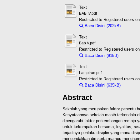
Text
BAB IV.pdf
Restricted to Registered users on
Baca Disini (202kB)
Downloa
Text
Bab V.pdf
Restricted to Registered users on
Baca Disini (91kB)
Download 
Text
Lampiran.pdf
Restricted to Registered users on
Baca Disini (635kB)
Downloa
Abstract
Sekolah yang merupakan faktor penentu ba
Kenyataannya sekolah masih terkendala ole
dipengaruhi faktor perkembangan remaja y
untuk kekompakan bersama, loyalitas, ra
terjadinya perilaku disiplin yang mana dis
mengendalikan diri serta mampu menghorm