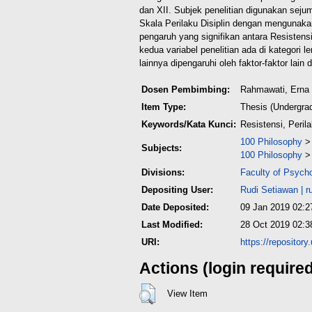
dan XII. Subjek penelitian digunakan sej
Skala Perilaku Disiplin dengan mengunaka
pengaruh yang signifikan antara Resistensi
kedua variabel penelitian ada di kategori 
lainnya dipengaruhi oleh faktor-faktor lain d
Dosen Pembimbing:
Rahmawati, Erna 
Item Type:
Thesis (Undergra
Keywords/Kata Kunci:
Resistensi, Perila
100 Philosophy
Subjects:
100 Philosophy
Divisions:
Faculty of Psych
Depositing User:
Rudi Setiawan
|
r
Date Deposited:
09 Jan 2019 02:2
Last Modified:
28 Oct 2019 02:3
URI:
https://repository
Actions (login require
View Item