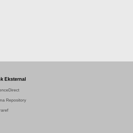
nk Eksternal
enceDirect
a Repository
aref