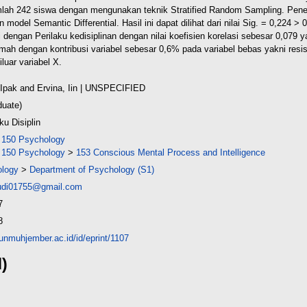
umlah 242 siswa dengan mengunakan teknik Stratified Random Sampling. Penel
n model Semantic Differential.
Hasil ini dapat dilihat dari nilai Sig. = 0,224
 dengan Perilaku kedisiplinan dengan nilai koefisien korelasi sebesar 0,079 
lemah dengan kontribusi variabel sebesar 0,6% pada variabel bebas yakni resi
iluar variabel X.
Ipak
and
Ervina, Iin
| UNSPECIFIED
duate)
ku Disiplin
>
150 Psychology
>
150 Psychology
>
153 Conscious Mental Process and Intelligence
ology
>
Department of Psychology (S1)
udi01755@gmail.com
7
8
.unmuhjember.ac.id/id/eprint/1107
d)