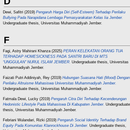
D
Dewi, Safitri
(2019)
Pengaruh Harga Diri (Self-Esteem) Terhadap Perilaku
Bullying Pada Narapidana Lembaga Pemasyarakatan Kelas Iia Jember.
Undergraduate thesis, Universitas Muhammadiyah Jember.
F
Fagi, Astry Mahirani Khanza
(2025)
PERAN KELEKATAN ORANG TUA
TERHADAP HOMESICKNESS PADA SANTRI BARU DI MTS
“UNGGULAN” NURUL ISLAM JEMBER.
Undergraduate thesis, Universitas
Muhammadiyah Jember.
Faizati Putri Addiniyah, Rey
(2019)
Hubungan Suasana Hati (Mood) Dengan
Perilaku Altruisme Mahasiswa Universitas Muhammadiyah Jember.
Undergraduate thesis, Universitas Muhammadiyah Jember.
Fatmala Dewi, Lucky
(2019)
Pengaruh Citra Diri Terhadap Kecenderungan
Hedonistic Lifestyle Pada Mahasiswa Di Kabupaten Jember.
Undergraduate
thesis, Universitas Muhammadiyah Jember.
Febriani Wulandari, Rizki
(2019)
Pengaruh Social Identity Terhadap Brand
Equity Pada Komunitas Klanrockhouse Di Jember.
Undergraduate thesis,