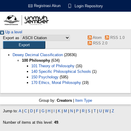
Registrasi Akun
Login Repository
Up a level
Atom
RSS 1.0
Export as
RSS 2.0
Dewey Decimal Classification
(20836)
100 Philosophy
(634)
101 Theory of Philosophy
(16)
140 Specific Philosophical Schools
(1)
150 Psychology
(595)
170 Ethics, Moral Philosophy
(19)
Group by:
Creators
|
Item Type
Jump to:
A
|
C
|
D
|
F
|
G
|
H
|
I
|
K
|
M
|
N
|
P
|
R
|
S
|
T
|
U
|
W
|
Z
Number of items at this level:
49
.