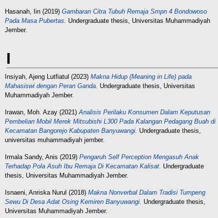
Hasanah, Iin
(2019)
Gambaran Citra Tubuh Remaja Smpn 4 Bondowoso
Pada Masa Pubertas.
Undergraduate thesis, Universitas Muhammadiyah
Jember.
I
Insiyah, Ajeng Lutfiatul
(2023)
Makna Hidup (Meaning in Life) pada
Mahasiswi dengan Peran Ganda.
Undergraduate thesis, Universitas
Muhammadiyah Jember.
Irawan, Moh. Azay
(2021)
Analisis Perilaku Konsumen Dalam Keputusan
Pembelian Mobil Merek Mitsubishi L300 Pada Kalangan Pedagang Buah di
Kecamatan Bangorejo Kabupaten Banyuwangi.
Undergraduate thesis,
universitas muhammadiyah jember.
Irmala Sandy, Anis
(2019)
Pengaruh Self Perception Mengasuh Anak
Terhadap Pola Asuh Ibu Remaja Di Kecamatan Kalisat.
Undergraduate
thesis, Universitas Muhammadiyah Jember.
Isnaeni, Anriska Nurul
(2018)
Makna Nonverbal Dalam Tradisi Tumpeng
Sewu Di Desa Adat Osing Kemiren Banyuwangi.
Undergraduate thesis,
Universitas Muhammadiyah Jember.