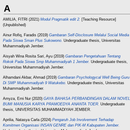
A
AMILIA, FITRI
(2021)
Modul Pragmatik edit 2.
[Teaching Resource]
(Unpublished)
Ainur Rofiq, Faradis
(2019)
Gambaran Self-Disclosure Melalui Social Media
Pada Siswa Sman Plus Sukowono.
Undergraduate thesis, Universitas
Muhammadiyah Jember.
Aisyah Wina Rosita Sari, Ayu
(2019)
Gambaran Pengetahuan Tentang
Rokok Pada Siswa Smp Muhammadiyah 1 Jember.
Undergraduate thesis,
Universitas Muhammadiyah Jember.
Alhamdani Akbar, Ahmad
(2019)
Gambaran Psychologycal Well Being Guru
Di SMP Muhammadiyah 9 Watukebo.
Undergraduate thesis, Universitas
Muhammadiyah Jember.
Amyza, Erni Nur
(2020)
GAYA BAHASA PERBANDINGAN DALAM NOVEL
BUMI MANUSIA KARYA PRAMOEDYA ANANTA TOER.
Undergraduate
thesis, UNIVERSITAS MUHAMMADIYAH JEMBER.
Aprilia, Natasya Carla
(2024)
Pengaruh Job Involvement Terhadap
Komitmen Organisasi INSAN GENRE dan PIK-M Kabupaten Jember.