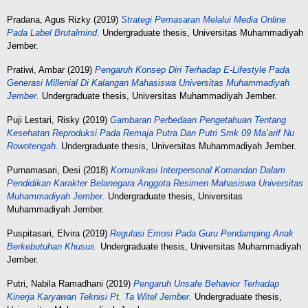
Pradana, Agus Rizky
(2019)
Strategi Pemasaran Melalui Media Online
Pada Label Brutalmind.
Undergraduate thesis, Universitas Muhammadiyah
Jember.
Pratiwi, Ambar
(2019)
Pengaruh Konsep Diri Terhadap E-Lifestyle Pada
Generasi Millenial Di Kalangan Mahasiswa Universitas Muhammadiyah
Jember.
Undergraduate thesis, Universitas Muhammadiyah Jember.
Puji Lestari, Risky
(2019)
Gambaran Perbedaan Pengetahuan Tentang
Kesehatan Reproduksi Pada Remaja Putra Dan Putri Smk 09 Ma’arif Nu
Rowotengah.
Undergraduate thesis, Universitas Muhammadiyah Jember.
Purnamasari, Desi
(2018)
Komunikasi Interpersonal Komandan Dalam
Pendidikan Karakter Belanegara Anggota Resimen Mahasiswa Universitas
Muhammadiyah Jember.
Undergraduate thesis, Universitas
Muhammadiyah Jember.
Puspitasari, Elvira
(2019)
Regulasi Emosi Pada Guru Pendamping Anak
Berkebutuhan Khusus.
Undergraduate thesis, Universitas Muhammadiyah
Jember.
Putri, Nabila Ramadhani
(2019)
Pengaruh Unsafe Behavior Terhadap
Kinerja Karyawan Teknisi Pt. Ta Witel Jember.
Undergraduate thesis,