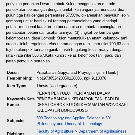
penyuluh pertanian Desa Lombok Kulon menggunakan metode
pendekatan perorangan dengan jumlah kunjungannya mencapai dua
puluh tiga kali dengan persentase 57,50%, dikarenakan penyuluh lebih
gampang untuk berdiskusi tentang permasalahan yang dihadapi
petani, mengenal karakter petani dan bisa memantau peningkatan
pendapatan petani dari usaha taninya.. (3) tingkat perkembangan
kelompok tani desa Lombok Kulon menunjukkan enam kelompok tani
organik telah tergolong kelas utama dengan rata - rata nilai 790,83 dan
tujuh kelompok tani anorganik masih tergolong kelas madya dengan
rata - rata nilai 563,67.
Kata kunci : kelas kelompok tani, padi, dan
peran penyuluh pertanian
Dosen
Prawitasari, Sapya
and
Prayuginingsih, Henik
|
Pembimbing:
nip1973052420050120006, npk 9110376
Item Type:
Thesis (Undergraduate)
PERAN PENYULUH PERTANIAN DALAM
Keywords/Kata
PENGEMBANGAN KELOMPOK TANI PADI DI
Kunci:
DESA LOMBOK KULON KECAMATAN WONOSARI
KABUPATEN BONDOWOSO
600 Technology and Applied Science
>
601
Subjects:
Philosophy and Theory of Technology
Faculty of Agriculture
>
Department of Agribusiness
Divisions: