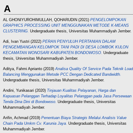
A
AL GHONIYUROHIMULLAH, QOHARUDIN
(2021)
PENGELOMPOKAN
GRAPHICS PROCESSING UNIT MENGGUNAKAN METODE K-MEANS
CLUSTERING.
Undergraduate thesis, Universitas Muhammadiyah Jember.
Adi, Ivan Yustri
(2022)
PERAN PENYULUH PERTANIAN DALAM
PENGEMBANGAN KELOMPOK TANI PADI DI DESA LOMBOK KULON
KECAMATAN WONOSARI KABUPATEN BONDOWOSO.
Undergraduate
thesis, Universitas Muhammadiyah Jember.
Aditya, Fahmi Aprianto
(2019)
Analisa Quality Of Service Pada Teknik Load
Balancing Menggunakan Metode PCC Dengan Dedicated Bandwidth.
Undergraduate thesis, Universitas Muhammadiyah Jember.
Andini, Yunikasari
(2020)
Tinjauan Kualitas Pelayanan, Harga dan
Kepuasan Pelanggan Terhadap Loyalitas Pelanggan pada Jasa Persewaan
Tenda Dina Dini di Bondowoso.
Undergraduate thesis, Universitas
Muhammadiyah Jember.
Arifin, Achmad
(2019)
Penentuan Biaya Strategis Melalui Analisis Value
Chain Pada Umkm Cv. Karunia Jaya.
Undergraduate thesis, Universitas
Muhammadiyah Jember.