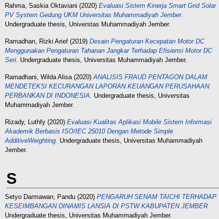
Rahma, Saskia Oktaviani
(2020)
Evaluasi Sistem Kinerja Smart Grid Solar
PV System Gedung UKM Universitas Muhammadiyah Jember.
Undergraduate thesis, Universtas Muhammadiyah Jember.
Ramadhan, Rizki Arief
(2019)
Desain Pengaturan Kecepatan Motor DC
Menggunakan Pengaturan Tahanan Jangkar Terhadap Efisiensi Motor DC
Seri.
Undergraduate thesis, Universitas Muhammadiyah Jember.
Ramadhani, Wilda Alisa
(2020)
ANALISIS FRAUD PENTAGON DALAM
MENDETEKSI KECURANGAN LAPORAN KEUANGAN PERUSAHAAN
PERBANKAN DI INDONESIA.
Undergraduate thesis, Universitas
Muhammadiyah Jember.
Rizady, Luthfy
(2020)
Evaluasi Kualitas Aplikasi Mobile Sistem Informasi
Akademik Berbasis ISO/IEC 25010 Dengan Metode Simple
AdditiveWeighting.
Undergraduate thesis, Universitas Muhammadiyah
Jember.
S
Setyo Darmawan, Pandu
(2020)
PENGARUH SENAM TAICHI TERHADAP
KESEIMBANGAN DINAMIS LANSIA DI PSTW KABUPATEN JEMBER.
Undergraduate thesis, Universitas Muhammadiyah Jember.