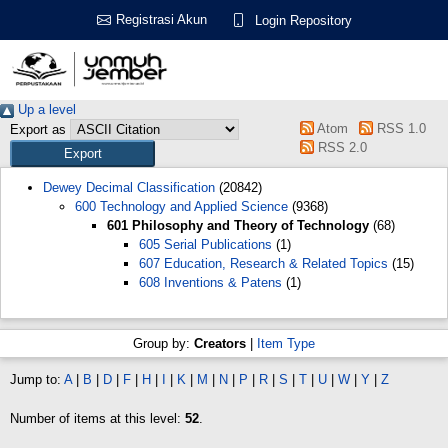
Registrasi Akun
Login Repository
Up a level
Atom
RSS 1.0
Export as
RSS 2.0
Dewey Decimal Classification
(20842)
600 Technology and Applied Science
(9368)
601 Philosophy and Theory of Technology
(68)
605 Serial Publications
(1)
607 Education, Research & Related Topics
(15)
608 Inventions & Patens
(1)
Group by:
Creators
|
Item Type
Jump to:
A
|
B
|
D
|
F
|
H
|
I
|
K
|
M
|
N
|
P
|
R
|
S
|
T
|
U
|
W
|
Y
|
Z
Number of items at this level:
52
.