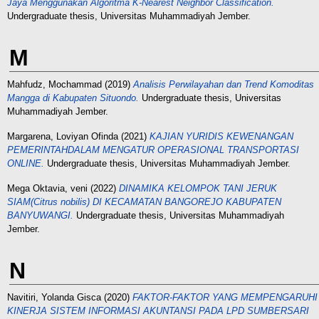
Jaya Menggunakan Algoritma K-Nearest Neighbor Classification.
Undergraduate thesis, Universitas Muhammadiyah Jember.
M
Mahfudz, Mochammad
(2019)
Analisis Perwilayahan dan Trend Komoditas
Mangga di Kabupaten Situondo.
Undergraduate thesis, Universitas
Muhammadiyah Jember.
Margarena, Loviyan Ofinda
(2021)
KAJIAN YURIDIS KEWENANGAN
PEMERINTAHDALAM MENGATUR OPERASIONAL TRANSPORTASI
ONLINE.
Undergraduate thesis, Universitas Muhammadiyah Jember.
Mega Oktavia, veni
(2022)
DINAMIKA KELOMPOK TANI JERUK
SIAM(Citrus nobilis) DI KECAMATAN BANGOREJO KABUPATEN
BANYUWANGI.
Undergraduate thesis, Universitas Muhammadiyah
Jember.
N
Navitiri, Yolanda Gisca
(2020)
FAKTOR-FAKTOR YANG MEMPENGARUHI
KINERJA SISTEM INFORMASI AKUNTANSI PADA LPD SUMBERSARI