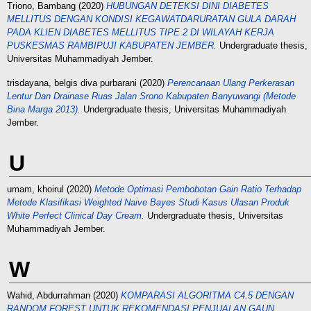
Triono, Bambang
(2020)
HUBUNGAN DETEKSI DINI DIABETES
MELLITUS DENGAN KONDISI KEGAWATDARURATAN GULA DARAH
PADA KLIEN DIABETES MELLITUS TIPE 2 DI WILAYAH KERJA
PUSKESMAS RAMBIPUJI KABUPATEN JEMBER.
Undergraduate thesis,
Universitas Muhammadiyah Jember.
trisdayana, belgis diva purbarani
(2020)
Perencanaan Ulang Perkerasan
Lentur Dan Drainase Ruas Jalan Srono Kabupaten Banyuwangi (Metode
Bina Marga 2013).
Undergraduate thesis, Universitas Muhammadiyah
Jember.
U
umam, khoirul
(2020)
Metode Optimasi Pembobotan Gain Ratio Terhadap
Metode Klasifikasi Weighted Naive Bayes Studi Kasus Ulasan Produk
White Perfect Clinical Day Cream.
Undergraduate thesis, Universitas
Muhammadiyah Jember.
W
Wahid, Abdurrahman
(2020)
KOMPARASI ALGORITMA C4.5 DENGAN
RANDOM FOREST UNTUK REKOMENDASI PENJUALAN GAUN