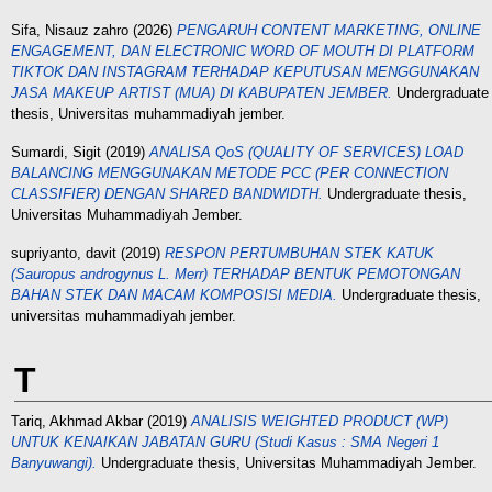
Sifa, Nisauz zahro
(2026)
PENGARUH CONTENT MARKETING, ONLINE
ENGAGEMENT, DAN ELECTRONIC WORD OF MOUTH DI PLATFORM
TIKTOK DAN INSTAGRAM TERHADAP KEPUTUSAN MENGGUNAKAN
JASA MAKEUP ARTIST (MUA) DI KABUPATEN JEMBER.
Undergraduate
thesis, Universitas muhammadiyah jember.
Sumardi, Sigit
(2019)
ANALISA QoS (QUALITY OF SERVICES) LOAD
BALANCING MENGGUNAKAN METODE PCC (PER CONNECTION
CLASSIFIER) DENGAN SHARED BANDWIDTH.
Undergraduate thesis,
Universitas Muhammadiyah Jember.
supriyanto, davit
(2019)
RESPON PERTUMBUHAN STEK KATUK
(Sauropus androgynus L. Merr) TERHADAP BENTUK PEMOTONGAN
BAHAN STEK DAN MACAM KOMPOSISI MEDIA.
Undergraduate thesis,
universitas muhammadiyah jember.
T
Tariq, Akhmad Akbar
(2019)
ANALISIS WEIGHTED PRODUCT (WP)
UNTUK KENAIKAN JABATAN GURU (Studi Kasus : SMA Negeri 1
Banyuwangi).
Undergraduate thesis, Universitas Muhammadiyah Jember.