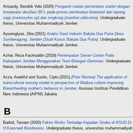
Arisandy, Bendrik Vebi
(2020)
Pengaruh variasi persentase starter dengan
temperatur destilasi 85°c pada proses pembuatan bioetanol dari tepung
sagu (metroxylon sp) dan singkong (manihot utilissima).
Undergraduate
thesis, Universitas Muhammadiyah Jember.
Ayuningtyas, Dita
(2021)
Analisi Swot Industri Bakpia Dua Putra Desa
Sumberagung, Jember (Studi Kasus Bakpia Dua Putra).
Undergraduate
thesis, Universitas Muhammadiyah Jember.
Azhar, Reza Fachruddin
(2019)
Penempatan Server Center Pada
Kabupaten Jember Menggunakan Teori Bilangan Dominasi.
Undergraduate
thesis, Universitas Muhammadiyah Jember.
Azza, Awatiful
and
Susilo, Cipto
(2021)
(Peer Review) The application of
transcultural nursing model in perspective of Madura culture improving
Breastfeeding mother’s behavior in Jember.
Asosiasi Institusi Pendidikan
Ners Indonesia (AIPNI) Jakarta.
B
Badrid, Tamam
(2020)
Faktor Risiko Terhadap Kejadian Stroke di RSUD Dr.
H.Koesnadi Bondowoso.
Undergraduate thesis, universitas muhammadiyah