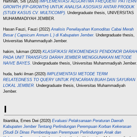
Hartinah, Siti
(2020)
IMPLEMENTASI ALGORITMA FREQUENT PATTERN
GROWTH (FP-GROWTH) UNTUK ANALISA ASOSIASI ANTAR PRODUK
(STUDI KASUS CV. MULTICOMP).
Undergraduate thesis, UNIVERSITAS
MUHAMMADIYAH JEMBER.
Hasan Fauzi, Fauzi
(2022)
Analisis Perwilayahan Komoditas Cabai Merah
Besar ( Capsicum Annum L ) di Kabupaten Jember.
Undergraduate thesis,
Universitas Muhammadiyah Jember.
hakim, lukman
(2020)
KLASIFIKASI REKOMENDASI PENDONOR DARAH
PADA UNIT TRANSFUSI DARAH JEMBER MENGGUNAKAN METODE
NAIVE BAYES.
Undergraduate thesis, Universitas Muhammadiyah Jember.
huda, barki ilman
(2020)
IMPLEMENTASI METODE TERM
RELATEDNESS TO QUERY UNTUK PENCARIAN BUAH DAN SAYURAN
LOKAL JEMBER.
Undergraduate thesis, Universitas Muhammadiyah
Jember.
I
Ibiantika, Ernes Dwi
(2020)
Evaluasi Pelaksanaan Peraturan Daerah
Kabupaten Jember Tentang Perlindungan Perempuan Korban Kekerasan
(Studi Di Dinas Pemberdayaan Perempuan Perlindungan Anak dan