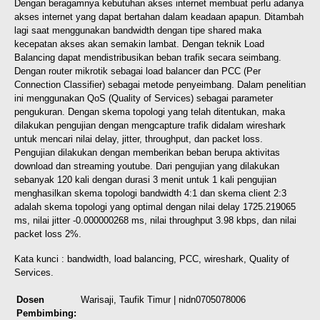
Dengan beragamnya kebutuhan akses internet membuat perlu adanya
akses internet yang dapat bertahan dalam keadaan apapun. Ditambah
lagi saat menggunakan bandwidth dengan tipe shared maka
kecepatan akses akan semakin lambat. Dengan teknik Load
Balancing dapat mendistribusikan beban trafik secara seimbang.
Dengan router mikrotik sebagai load balancer dan PCC (Per
Connection Classifier) sebagai metode penyeimbang. Dalam penelitian
ini menggunakan QoS (Quality of Services) sebagai parameter
pengukuran. Dengan skema topologi yang telah ditentukan, maka
dilakukan pengujian dengan mengcapture trafik didalam wireshark
untuk mencari nilai delay, jitter, throughput, dan packet loss.
Pengujian dilakukan dengan memberikan beban berupa aktivitas
download dan streaming youtube. Dari pengujian yang dilakukan
sebanyak 120 kali dengan durasi 3 menit untuk 1 kali pengujian
menghasilkan skema topologi bandwidth 4:1 dan skema client 2:3
adalah skema topologi yang optimal dengan nilai delay 1725.219065
ms, nilai jitter -0.000000268 ms, nilai throughput 3.98 kbps, dan nilai
packet loss 2%.
Kata kunci : bandwidth, load balancing, PCC, wireshark, Quality of
Services.
Dosen
Warisaji, Taufik Timur
| nidn0705078006
Pembimbing: