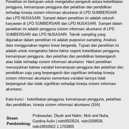
Penelitian ini bertujuan untuk mengetahui pengaruh antara keterlibatan
pengguna, kemampuan pengguna dan pelatihan dan pendidikan
terhadap kinerja sistem informasi akuntansi di LPD SUMBERSARI
dan LPD NUSASARI. Sampel dalam penelitian ini adalah seluruh
karyawan di LPD SUMBERSARI dan LPD NUSASARI. Sampel dalam
penelitian ini adalah pengguna sistem informasi akuntansi di LPD
SUMBERSARI dan LPD NUSASARI. Teknik sampling yang
digunakan dalam penelitian ini adalah purposive sampling. Analisis
data menggunakan regresi linear berganda. Tujuan dari penelitian ini
adalah untuk mengetahui faktor-faktor seperti keterlibatan pengguna,
kemampuan pengguna, dan pelatihan dan pendidikan berpengaruh
atau tidak terhadap sistem informasi akuntansi. Hasil penelitian
menunjukkan bahwa variabel kemampuan pengguna dan pelatihan dan
pendidikan saja yang berpengaruh dan signifikan terhadap kinerja
sistem informasi akuntansi sementara variabel lainnya tidak
berpengaruh dan tidak signifikan terhadap kinerja sistem informasi
akuntansi.
Kata kunci : keterlibatan pengguna, kemampuan pengguna, pelatihan
dan pendidikan, kinerja sistem informasi akuntansi (SIA)
Probowulan, Diyah
and
Halim, Moh
and
Nuha,
Dosen
Gardina Aulin
| nidn0503524, nidn1009558,
Pembimbing:
nidn19910922.1.1703805