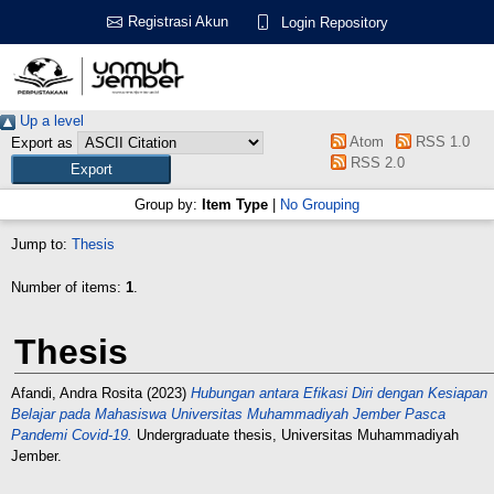
Registrasi Akun
Login Repository
Up a level
Atom
RSS 1.0
Export as
RSS 2.0
Group by:
Item Type
|
No Grouping
Jump to:
Thesis
Number of items:
1
.
Thesis
Afandi, Andra Rosita
(2023)
Hubungan antara Efikasi Diri dengan Kesiapan
Belajar pada Mahasiswa Universitas Muhammadiyah Jember Pasca
Pandemi Covid-19.
Undergraduate thesis, Universitas Muhammadiyah
Jember.