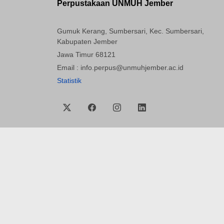
Perpustakaan UNMUH Jember
Gumuk Kerang, Sumbersari, Kec. Sumbersari,
Kabupaten Jember
Jawa Timur 68121
Email : info.perpus@unmuhjember.ac.id
Statistik