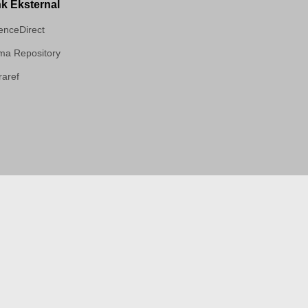
nk Eksternal
enceDirect
a Repository
aref