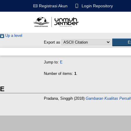
Login Repository
Registrasi Akun
Up a level
Export as
Jump to:
E
Number of items:
1
.
E
Pradana, Singgih
(2018)
Gambaran Kualitas Persah