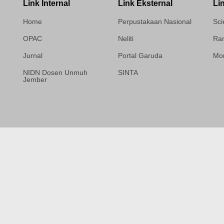
Link Internal
Link Eksternal
Li
Home
Perpustakaan Nasional
Sci
OPAC
Neliti
Ram
Jurnal
Portal Garuda
Mor
NIDN Dosen Unmuh
SINTA
Jember
Template Medilab,
diredesain oleh Travel
Jogja Pati