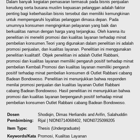
Dalam banyak kegiatan pemasaran termasuk pada bisnis penjualan
kerudung serta busana muslim kepuasan pelanggan adalah faktor
penting bagi keberhasilan bisnis tersebut dan memiliki kemungkinan
untuk mempengaruhi loyalitas pelanggan dimasa depan. Pada
umumnya konsumen menginginkan pelayanan yang baik dan
berkualitas namun dengan harga yang terjangkau. Oleh karena itu
penelitian ini meneliti promosi dan kualitas layanan terhadap minat
pembelian konsumen.
Teori yang digunakan dalam penelitian ini adalah
promosi penjualan, dan kualitas layanan. Penelitian ini menggunakan
penelitian kualitatif. Objek penelitian
ini adalah Outlet Rabbani,
promosi dan kualitas layanan memiliki pengaruh positif terhadap minat
pembelian Kembali.
Promosi dan kualitas layanan memiliki pengaruh
positif terhadap minat pembelian konsumen di Outlet Rabbani cabang
Badean Bondowoso. Penelitian ini menunjukkan bahwa responden
menilai promosi penjualan dan kualitas layanan Outlet Rabbani
cabang Badean Bondowoso. Hasil penelitian ini menunjukkan bahwa
promosi dan kualitas layanan berpengaruh positif terhadap minat
pembelian konsumen Outlet Rabbani cabang Badean Bondowoso.
Dosen
Shodiqin, Dimas Herliandis
and
Arifin, Salahuddin
Pembimbing:
Rijal
| NIDN0714068402, NIDN0725099205
Item Type:
Thesis (Undergraduate)
Keywords/Kata
Promosi, Kualitas Layanan