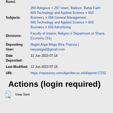
Kunci:
200 Religious
>
297 Islam, Babism, Bahai Faith
600 Technology and Applied Science
>
650
Subjects:
Business
>
658 General Management
600 Technology and Applied Science
>
650
Business
>
659 Advertising
Faculty of Islamic Religion
>
Department of Sharia
Divisions:
Economy (S1)
Depositing
Regiel Aiqal Mega Wira Thassia
|
User:
tasyaregiel@gmail.com
Date
12 Jun 2023 07:14
Deposited:
Last Modified:
12 Jun 2023 07:15
URI:
https://repository.unmuhjember.ac.id/id/eprint/17232
Actions (login required)
View Item