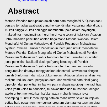
Baca Disini (2MB)
Download (2MB)
Abstract
Metode Wahdah merupakan salah satu cara menghafal Al-Qur’an satu
persatu terhadap ayat-ayat yang hendak dihafalnya paling tidak dibaca
10 kali hingga 20 kali sehingga membentuk pola dalam bayangan,
maksudnya mengimajinasi huruf-huruf yang akan di hafalkan. Adapun
untuk masalah penelitian adalah bagaimana Metode Wahdah Dalam
Menghafal Al-Qur’an Mahasiswa di Pondok Pesantren Mahasiswa
Syafiur Rohman Jember? Penelitian ini bertujuan untuk mengetahui
Metode Wahdah Dalam Menghafal Al-Qur’an Mahasiswa di Pondok
Pesantren Mahasiswa Syafiur Rohman Jember.
Penelitian ini adalah
jenis penelitian kualitatif deskriptif yang lokasinya di Pondok
Pesantren Mahasiswa Syafiur Rohman Jember dengan prosedur
pengumpulan datanya menggunakan observasi, wawancara dengan
jumlah 6 informan, dan studi dokumnetasi. Adapun teknis analisisnya
meliputi reduksi data, penyajian data, dan verifikasi data.
Hasil yang
diperoleh dari penelitian ini bahwa para mahasiswa dibagi menjadi tiga
kelas yaitu kelas mufadholah, mutawasithoh dan mubsithoh, dengan
waktu untuk menyetorkan hafalan pada mahgrib hingga isya’
disamping itu untuk menunjang hafalan mahasiswa selain muraja’ah
setiap hari, pesantren mempunyai program diantaranya tasmian atau