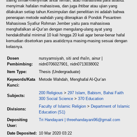
saling simak-menyimak antar teman, atau mahasiswa para asatidz
menyimak hafalan mahasiswa, dan juga ihtibar atau ujian yang
dilakukan setiap tahun.
Kesimpulan dari penelitian ini adalah bahwa
penerapan metode wahdah yang diterapkan di Pondok Pesantren
Mahasiswa Syafiur Rohman Jember yaitu para mahasiswa
menghafalkan al-Qur’an dengan mengulang-ulang ayat yang
hendakdihafal minimal 10 kali hingga 20 kali agar benar-benar hafal
kemudian disetorkan para asatidznya masing-masing sesuai dengan
kelasnya.
Dosen
nursyamsiyah, siti
and
rha'in, ainur
|
Pembimbing:
nidn0706027901, nidn0713038002
Item Type:
Thesis (Undergraduate)
Keywords/Kata
Metode Wahdah, Menghafal Al-Qur’an
Kunci:
200 Religious
>
297 Islam, Babism, Bahai Faith
Subjects:
300 Social Science
>
370 Education
Faculty of Islamic Religion
>
Department of Islamic
Divisions:
Education (S1)
Depositing
Tri Handayani
|
threehandayani96@gmail.com
User:
Date Deposited:
10 Mar 2020 03:22