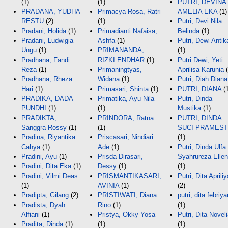
(1)
(1)
PUTRI, DEVINA
PRADANA, YUDHA
Primacya Rosa, Ratri
AMELIA EKA
(1)
RESTU
(2)
(1)
Putri, Devi Nila
Pradani, Holida
(1)
Primadianti Nafaisa,
Belinda
(1)
Pradani, Ludwigia
Ashfa
(1)
Putri, Dewi Antik
Ungu
(1)
PRIMANANDA,
(1)
Pradhana, Fandi
RIZKI ENDHAR
(1)
Putri Dewi, Yeti
Reza
(1)
Primaningtyas,
Aprilisa Karunia
(
Pradhana, Rheza
Widana
(1)
Putri, Diah Diana
Hari
(1)
Primasari, Shinta
(1)
PUTRI, DIANA
(1
PRADIKA, DADA
Primatika, Ayu Nila
Putri, Dinda
PUNDHI
(1)
(1)
Mustika
(1)
PRADIKTA,
PRINDORA, Ratna
PUTRI, DINDA
Sanggra Rossy
(1)
(1)
SUCI PRAMEST
Pradina, Riyantika
Priscasari, Nindiari
(1)
Cahya
(1)
Ade
(1)
Putri, Dinda Ulfa
Pradini, Ayu
(1)
Prisda Dirasari,
Syahrureza Elle
Pradini, Dita Eka
(1)
Dessy
(1)
(1)
Pradini, Vilmi Deas
PRISMANTIKASARI,
Putri, Dita Apriliy
(1)
AVINIA
(1)
(2)
Pradipta, Gilang
(2)
PRISTIWATI, Diana
putri, dita febriy
Pradista, Dyah
Rino
(1)
(1)
Alfiani
(1)
Pristya, Okky Yosa
Putri, Dita Novel
Pradita, Dinda
(1)
(1)
(1)