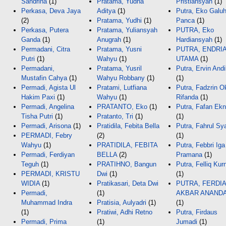
Sandrina
(1)
Pratama, Yudha
Pristiansyah
(1)
Perkasa, Deva Jaya
Aditya
(1)
Putra, Eko Galu
(2)
Pratama, Yudhi
(1)
Panca
(1)
Perkasa, Putera
Pratama, Yuliansyah
PUTRA, Eko
Ganda
(1)
Anugrah
(1)
Hardiansyah
(1)
Permadani, Citra
Pratama, Yusni
PUTRA, ENDRI
Putri
(1)
Wahyu
(1)
UTAMA
(1)
Permadani,
Pratama, Yusril
Putra, Ervin And
Mustafin Cahya
(1)
Wahyu Robbany
(1)
(1)
Permadi, Agista Ul
Pratami, Lutfiana
Putra, Fadzrin O
Hakim Paxi
(1)
Wahyu
(1)
Rifanda
(1)
Permadi, Angelina
PRATANTO, Eko
(1)
Putra, Fafan Ekn
Tisha Putri
(1)
Pratanto, Tri
(1)
(1)
Permadi, Arisona
(1)
Pratidila, Febita Bella
Putra, Fahrul Sy
PERMADI, Febry
(2)
(1)
Wahyu
(1)
PRATIDILA, FEBITA
Putra, Febbri Iga
Permadi, Ferdiyan
BELLA
(2)
Pramana
(1)
Teguh
(1)
PRATIHNO, Bangun
Putra, Felliq Kur
PERMADI, KRISTU
Dwi
(1)
(1)
WIDIA
(1)
Pratikasari, Deta Dwi
PUTRA, FERDI
Permadi,
(1)
AKBAR ANAND
Muhammad Indra
Pratisia, Aulyadri
(1)
(1)
(1)
Pratiwi, Adhi Retno
Putra, Firdaus
Permadi, Prima
(1)
Jumadi
(1)