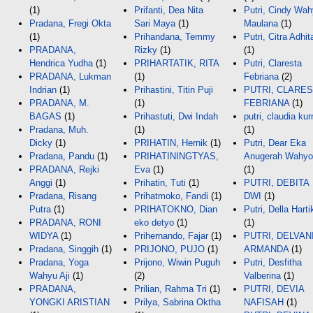
(1)
Prifanti, Dea Nita
Putri, Cindy Wa
Pradana, Fregi Okta
Sari Maya
(1)
Maulana
(1)
(1)
Prihandana, Temmy
Putri, Citra Adhit
PRADANA,
Rizky
(1)
(1)
Hendrica Yudha
(1)
PRIHARTATIK, RITA
Putri, Claresta
PRADANA, Lukman
(1)
Febriana
(2)
Indrian
(1)
Prihastini, Titin Puji
PUTRI, CLARES
PRADANA, M.
(1)
FEBRIANA
(1)
BAGAS
(1)
Prihastuti, Dwi Indah
putri, claudia kur
Pradana, Muh.
(1)
(1)
Dicky
(1)
PRIHATIN, Hernik
(1)
Putri, Dear Eka
Pradana, Pandu
(1)
PRIHATININGTYAS,
Anugerah Wahyo
PRADANA, Rejki
Eva
(1)
(1)
Anggi
(1)
Prihatin, Tuti
(1)
PUTRI, DEBITA
Pradana, Risang
Prihatmoko, Fandi
(1)
DWI
(1)
Putra
(1)
PRIHATOKNO, Dian
Putri, Della Harti
PRADANA, RONI
eko detyo
(1)
(1)
WIDYA
(1)
Prihernando, Fajar
(1)
PUTRI, DELVAN
Pradana, Singgih
(1)
PRIJONO, PUJO
(1)
ARMANDA
(1)
Pradana, Yoga
Prijono, Wiwin Puguh
Putri, Desfitha
Wahyu Aji
(1)
(2)
Valberina
(1)
PRADANA,
Prilian, Rahma Tri
(1)
PUTRI, DEVIA
YONGKI ARISTIAN
Prilya, Sabrina Oktha
NAFISAH
(1)