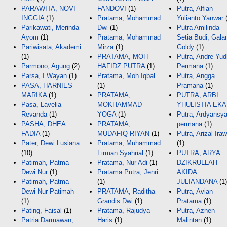
PARAWITA, NOVI
FANDOVI
(1)
Putra, Alfian
INGGIA
(1)
Pratama, Mohammad
Yulianto Yanwar
(
Parikawati, Merinda
Dwi
(1)
Putra Amilinda
Ayom
(1)
Pratama, Mohammad
Setia Budi, Gala
Pariwisata, Akademi
Mirza
(1)
Goldy
(1)
(1)
PRATAMA, MOH
Putra, Andre Yu
Parmono, Agung
(2)
HAFIDZ PUTRA
(1)
Permana
(1)
Parsa, I Wayan
(1)
Pratama, Moh Iqbal
Putra, Angga
PASA, HARNIES
(1)
Pramana
(1)
MARIKA
(1)
PRATAMA,
PUTRA, ARBI
Pasa, Lavelia
MOKHAMMAD
YHULISTIA EKA
Revanda
(1)
YOGA
(1)
Putra, Ardyansy
PASHA, DHEA
PRATAMA,
permana
(1)
FADIA
(1)
MUDAFIQ RIYAN
(1)
Putra, Arizal Ira
Pater, Dewi Lusiana
Pratama, Muhammad
(1)
(10)
Firman Syahrial
(1)
PUTRA, ARYA
Patimah, Patma
Pratama, Nur Adi
(1)
DZIKRULLAH
Dewi Nur
(1)
Pratama Putra, Jenri
AKIDA
Patimah, Patma
(1)
JULIANDANA
(1)
Dewi Nur Patimah
PRATAMA, Raditha
Putra, Avian
(1)
Grandis Dwi
(1)
Pratama
(1)
Pating, Faisal
(1)
Pratama, Rajudya
Putra, Aznen
Patria Darmawan,
Haris
(1)
Malintan
(1)