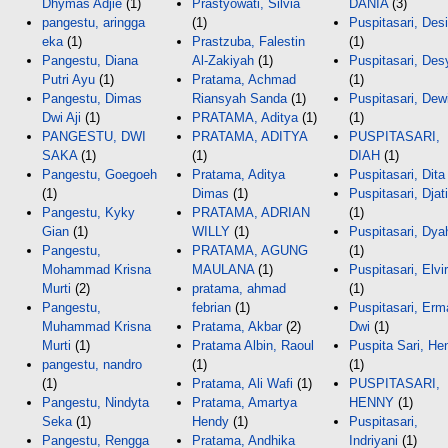
Dhymas Adjie
(1)
Prastyowati, Silvia
DANIA
(3)
pangestu, aringga
(1)
Puspitasari, Desi
eka
(1)
Prastzuba, Falestin
(1)
Pangestu, Diana
Al-Zakiyah
(1)
Puspitasari, Des
Putri Ayu
(1)
Pratama, Achmad
(1)
Pangestu, Dimas
Riansyah Sanda
(1)
Puspitasari, Dew
Dwi Aji
(1)
PRATAMA, Aditya
(1)
(1)
PANGESTU, DWI
PRATAMA, ADITYA
PUSPITASARI,
SAKA
(1)
(1)
DIAH
(1)
Pangestu, Goegoeh
Pratama, Aditya
Puspitasari, Dita
(1)
Dimas
(1)
Puspitasari, Djati
Pangestu, Kyky
PRATAMA, ADRIAN
(1)
Gian
(1)
WILLY
(1)
Puspitasari, Dya
Pangestu,
PRATAMA, AGUNG
(1)
Mohammad Krisna
MAULANA
(1)
Puspitasari, Elvi
Murti
(2)
pratama, ahmad
(1)
Pangestu,
febrian
(1)
Puspitasari, Erm
Muhammad Krisna
Pratama, Akbar
(2)
Dwi
(1)
Murti
(1)
Pratama Albin, Raoul
Puspita Sari, He
pangestu, nandro
(1)
(1)
(1)
Pratama, Ali Wafi
(1)
PUSPITASARI,
Pangestu, Nindyta
Pratama, Amartya
HENNY
(1)
Seka
(1)
Hendy
(1)
Puspitasari,
Pangestu, Rengga
Pratama, Andhika
Indriyani
(1)