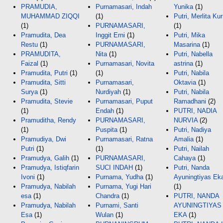
PRAMUDIA,
Purnamasari, Indah
Yunika
(1)
MUHAMMAD ZIQQI
(1)
Putri, Merlita Kur
(1)
PURNAMASARI,
(1)
Pramudita, Dea
Inggit Erni
(1)
Putri, Mika
Restu
(1)
PURNAMASARI,
Masarina
(1)
PRAMUDITA,
Nita
(1)
Putri, Nabella
Faizal
(1)
Purnamasari, Novita
astrina
(1)
Pramudita, Putri
(1)
(1)
Putri, Nabila
Pramudita, Sitti
Purnamasari,
Oktavia
(1)
Surya
(1)
Nurdiyah
(1)
Putri, Nabila
Pramudita, Stevie
Purnamasari, Puput
Ramadhani
(2)
(1)
Endah
(1)
PUTRI, NADIA
Pramuditha, Rendy
PURNAMASARI,
NURVIA
(2)
(1)
Puspita
(1)
Putri, Nadiya
Pramudiya, Dwi
Purnamasari, Ratna
Amalia
(1)
Putri
(1)
(1)
Putri, Nailah
Pramudya, Galih
(1)
PURNAMASARI,
Cahaya
(1)
Pramudya, Istiqfarin
SUCI INDAH
(1)
Putri, Nanda
Ivoni
(1)
Purnama, Yudha
(1)
Ayuningtiyas Ek
Pramudya, Nabilah
Purnama, Yugi Hari
(1)
esa
(1)
Chandra
(1)
PUTRI, NANDA
Pramudya, Nabilah
Purnami, Santi
AYUNINGTIYAS
Esa
(1)
Wulan
(1)
EKA
(1)