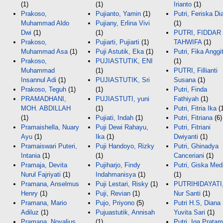
(1)
(1)
Irianto
(1)
Prakoso,
Pujianto, Yamin
(1)
Putri, Feriska Di
Muhammad Aldo
Pujiany, Erlina Vivi
(1)
Dwi
(1)
(1)
PUTRI, FIDDAR
Prakoso,
Pujiarti, Pujiarti
(1)
TAHWIFA
(1)
Muhammad Asa
(1)
Puji Astutik, Eka
(1)
Putri, Fika Anggi
Prakoso,
PUJIASTUTIK, ENI
(1)
Muhammad
(1)
PUTRI, Fillianti
Insannul Adi
(1)
PUJIASTUTIK, Sri
Susana
(1)
Prakoso, Teguh
(1)
(1)
Putri, Finda
PRAMADHANI,
PUJIASTUTI, yuni
Fathiyah
(1)
MOH. ABDILLAH
(1)
Putri, Fitria Ika
(1
(1)
Pujiati, Indah
(1)
Putri, Fitriana
(6)
Pramaishella, Nuary
Puji Dewi Rahayu,
Putri, Fitriani
Ayu
(1)
Ika
(1)
Dwiyanti
(1)
Pramaiswari Puteri,
Puji Handoyo, Rizky
Putri, Ghinadya
Intania
(1)
(1)
Canceriani
(1)
Pramaja, Devita
Pujiharjo, Findy
Putri, Giska Med
Nurul Fajriyati
(1)
Indahmanisya
(1)
(1)
Pramana, Anselmus
Puji Lestari, Risky
(1)
PUTRIHIDAYATI
Henry
(1)
Puji, Revian
(1)
Nur Santi
(1)
Pramana, Mario
Pujo, Priyono
(5)
Putri H.S, Diana
Adiluz
(1)
Pujuastutik, Annisah
Yuvita Sari
(1)
Pramana, Novalius
(1)
Putri, Iga Pratam