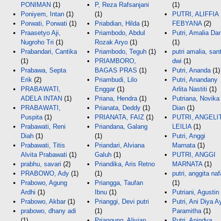
PONIMAN
(1)
P, Reza Rafsanjani
(1)
Poniyem, Intan
(1)
(1)
PUTRI, ALIFFIA
Porwati, Porwati
(1)
Priabdian, Hilda
(1)
FEBYANA
(2)
Praasetyo Aji,
Priambodo, Abdul
Putri, Amalia Da
Nugroho Tri
(1)
Rozak Aryo
(1)
(1)
Prabandari, Cantika
Priambodo, Teguh
(1)
putri amalia, sant
(1)
PRIAMBORO,
dwi
(1)
Prabawa, Septa
BAGAS PRAS
(1)
Putri, Ananda
(1)
Erik
(2)
Priambudi, Lilo
Putri, Anandany
PRABAWATI,
Enggar
(1)
Arlita Nastiti
(1)
ADELA INTAN
(1)
Priana, Hendra
(1)
Putriana, Novika
PRABAWATI,
Prianata, Deddy
(1)
Dian
(1)
Puspita
(1)
PRIANATA, FAIZ
(1)
PUTRI, ANGELI
Prabawati, Reni
Priandana, Galang
LEILIA
(1)
Diah
(1)
(1)
Putri, Anggi
Prabawati, Titis
Priandari, Alviana
Marnata
(1)
Alvita Prabawati
(1)
Galuh
(1)
PUTRI, ANGGI
prabhu, savari
(2)
Priandika, Aris Retno
MARNATA
(1)
PRABOWO, Ady
(1)
(1)
putri, anggita naf
Prabowo, Agung
Priangga, Taufan
(1)
Ardhi
(1)
Ibnu
(1)
Putriani, Agustin
Prabowo, Akbar
(1)
Prianggi, Devi putri
Putri, Ani Diya A
prabowo, dhany adi
(1)
Paramitha
(1)
(1)
Priangung, Alivian
Putri, Anindya