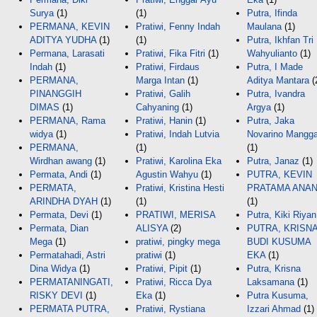
Surya
(1)
(1)
Putra, Ifinda
PERMANA, KEVIN
Pratiwi, Fenny Indah
Maulana
(1)
ADITYA YUDHA
(1)
(1)
Putra, Ikhfan Tri
Permana, Larasati
Pratiwi, Fika Fitri
(1)
Wahyulianto
(1)
Indah
(1)
Pratiwi, Firdaus
Putra, I Made
PERMANA,
Marga Intan
(1)
Aditya Mantara
(
PINANGGIH
Pratiwi, Galih
Putra, Ivandra
DIMAS
(1)
Cahyaning
(1)
Argya
(1)
PERMANA, Rama
Pratiwi, Hanin
(1)
Putra, Jaka
widya
(1)
Pratiwi, Indah Lutvia
Novarino Mangga
PERMANA,
(1)
(1)
Wirdhan awang
(1)
Pratiwi, Karolina Eka
Putra, Janaz
(1)
Permata, Andi
(1)
Agustin Wahyu
(1)
PUTRA, KEVIN
PERMATA,
Pratiwi, Kristina Hesti
PRATAMA ANA
ARINDHA DYAH
(1)
(1)
(1)
Permata, Devi
(1)
PRATIWI, MERISA
Putra, Kiki Riyan
Permata, Dian
ALISYA
(2)
PUTRA, KRISN
Mega
(1)
pratiwi, pingky mega
BUDI KUSUMA
Permatahadi, Astri
pratiwi
(1)
EKA
(1)
Dina Widya
(1)
Pratiwi, Pipit
(1)
Putra, Krisna
PERMATANINGATI,
Pratiwi, Ricca Dya
Laksamana
(1)
RISKY DEVI
(1)
Eka
(1)
Putra Kusuma,
PERMATA PUTRA,
Pratiwi, Rystiana
Izzari Ahmad
(1)