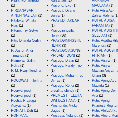
Pipin, Mohammad
Rafsanjani
(1)
ARMANDA
(1)
Prayono, Eko
(1)
MAULANA
(1)
PIRDANASARI,
Prayuda, Gilang
Putri Adira Az-
AINUN NAZILAH
(1)
Surya
(1)
Zahra, Rahma
(1
Pitaloka, Winata
PRAYUDI, AKBAR
PUTRI, ADISA
Rias
(1)
(1)
FARANITA
(1)
Pitono, Try Setyo
Prayuginingsih,
PUTRI, ADISTHI
(1)
Henik
(36)
SELLIANI
(1)
Pitri, Dhynda Cerlin
PRAYUGININGSIH,
Putri, Agatha Rif
(1)
HENIK
(3)
Marendra
(1)
P, Juzron Andi
PRAYUGO AGUNG
PUTRI, AGUSTI
Trinanda
(1)
PRIBADI, DONI
(1)
FITRIANI
(1)
Plamona, Galih
Prayugo, Diyan
(1)
Putri, Aisyah
(1)
Putra
(1)
Prayugo, Fandy Trio
Putri, Aisyah
P, M. Rizqi Hendrian
(1)
Maylani Ariyatm
(1)
Prayugo, Muhammad
Utami
(3)
POCOWATI, Herlina
Dimas
(1)
Putri, Ajeng Ayu
(1)
Prayugo, Rendi
(2)
Maulida
(1)
Poerwahjoedi,
precillia, chindy
(1)
Putri, Ajeng Dwi
Poerwahjoedi
(1)
PREMESTI, ELLITA
Ana
(1)
Poetra, Prayuga
DWI DESTIANA
(1)
Putri, Ajeng
Adiyatma
(1)
Presnando, Vicky
Pramesti Regita
PONIATI, Defi
(1)
Bagus
(1)
Putri, Alela Afika
PONIMAN,
Prestisia, Yolanda
(1)
Putri, Alevia Men