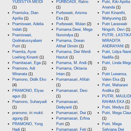
YUDISTYA MEIDI
PURBOADI, Ratno
Putri, Kiki Aprilia
(1)
(1)
Ananda
(1)
Pramiska, Dian
Purbowati, Arisma
Putri Kinanthi,
Aprilia
(1)
Eka
(1)
Wahyuning
(1)
Pramiswari, Adelia
Purbowati, Wulan
(2)
Putri Laraswati
Indah
(1)
Purnama Dewi, Mega
Ningsih, Devi
(1)
Pramiswari,
Nursindya
(1)
PUTRI, LASTIK
Qodriatussyabani
Purnama, Doean
WIRADITA
Putri
(1)
Althaf Dimitri
(1)
ANDRAYANI
(2)
Pramita, Ayoe
Purnama, Dwi Werdi
Putri, Lidya Nan
Loehing Kinanti
(1)
Hastuti
(1)
Nadilla
(1)
Pramitasari, Ega
(1)
Purnama, M. Andi
(3)
Putri, Linda Meg
Pramono, Adi
Purnama, Oktavia
(1)
Wiranata
(1)
Intan
(1)
Putri Luwansa,
Pramono, Didik Eko
Purnamasari, Afifah
Valen Eka
(1)
(4)
(1)
Putri, Maharani
PRAMONO, Elyas
Purnamasari, Desi
Andika
(1)
agus
(1)
(1)
PUTRI, MAULID
Pramono, Suharyadi
Purnamasari,
RAHMA EKA
(1)
(1)
Diebyanti
(1)
Putri, Medya
(1)
pramono, tri mukti
Purnamasari, Dwi
(1)
Putri, Mega Clau
agung
(1)
Purnamasari, Erfina
(1)
PRAMONO, Yong
Putri
(2)
Putri, Mega
Hadi
(1)
Purnamasari, Feti
(1)
Selviana Dwi