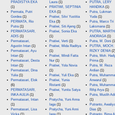
PRADISTYA EKA
Laura
(1)
PUTRA, LERY
(1)
PRATIWI, SEPTINIA
HANDIKA
(1)
Permata, Putri
EKA
(1)
Putra, Lukman
Gordea
(1)
Pratiwi, Silvi Yustitia
Yuda
(1)
PERMATA, Rio
Eka
(3)
Putra, Marco Tri
Putra
(1)
Pratiwi, Siti Ajeng
(1)
Laksmana
(1)
PERMATASARI,
Pratiwi, Sonia Eka
PUTRA, MARTH
ADIS
(1)
(1)
ANORAGA
(1)
Permatasari,
Pratiwi, Verti
(1)
Putra, M. Doni
(1
Agustin Intan
(1)
Pratiwi, Wida Raditya
PUTRA, MOCH.
Permatasari, Ayu
(1)
RIZKY DENIA
(2
Intan
(1)
Pratiwi, Windi Fatta
Putra, Moh. Had
Permatasari, Desta
Nur
(1)
Prima
(1)
Intan
(1)
Pratiwi, Yola Novia
Putra, M. Reza
Permatasari, Dina
(1)
Ardian
(1)
Yulia
(1)
Pratiwi, Yuli Eka
(2)
Putra, Muhamm
Permatasari, Elok
Pratiwi, Yunia
Anwarul
(1)
(6)
Ristanti
(1)
Putra, Muhamm
PERMATASARI,
Pratiwi, Yunita Satya
Rifqi Arya
(1)
INKA AULIA
(1)
(2)
Putra, Muslih Adi
Permatasari, Intan
Pratycha, Yuni Anna
(1)
(1)
Iaga
(1)
Putranto, Awaliy
Permatasari, Lisa
Pratycha, Yuni Anni
Dias
(2)
Vicka
(1)
Iaga
(1)
Putranto, Bima A