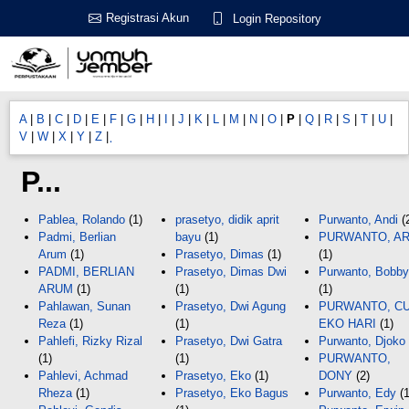
Registrasi Akun
Login Repository
A
|
B
|
C
|
D
|
E
|
F
|
G
|
H
|
I
|
J
|
K
|
L
|
M
|
N
|
O
|
P
|
Q
|
R
|
S
|
T
|
U
|
V
|
W
|
X
|
Y
|
Z
|
P...
Pablea, Rolando
(1)
prasetyo, didik aprit
Purwanto, Andi
(
Padmi, Berlian
bayu
(1)
PURWANTO, AR
Arum
(1)
Prasetyo, Dimas
(1)
(1)
PADMI, BERLIAN
Prasetyo, Dimas Dwi
Purwanto, Bobby
ARUM
(1)
(1)
(1)
Pahlawan, Sunan
Prasetyo, Dwi Agung
PURWANTO, C
Reza
(1)
(1)
EKO HARI
(1)
Pahlefi, Rizky Rizal
Prasetyo, Dwi Gatra
Purwanto, Djoko
(1)
(1)
PURWANTO,
Pahlevi, Achmad
Prasetyo, Eko
(1)
DONY
(2)
Rheza
(1)
Prasetyo, Eko Bagus
Purwanto, Edy
(1