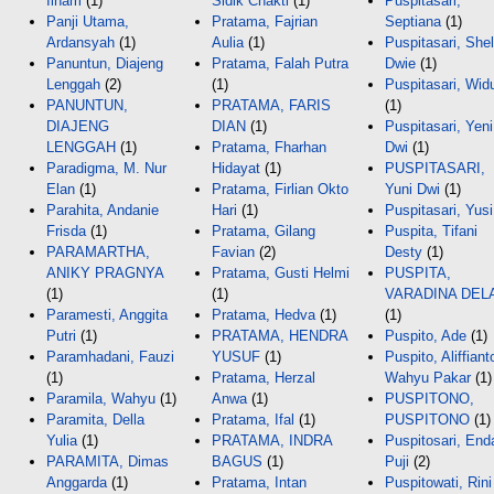
Ilham
(1)
Sidik Chakti
(1)
Puspitasari,
Panji Utama,
Pratama, Fajrian
Septiana
(1)
Ardansyah
(1)
Aulia
(1)
Puspitasari, Shel
Panuntun, Diajeng
Pratama, Falah Putra
Dwie
(1)
Lenggah
(2)
(1)
Puspitasari, Widu
PANUNTUN,
PRATAMA, FARIS
(1)
DIAJENG
DIAN
(1)
Puspitasari, Yeni
LENGGAH
(1)
Pratama, Fharhan
Dwi
(1)
Paradigma, M. Nur
Hidayat
(1)
PUSPITASARI,
Elan
(1)
Pratama, Firlian Okto
Yuni Dwi
(1)
Parahita, Andanie
Hari
(1)
Puspitasari, Yusi
Frisda
(1)
Pratama, Gilang
Puspita, Tifani
PARAMARTHA,
Favian
(2)
Desty
(1)
ANIKY PRAGNYA
Pratama, Gusti Helmi
PUSPITA,
(1)
(1)
VARADINA DEL
Paramesti, Anggita
Pratama, Hedva
(1)
(1)
Putri
(1)
PRATAMA, HENDRA
Puspito, Ade
(1)
Paramhadani, Fauzi
YUSUF
(1)
Puspito, Aliffiant
(1)
Pratama, Herzal
Wahyu Pakar
(1)
Paramila, Wahyu
(1)
Anwa
(1)
PUSPITONO,
Paramita, Della
Pratama, Ifal
(1)
PUSPITONO
(1)
Yulia
(1)
PRATAMA, INDRA
Puspitosari, End
PARAMITA, Dimas
BAGUS
(1)
Puji
(2)
Anggarda
(1)
Pratama, Intan
Puspitowati, Rini