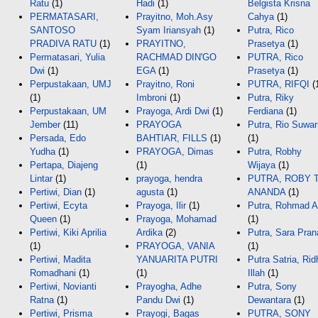
Ratu
(1)
Hadi
(1)
Belgista Krisna
PERMATASARI,
Prayitno, Moh.Asy
Cahya
(1)
SANTOSO
Syam Iriansyah
(1)
Putra, Rico
PRADIVA RATU
(1)
PRAYITNO,
Prasetya
(1)
Permatasari, Yulia
RACHMAD DIN'GO
PUTRA, Rico
Dwi
(1)
EGA
(1)
Prasetya
(1)
Perpustakaan, UMJ
Prayitno, Roni
PUTRA, RIFQI
(
(1)
Imbroni
(1)
Putra, Riky
Perpustakaan, UM
Prayoga, Ardi Dwi
(1)
Ferdiana
(1)
Jember
(11)
PRAYOGA
Putra, Rio Suwa
Persada, Edo
BAHTIAR, FILLS
(1)
(1)
Yudha
(1)
PRAYOGA, Dimas
Putra, Robhy
Pertapa, Diajeng
(1)
Wijaya
(1)
Lintar
(1)
prayoga, hendra
PUTRA, ROBY T
Pertiwi, Dian
(1)
agusta
(1)
ANANDA
(1)
Pertiwi, Ecyta
Prayoga, Ilir
(1)
Putra, Rohmad A
Queen
(1)
Prayoga, Mohamad
(1)
Pertiwi, Kiki Aprilia
Ardika
(2)
Putra, Sara Pran
(1)
PRAYOGA, VANIA
(1)
Pertiwi, Madita
YANUARITA PUTRI
Putra Satria, Rid
Romadhani
(1)
(1)
Illah
(1)
Pertiwi, Novianti
Prayogha, Adhe
Putra, Sony
Ratna
(1)
Pandu Dwi
(1)
Dewantara
(1)
Pertiwi, Prisma
Prayogi, Bagas
PUTRA, SONY