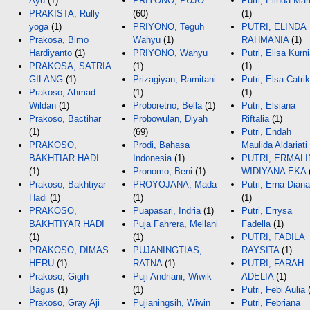
Ayu
(1)
PRIYONO, PUJO
Putri, Elinda Mar
PRAKISTA, Rully
(60)
(1)
yoga
(1)
PRIYONO, Teguh
PUTRI, ELINDA
Prakosa, Bimo
Wahyu
(1)
RAHMANIA
(1)
Hardiyanto
(1)
PRIYONO, Wahyu
Putri, Elisa Kurn
PRAKOSA, SATRIA
(1)
(1)
GILANG
(1)
Prizagiyan, Ramitani
Putri, Elsa Catri
Prakoso, Ahmad
(1)
(1)
Wildan
(1)
Proboretno, Bella
(1)
Putri, Elsiana
Prakoso, Bactihar
Probowulan, Diyah
Riftalia
(1)
(1)
(69)
Putri, Endah
PRAKOSO,
Prodi, Bahasa
Maulida Aldariati
BAKHTIAR HADI
Indonesia
(1)
PUTRI, ERMALI
(1)
Pronomo, Beni
(1)
WIDIYANA EKA
Prakoso, Bakhtiyar
PROYOJANA, Mada
Putri, Erna Diana
Hadi
(1)
(1)
(1)
PRAKOSO,
Puapasari, Indria
(1)
Putri, Errysa
BAKHTIYAR HADI
Puja Fahrera, Mellani
Fadella
(1)
(1)
(1)
PUTRI, FADILA
PRAKOSO, DIMAS
PUJANINGTIAS,
RAYSITA
(1)
HERU
(1)
RATNA
(1)
PUTRI, FARAH
Prakoso, Gigih
Puji Andriani, Wiwik
ADELIA
(1)
Bagus
(1)
(1)
Putri, Febi Aulia
(
Prakoso, Gray Aji
Pujianingsih, Wiwin
Putri, Febriana