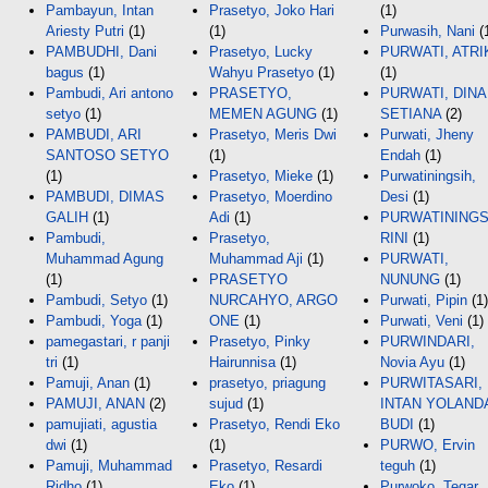
Pambayun, Intan
Prasetyo, Joko Hari
(1)
Ariesty Putri
(1)
(1)
Purwasih, Nani
(
PAMBUDHI, Dani
Prasetyo, Lucky
PURWATI, ATRI
bagus
(1)
Wahyu Prasetyo
(1)
(1)
Pambudi, Ari antono
PRASETYO,
PURWATI, DINA
setyo
(1)
MEMEN AGUNG
(1)
SETIANA
(2)
PAMBUDI, ARI
Prasetyo, Meris Dwi
Purwati, Jheny
SANTOSO SETYO
(1)
Endah
(1)
(1)
Prasetyo, Mieke
(1)
Purwatiningsih,
PAMBUDI, DIMAS
Prasetyo, Moerdino
Desi
(1)
GALIH
(1)
Adi
(1)
PURWATININGS
Pambudi,
Prasetyo,
RINI
(1)
Muhammad Agung
Muhammad Aji
(1)
PURWATI,
(1)
PRASETYO
NUNUNG
(1)
Pambudi, Setyo
(1)
NURCAHYO, ARGO
Purwati, Pipin
(1)
Pambudi, Yoga
(1)
ONE
(1)
Purwati, Veni
(1)
pamegastari, r panji
Prasetyo, Pinky
PURWINDARI,
tri
(1)
Hairunnisa
(1)
Novia Ayu
(1)
Pamuji, Anan
(1)
prasetyo, priagung
PURWITASARI,
PAMUJI, ANAN
(2)
sujud
(1)
INTAN YOLAND
pamujiati, agustia
Prasetyo, Rendi Eko
BUDI
(1)
dwi
(1)
(1)
PURWO, Ervin
Pamuji, Muhammad
Prasetyo, Resardi
teguh
(1)
Ridho
(1)
Eko
(1)
Purwoko, Tegar