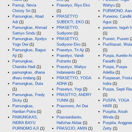
Pamuji, Nevia
Prasetyo, Riyo Eko
Wahyu
(1)
Christy Sri
(1)
(1)
PURWONO, Aan
Pamungkas, Abad
PRASETYO
Purwono, Candik
Adi
(1)
SUBEKTI, EKO
(1)
Agus
(1)
Pamungkas, Ahmad
PRASETYO,
purwono, teguh h
Satriyo Sindu
(1)
Sudiyono
(1)
(1)
Pamungkas, Ajodyo
PRASETYO,
Puseiri, Puseiri
(
Yogo Dwi
(1)
Sudiyono Eko
(1)
Pusfitasari, Wul
Pamungkas, Bagus
Prasetyo, Tri Aji
(2)
(1)
Aji
(1)
Prasetyo, Vandi
Puspa, Aurelie A
Pamungkas,
Putranto
(1)
Faradhi
(1)
Chandra Hadi
(1)
Prasetyo, Wahyu
Puspa, Puspa
pamungkas, dhana
Indarwanto
(1)
Adellia
(1)
dharu rindang
(1)
PRASETYO, YOGA
Puspasari, Frisk
Pamungkas, Duta
ADHA
(1)
Indra
(1)
(1)
Prasetyo, Yogi
(2)
Puspa, Septi Rav
Pamungkas, Fredy
PRASITYO, ANDRY
(1)
Dicky
(1)
YUNNI
(1)
PUSPA, YOGA
Pamungkas,
Prasmono, Ari Dwi
HARI
(1)
Hardian Putra
(1)
(1)
Puspita, Aisah
PAMUNGKAS,
Prasniardianto,
Winda
(1)
INDRA BAYU
Hafizhar Akbar
(1)
Puspita, Anggrae
PURNOMO AJI
(1)
PRASOJO, AMIN
(1)
Zetty
(1)