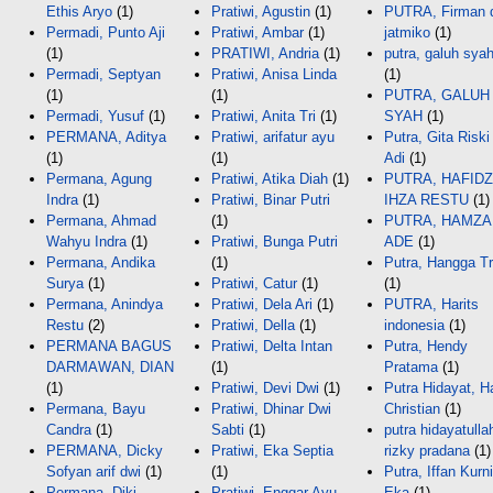
Ethis Aryo
(1)
Pratiwi, Agustin
(1)
PUTRA, Firman 
Permadi, Punto Aji
Pratiwi, Ambar
(1)
jatmiko
(1)
(1)
PRATIWI, Andria
(1)
putra, galuh sya
Permadi, Septyan
Pratiwi, Anisa Linda
(1)
(1)
(1)
PUTRA, GALUH
Permadi, Yusuf
(1)
Pratiwi, Anita Tri
(1)
SYAH
(1)
PERMANA, Aditya
Pratiwi, arifatur ayu
Putra, Gita Riski
(1)
(1)
Adi
(1)
Permana, Agung
Pratiwi, Atika Diah
(1)
PUTRA, HAFIDZ
Indra
(1)
Pratiwi, Binar Putri
IHZA RESTU
(1)
Permana, Ahmad
(1)
PUTRA, HAMZA
Wahyu Indra
(1)
Pratiwi, Bunga Putri
ADE
(1)
Permana, Andika
(1)
Putra, Hangga Tr
Surya
(1)
Pratiwi, Catur
(1)
(1)
Permana, Anindya
Pratiwi, Dela Ari
(1)
PUTRA, Harits
Restu
(2)
Pratiwi, Della
(1)
indonesia
(1)
PERMANA BAGUS
Pratiwi, Delta Intan
Putra, Hendy
DARMAWAN, DIAN
(1)
Pratama
(1)
(1)
Pratiwi, Devi Dwi
(1)
Putra Hidayat, H
Permana, Bayu
Pratiwi, Dhinar Dwi
Christian
(1)
Candra
(1)
Sabti
(1)
putra hidayatulla
PERMANA, Dicky
Pratiwi, Eka Septia
rizky pradana
(1)
Sofyan arif dwi
(1)
(1)
Putra, Iffan Kurn
Permana, Diki
Pratiwi, Enggar Ayu
Eka
(1)