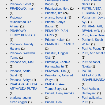
Prabowo, Gatot
(1)
Bagas
(1)
Nabila
(1)
PRABOWO, Imam
Prianjastian, Heru
(1)
PUTRI, ANITA
(1)
Priantari, Ika
(24)
FEBRIANTI
(1)
Prabowo,
prianto, bayu aji
(1)
Putriantari, Devi
Muhammad Dio
Prianto, Cahya
Ayu
(1)
Alfarizi
(1)
Bagus
(1)
PUTRIANTARI,
PRABOWO,
PRIANTO, DIAN
DEVIAN AYU
(1)
TEDDY KURNIADI
FARIS
(1)
Putri, Antin Delia
(1)
Prianto, Kokoh
(1)
Putrianti, Sarah
Prabowo, Triendy
PRIANTO, PRIANTO
Wulan
(1)
Hanang
(1)
(1)
Putri A, Puput
(1
Prabowo, Wirawan
Priastuti, Linggar
Putri, Arin Amali
Yannu
(1)
Okti
(1)
(1)
Pradana Adi, Rifki
Priatmaja, Cantika
Putri Arisandi,
(1)
Rahmadhantri
(1)
Novita
(1)
Pradana, Aditia
PRIAWAN, Rio
(1)
PUTRI,
Sandi
(1)
Priawitama, Akhmad
ATTYARIDHA
Pradana, Aditya
(1)
Widya
(1)
ISNAENIMANDA
PRADANA, ADITYA
PRIBADI, Arian
(1)
ARYAYUDA PUTRA
Tiarno Setya
(1)
Putri Auliana,
(1)
Pribadi, Deny Andyka
Damayanti
(1)
pradana, agung
(1)
Putri aulia nita,
elvan enggar
(1)
Pribadi, Doni
Putri
(1)