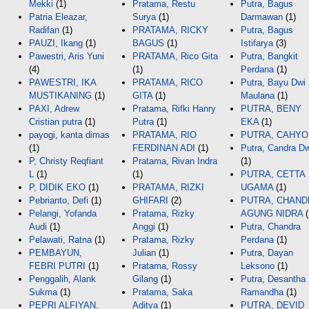
Mekki
(1)
Pratama, Restu
Putra, Bagus
Patria Eleazar,
Surya
(1)
Darmawan
(1)
Radifan
(1)
PRATAMA, RICKY
Putra, Bagus
PAUZI, Ikang
(1)
BAGUS
(1)
Istifarya
(3)
Pawestri, Aris Yuni
PRATAMA, Rico Gita
Putra, Bangkit
(4)
(1)
Perdana
(1)
PAWESTRI, IKA
PRATAMA, RICO
Putra, Bayu Dwi
MUSTIKANING
(1)
GITA
(1)
Maulana
(1)
PAXI, Adrew
Pratama, Rifki Hanry
PUTRA, BENY
Cristian putra
(1)
Putra
(1)
EKA
(1)
payogi, kanta dimas
PRATAMA, RIO
PUTRA, CAHYO
(1)
FERDINAN ADI
(1)
Putra, Candra Dw
P, Christy Reqfiant
Pratama, Rivan Indra
(1)
L
(1)
(1)
PUTRA, CETTA
P, DIDIK EKO
(1)
PRATAMA, RIZKI
UGAMA
(1)
Pebrianto, Defi
(1)
GHIFARI
(2)
PUTRA, CHAND
Pelangi, Yofanda
Pratama, Rizky
AGUNG NIDRA
(
Audi
(1)
Anggi
(1)
Putra, Chandra
Pelawati, Ratna
(1)
Pratama, Rizky
Perdana
(1)
PEMBAYUN,
Julian
(1)
Putra, Dayan
FEBRI PUTRI
(1)
Pratama, Rossy
Leksono
(1)
Penggalih, Alank
Gilang
(1)
Putra, Desantha
Sukma
(1)
Pratama, Saka
Ramandha
(1)
PEPRI ALFIYAN,
Aditya
(1)
PUTRA, DEVID