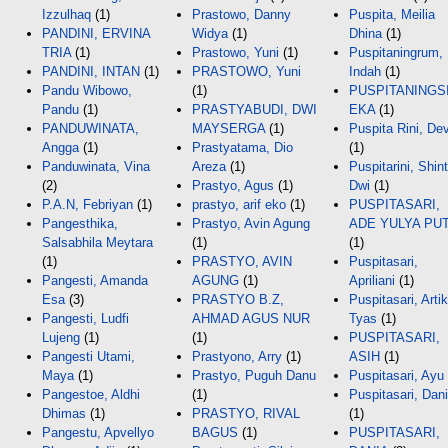
Izzulhaq
(1)
Prastowo, Danny
Puspita, Meilia
PANDINI, ERVINA
Widya
(1)
Dhina
(1)
TRIA
(1)
Prastowo, Yuni
(1)
Puspitaningrum,
PANDINI, INTAN
(1)
PRASTOWO, Yuni
Indah
(1)
Pandu Wibowo,
(1)
PUSPITANINGSI
Pandu
(1)
PRASTYABUDI, DWI
EKA
(1)
PANDUWINATA,
MAYSERGA
(1)
Puspita Rini, Dev
Angga
(1)
Prastyatama, Dio
(1)
Panduwinata, Vina
Areza
(1)
Puspitarini, Shin
(2)
Prastyo, Agus
(1)
Dwi
(1)
P.A.N, Febriyan
(1)
prastyo, arif eko
(1)
PUSPITASARI,
Pangesthika,
Prastyo, Avin Agung
ADE YULYA PUT
Salsabhila Meytara
(1)
(1)
(1)
PRASTYO, AVIN
Puspitasari,
Pangesti, Amanda
AGUNG
(1)
Apriliani
(1)
Esa
(3)
PRASTYO B.Z,
Puspitasari, Arti
Pangesti, Ludfi
AHMAD AGUS NUR
Tyas
(1)
Lujeng
(1)
(1)
PUSPITASARI,
Pangesti Utami,
Prastyono, Arry
(1)
ASIH
(1)
Maya
(1)
Prastyo, Puguh Danu
Puspitasari, Ayu
Pangestoe, Aldhi
(1)
Puspitasari, Dan
Dhimas
(1)
PRASTYO, RIVAL
(1)
Pangestu, Apvellyo
BAGUS
(1)
PUSPITASARI,