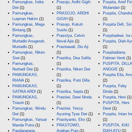
Pamungkas, Indra
Prasojo, Ardhi Gigih
Puspita, Arief Fi
Dwi
(1)
(1)
Wulandari
(1)
Pamungkas,
PRASOJO, ARDHI
Puspita, Chandr
Luqman Hakim
(1)
GIGIH
(1)
(1)
Pamungkas, Mega
Prasojo, Kukuh
Puspita Defi, Si
Bintang
(3)
Susilo
(1)
(1)
Pamungkas,
Prasstya, Celvin
Puspitadewi, Ira
Murtadlo Anugerah,
Noval Ajie
(1)
Puspita, Diah Ay
Murtadlo
(1)
Prastiawali, Dio Aji
(1)
Pamungkas, Niken
(1)
Puspitadiana,
Siwi
(1)
Prastika, Dea Safila
Febrian Venti
(1)
Pamungkas,
(1)
PUSPITA, DILLA
Nurhadi Dwi
(1)
Prastika, Niken Dwi
ANGGIE
(1)
PAMUNGKAS,
(1)
Puspita Ella, Am
RIANA
(1)
Prastika, Putri Dilla
(2)
PAMUNGKAS,
(1)
Puspita, Feby
SATRIA ARDI
(1)
Prastika, Septa
(1)
Dinda
(1)
PAMUNGKAS,
Prastiwi, Dewi Ninda
Puspita, Heni
(1)
Triasih
(1)
(1)
PUSPITA, Heni
Pamungkas, Windu
Prastiwi, Yessy
Dewi
(1)
Dwi
(1)
Ayuning Tyas Dwi
(1)
Puspita, Intan I
Pamungkas, Yanuar
Prastiyanto, Eko
(1)
(1)
Manda Putra
(1)
PRASTOWO,
PUSPITA, KIKI
Pandanarang,
Andrian Pujo
(1)
DIAH AYU
(1)