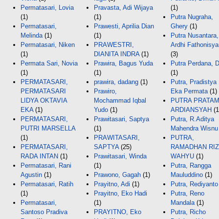
Permatasari, Lovia
Pravasta, Adi Wijaya
(1)
(1)
(1)
Putra Nugraha,
Permatasari,
Prawesti, Aprilia Dian
Ghery
(1)
Melinda
(1)
(1)
Putra Nusantara,
Permatasari, Niken
PRAWESTRI,
Ardhi Fathonisy
(1)
DIANITA INDRA
(1)
(3)
Permata Sari, Novia
Prawira, Bagus Yuda
Putra Perdana, D
(1)
(1)
(1)
PERMATASARI,
prawira, dadang
(1)
Putra, Pradistya
PERMATASARI
Prawiro,
Eka Permata
(1)
LIDYA OKTAVIA
Mochammad Iqbal
PUTRA PRATAM
EKA
(1)
Yudo
(1)
ARDIANSYAH
(1
PERMATASARI,
Prawitasari, Saptya
Putra, R.Aditya
PUTRI MARSELLA
(1)
Mahendra Wisnu
(1)
PRAWITASARI,
PUTRA,
PERMATASARI,
SAPTYA
(25)
RAMADHAN RI
RADA INTAN
(1)
Prawitasari, Winda
WAHYU
(1)
Permatasari, Rani
(1)
Putra, Rangga
Agustin
(1)
Prawono, Gagah
(1)
Mauluddino
(1)
Permatasari, Ratih
Prayitno, Adi
(1)
Putra, Rediyanto
(1)
Prayitno, Eko Hadi
Putra, Reno
Permatasari,
(1)
Mandala
(1)
Santoso Pradiva
PRAYITNO, Eko
Putra, Richo