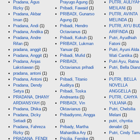
Pradana, Agus
Prayugo Agung
(1)
PUTRI, AULIYA
Rizky
(1)
Pribadi, Fawaid
(1)
MEILANI
(1)
Pradana, Akbar
PRIBADI, Gunarso
PUTRI, AVINTA
Iman
(1)
Agung
(1)
MELINDA
(1)
Pradana, Andi
(1)
Pribadi, Hendro
PUTRI, AYU BU
Pradana, Andika
(2)
Octavianus
(1)
ARIFINDA
(1)
Pradana, Andre
Pribadi, Kukuh
(1)
Putri, Ayudhiah
Rifan
(1)
PRIBADI, Lukman
Fatoni
(1)
pradana, anggit
(1)
Yanuar
(1)
Putri, Ayuni Alda
Pradana, Anggit
(1)
Pribadi, Mufid
(1)
Wati Cantika
(1)
Pradana, Anjas
PRIBADI,
Putri Ayu, Ratna
Lakstiawan
(1)
Octavianus prihadi
Putri, Bella Dian
pradana, antoni
(1)
(1)
(1)
Pradana, Antoni
(1)
Pribadi, Titanio
PUTRI, BELLA
Pradana, Dendy
Auditya
(1)
NOVELLA
Setya
(1)
Pribadi, Toska
ANGGELLA
(1)
PRADANA, DHANY
Andreanta
(1)
PUTRI, CAHYA
ARDIANSYAH
(1)
PRIBADI, Vin
YULIANA
(1)
Pradana, Dhika
(2)
Oktavianus
(1)
Putri, Chelsilia
Pradana, Dicky
Pribadiyono, Angga
Melani
(1)
Setiadi
(2)
(1)
putri, chyntia
Pradana, Fahreza
Pribady, Martha
denabri
(1)
Rizky
(1)
Mahardika Ary
(1)
Putri, Cindy Tam
PRADANA, FENDI
Pricilia, Fernike
(2)
(1)