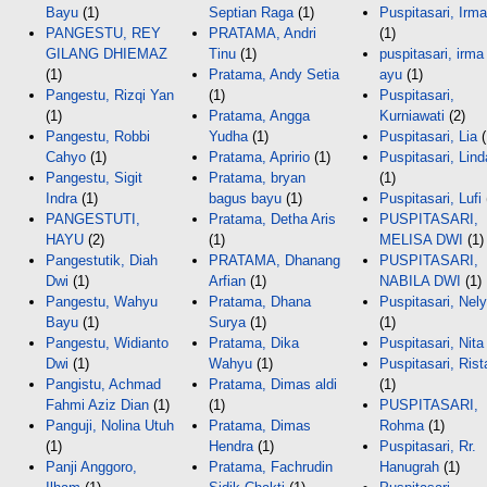
Bayu
(1)
Septian Raga
(1)
Puspitasari, Irma
PANGESTU, REY
PRATAMA, Andri
(1)
GILANG DHIEMAZ
Tinu
(1)
puspitasari, irma
(1)
Pratama, Andy Setia
ayu
(1)
Pangestu, Rizqi Yan
(1)
Puspitasari,
(1)
Pratama, Angga
Kurniawati
(2)
Pangestu, Robbi
Yudha
(1)
Puspitasari, Lia
(
Cahyo
(1)
Pratama, Apririo
(1)
Puspitasari, Lind
Pangestu, Sigit
Pratama, bryan
(1)
Indra
(1)
bagus bayu
(1)
Puspitasari, Lufi
PANGESTUTI,
Pratama, Detha Aris
PUSPITASARI,
HAYU
(2)
(1)
MELISA DWI
(1)
Pangestutik, Diah
PRATAMA, Dhanang
PUSPITASARI,
Dwi
(1)
Arfian
(1)
NABILA DWI
(1)
Pangestu, Wahyu
Pratama, Dhana
Puspitasari, Nely
Bayu
(1)
Surya
(1)
(1)
Pangestu, Widianto
Pratama, Dika
Puspitasari, Nita
Dwi
(1)
Wahyu
(1)
Puspitasari, Rist
Pangistu, Achmad
Pratama, Dimas aldi
(1)
Fahmi Aziz Dian
(1)
(1)
PUSPITASARI,
Panguji, Nolina Utuh
Pratama, Dimas
Rohma
(1)
(1)
Hendra
(1)
Puspitasari, Rr.
Panji Anggoro,
Pratama, Fachrudin
Hanugrah
(1)