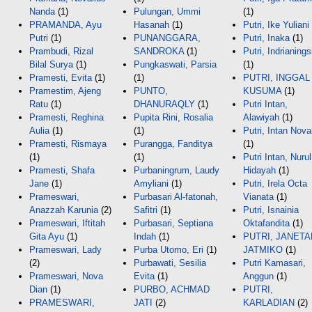
Nanda
(1)
Pulungan, Ummi
(1)
PRAMANDA, Ayu
Hasanah
(1)
Putri, Ike Yuliani
Putri
(1)
PUNANGGARA,
Putri, Inaka
(1)
Prambudi, Rizal
SANDROKA
(1)
Putri, Indrianings
Bilal Surya
(1)
Pungkaswati, Parsia
(1)
Pramesti, Evita
(1)
(1)
PUTRI, INGGAL
Pramestim, Ajeng
PUNTO,
KUSUMA
(1)
Ratu
(1)
DHANURAQLY
(1)
Putri Intan,
Pramesti, Reghina
Pupita Rini, Rosalia
Alawiyah
(1)
Aulia
(1)
(1)
Putri, Intan Nova
Pramesti, Rismaya
Purangga, Fanditya
(1)
(1)
(1)
Putri Intan, Nurul
Pramesti, Shafa
Purbaningrum, Laudy
Hidayah
(1)
Jane
(1)
Amyliani
(1)
Putri, Irela Octa
Prameswari,
Purbasari Al-fatonah,
Vianata
(1)
Anazzah Karunia
(2)
Safitri
(1)
Putri, Isnainia
Prameswari, Iftitah
Purbasari, Septiana
Oktafandita
(1)
Gita Ayu
(1)
Indah
(1)
PUTRI, JANETA
Prameswari, Lady
Purba Utomo, Eri
(1)
JATMIKO
(1)
(2)
Purbawati, Sesilia
Putri Kamasari,
Prameswari, Nova
Evita
(1)
Anggun
(1)
Dian
(1)
PURBO, ACHMAD
PUTRI,
PRAMESWARI,
JATI
(2)
KARLADIAN
(2)