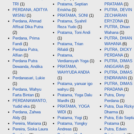
TRI
(1)
Pratama, Septian
PRATAMA
(1)
PERDANA, ADITYA
Eriskha
(1)
PUTRA, DEVIN
WISNU
(1)
PRATAMA, SONI
(1)
ZECHARIAN
Perdana, Ahmad
Pratama, Syahril
ERYZONA
(1)
Affisal Dika Putra
Reza Yudo
(1)
PUTRA, Dhian
(2)
Pratama, Toni Andi
Wahana
(1)
Perdana, Prima
(1)
PUTRA, DHIAN
Fandi
(1)
Pratama, Trian
WAHANA
(6)
Perdana Putra,
Rifaldi
(1)
PUTRA, DICKY
Alfian
(1)
Pratama,
PERDANA
(1)
Perdana Putra
Verdiansyah Yoga
(1)
PUTRA, DIMAS
Dewanda, Andika
PRATAMA,
ANGGARA
(1)
(1)
WAHYUDA ANDIA
PUTRA, DIMAS
Perdanasari, Lukie
(1)
ENDRAWAN
(1)
(1)
Pratama, yanuar igo
PUTRA, DIMAS
Perdana, Wahyu
wahyu
(1)
PRADANA
(1)
Farta Bintan
(1)
Pratama, Yoga Dalu
Putra, Dony
PERDANAWANTO,
Mardhi
(1)
Perdana
(1)
Yudid eka
(1)
PRATAMA, YOGA
Putra, Dua Rizky
Perdana, Zahwa
WIDI
(1)
Dharma
(1)
Aldy
(1)
Pratama, Yogi
(1)
Putra, Edo Septi
Pereira, Mariana
(1)
Pratama, Yongky
Pratama
(1)
Pereira, Siska Laura
Andreas
(1)
Putra, Edwin