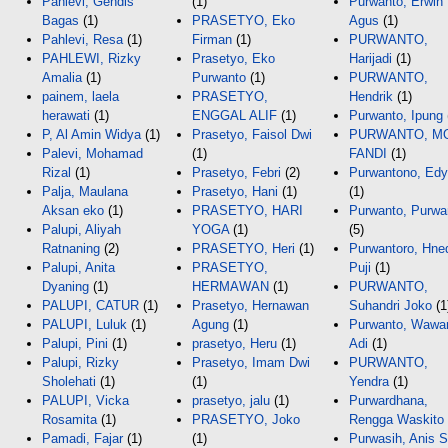
Pahlevi, Gendis
(1)
Purwanto, Erwin
Bagas
(1)
PRASETYO, Eko
Agus
(1)
Pahlevi, Resa
(1)
Firman
(1)
PURWANTO,
PAHLEWI, Rizky
Prasetyo, Eko
Harijadi
(1)
Amalia
(1)
Purwanto
(1)
PURWANTO,
painem, laela
PRASETYO,
Hendrik
(1)
herawati
(1)
ENGGAL ALIF
(1)
Purwanto, Ipung
P, Al Amin Widya
(1)
Prasetyo, Faisol Dwi
PURWANTO, M
Palevi, Mohamad
(1)
FANDI
(1)
Rizal
(1)
Prasetyo, Febri
(2)
Purwantono, Edy
Palja, Maulana
Prasetyo, Hani
(1)
(1)
Aksan eko
(1)
PRASETYO, HARI
Purwanto, Purwa
Palupi, Aliyah
YOGA
(1)
(5)
Ratnaning
(2)
PRASETYO, Heri
(1)
Purwantoro, Hne
Palupi, Anita
PRASETYO,
Puji
(1)
Dyaning
(1)
HERMAWAN
(1)
PURWANTO,
PALUPI, CATUR
(1)
Prasetyo, Hernawan
Suhandri Joko
(1
PALUPI, Luluk
(1)
Agung
(1)
Purwanto, Wawa
Palupi, Pini
(1)
prasetyo, Heru
(1)
Adi
(1)
Palupi, Rizky
Prasetyo, Imam Dwi
PURWANTO,
Sholehati
(1)
(1)
Yendra
(1)
PALUPI, Vicka
prasetyo, jalu
(1)
Purwardhana,
Rosamita
(1)
PRASETYO, Joko
Rengga Waskito
Pamadi, Fajar
(1)
(1)
Purwasih, Anis S