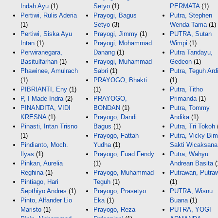
Indah Ayu
(1)
Setyo
(1)
PERMATA
(1)
Pertiwi, Rulis Aderia
Prayogi, Bagus
Putra, Stephen
(1)
Setyo
(3)
Wenda Tama
(1)
Pertiwi, Siska Ayu
Prayogi, Jimmy
(1)
PUTRA, Sutan
Intan
(1)
Prayogi, Mohammad
Wimpi
(1)
Perwiranegara,
Danang
(1)
Putra Tandayu,
Basitulfarhan
(1)
Prayogi, Muhammad
Gedeon
(1)
Phawinee, Amulrach
Sabri
(1)
Putra, Teguh Ard
(1)
PRAYOGO, Bhakti
(1)
PIBRIANTI, Eny
(1)
(1)
Putra, Titho
P, I Made Indra
(2)
PRAYOGO,
Primanda
(1)
PINANDITA, VIDI
BONDAN
(1)
Putra, Tommy
KRESNA
(1)
Prayogo, Dandi
Andika
(1)
Pinasti, Intan Trisno
Bagus
(1)
Putra, Tri Tokoh
(1)
Prayogo, Fattah
Putra, Vicky Bi
Pindianto, Moch.
Yudha
(1)
Sakti Wicaksana
Ilyas
(1)
Prayogo, Fuad Fendy
Putra, Wahyu
Pinkan, Aurelia
(1)
Andrean Basita
(
Reghina
(1)
Prayogo, Muhammad
Putrawan, Putra
Pintiago, Hari
Teguh
(1)
(1)
Septhiyo Andres
(1)
Prayogo, Prasetyo
PUTRA, Wisnu
Pinto, Alfander Lio
Eka
(1)
Buana
(1)
Maristo
(1)
Prayogo, Reza
PUTRA, YOGI