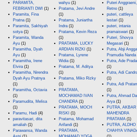
PARAMITA,
wahyu
(1)
Puteri Anggraeni,
FEBRIANTI DWI
(1)
Pratama, Jevi Andre
Retno
(1)
Paramita, Fina
(1)
puteri, cattleya
Pratna
(1)
Pratama, Juniartha
lestari
(1)
Paramita, Sakhiyah
Indra
(1)
puteri, intania
sotya
(1)
Pratama, Kevin Reza
pramaiswari
(1)
Paramita, Wanda
(1)
Puteri, Shovya
Ayu
(1)
PRATAMA, LUCKY
Megasari
(1)
Paramitha, Dyah
ARDIAN RIZKI
(1)
Putra, Abji Angg
Ayu
(1)
Pratama, Lyrene
Pramudia Nanda
Paramitha, Irene
Widia
(1)
Putra, Ade Prad
Elvira
(1)
Pratama, M. Aditya
(1)
Paramitha, Nirendra
(1)
Putra, Adi Candr
Dyah Ayu Pratnya
Pratama, Miko Rizky
(1)
(1)
(1)
Putra, Adi Prata
Paramitha, Octavia
PRATAMA,
(1)
(1)
MOCHAMAD IVAN
Putra, Ahmad Da
Paramudita, Melisa
CHANDRA
(1)
Arya
(1)
(1)
PRATAMA, MOCH
PUTRA, AKBAR
Paramu, Hadi
(4)
RISKI
(1)
MAHENDRA
paravitasari, dita
Pratama, Mohamad
PRATAMA
(1)
amaliah
(1)
Arifandi
(1)
PUTRA, ALDHO
Parawansa, Wanda
PRATAMA,
CHAHYA VINAD
Astri
(1)
MOHAMAD YOGA
(1)