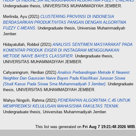
HIDUP DI INDONESIA MENGGUNAKAN ALGORITMA FUZZY C-MEANS.
Undergraduate thesis, UNIVERSITAS MUHAMMADIYAH JEMBER.
Merlinda, Ayu
(2021)
CLUSTERING PROVINSI DI INDONESIA
BERDASARKAN PRODUKTIVITAS PANGAN DENGAN ALGORITMA
FUZZY C-MEANS.
Undergraduate thesis, Universias Muhammadiyah
Jember.
Hidayatullah, Robbol
(2021)
ANALISIS SENTIMEN MASYARAKAT PADA
KOMENTAR PRODUK EIGER DI INSTAGRAM MENGGUNAKAN
METODE NAIVE BAYES CLASSIFIER.
Undergraduate thesis,
UNIVERSITAS MUHAMMADIYAH JEMBER.
Cahyaningrum, Herdian
(2021)
Analisis Perbandingan Metode K Nearest
Neighbor Dan Gaussian Naive Bayes Pada Klasifikasi Jurusan Siswa
(Studi Kasus Pada Siswa Sma Muhammadiyah 3 Jember).
Undergraduate
thesis, UNIVERSITAS MUHAMMADIYAH JEMBER.
Wahyu Ningsih, Rahma
(2021)
PENERAPAN ALGORITMA C.45 UNTUK
MEMPREDIKSI KELULUSAN MAHASISWA FAKULTAS TEKNIK.
Undergraduate thesis, Universitas Muhammadiyah Jember.
This list was generated on
Fri Aug 7 19:21:48 2026 WIB
.