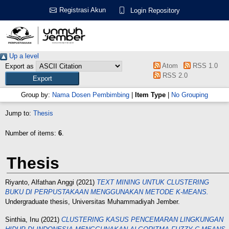
Registrasi Akun
Login Repository
Up a level
Atom
RSS 1.0
Export as
RSS 2.0
Group by:
Nama Dosen Pembimbing
|
Item Type
|
No Grouping
Jump to:
Thesis
Number of items:
6
.
Thesis
Riyanto, Alfathan Anggi
(2021)
TEXT MINING UNTUK CLUSTERING
BUKU DI PERPUSTAKAAN MENGGUNAKAN METODE K-MEANS.
Undergraduate thesis, Universitas Muhammadiyah Jember.
Sinthia, Inu
(2021)
CLUSTERING KASUS PENCEMARAN LINGKUNGAN