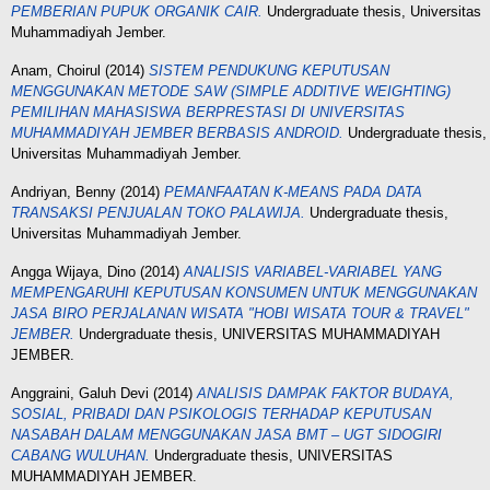
PEMBERIAN PUPUK ORGANIK CAIR.
Undergraduate thesis, Universitas
Muhammadiyah Jember.
Anam, Choirul
(2014)
SISTEM PENDUKUNG KEPUTUSAN
MENGGUNAKAN METODE SAW (SIMPLE ADDITIVE WEIGHTING)
PEMILIHAN MAHASISWA BERPRESTASI DI UNIVERSITAS
MUHAMMADIYAН JEMBER BERBASIS ANDROID.
Undergraduate thesis,
Universitas Muhammadiyah Jember.
Andriyan, Benny
(2014)
PEMANFAATAN K-MEANS PADA DATA
TRANSAKSI PENJUALAN TОКО РАLAWIJА.
Undergraduate thesis,
Universitas Muhammadiyah Jember.
Angga Wijaya, Dino
(2014)
ANALISIS VARIABEL-VARIABEL YANG
MEMPENGARUHI KEPUTUSAN KONSUMEN UNTUK MENGGUNAKAN
JASA BIRO PERJALANAN WISATA "HOBI WISATA TOUR & TRAVEL"
JEMBER.
Undergraduate thesis, UNIVERSITAS MUHAMMADIYAH
JEMBER.
Anggraini, Galuh Devi
(2014)
ANALISIS DAMPAK FAKTOR BUDAYA,
SOSIAL, PRIBADI DAN PSIKOLOGIS TERHADAP KEPUTUSAN
NASABAH DALAM MENGGUNAKAN JASA BMT – UGT SIDOGIRI
CABANG WULUHAN.
Undergraduate thesis, UNIVERSITAS
MUHAMMADIYAH JEMBER.