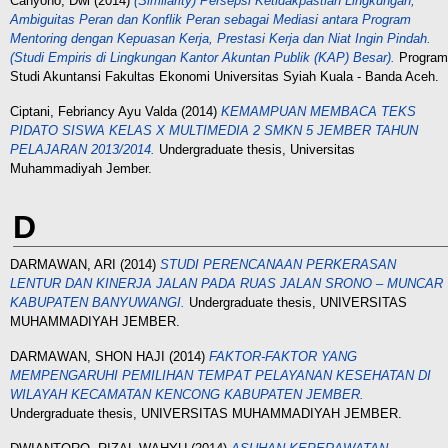
Cahyono, Dwi
(2014)
(Similarity) Persepsi Ketidakpastian Lingkungan,
Ambiguitas Peran dan Konflik Peran sebagai Mediasi antara Program
Mentoring dengan Kepuasan Kerja, Prestasi Kerja dan Niat Ingin Pindah.
(Studi Empiris di Lingkungan Kantor Akuntan Publik (KAP) Besar).
Program
Studi Akuntansi Fakultas Ekonomi Universitas Syiah Kuala - Banda Aceh.
Ciptani, Febriancy Ayu Valda
(2014)
KEMAMPUAN MEMBACA TEKS
PIDATO SISWA KELAS X MULTIMEDIA 2 SMKN 5 JEMBER TAHUN
PELAJARAN 2013/2014.
Undergraduate thesis, Universitas
Muhammadiyah Jember.
D
DARMAWAN, ARI
(2014)
STUDI PERENCANAAN PERKERASAN
LENTUR DAN KINERJA JALAN PADA RUAS JALAN SRONO – MUNCAR
KABUPATEN BANYUWANGI.
Undergraduate thesis, UNIVERSITAS
MUHAMMADIYAH JEMBER.
DARMAWAN, SHON HAJI
(2014)
FAKTOR-FAKTOR YANG
MEMPENGARUHI PEMILIHAN ТEMPАT PELAYANAN KESEHATAN DI
WILAYAH KECAMATAN KENCONG KABUPATEN JEMBER.
Undergraduate thesis, UNIVERSITAS MUHAMMADIYAH JEMBER.