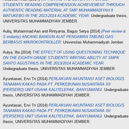
STUDENTS’ READING COMPREHENSION ACHIEVEMENT THROUGH
AUTHENTIC READING MATERIAL AT SMP MUHAMMADIYAH 9
WATUKEBO IN THE 2013-2014 ACADEMIC YEAR.
Undergraduate thesis,
UNIVERSITAS MUHAMMADIYAH JEMBER.
Auliq, Muhammad Aan
and
Rintyarna, Bagus Setya
(2014)
(Peer review &
S imilarity) ANCANG BANGUN ALAT PENGAMAN TABUNG GAS
BERBASIS MIKROKONTROLLER.
Universitas Muhammadiyah Jember.
Aulya, Illa
(2014)
THE EFFECT OF USING QUESTIONING TECHNIQUE
ON THE EIGHTH GRADE STUDENTS' WRITING ABILITY AT SMPK
SANTO AGUSTINUS IN THE 2013/2014 ACADEMIC YEAR.
Undergraduate thesis, UNIVERSITAS MUHAMMADIYAH JEMBER.
Ayunitasari, Ervi Tri
(2014)
PERLAKUAN AKUNTANSI ASET BIOLOGIS
TANAMAN KAKAO PADA PT. PERKEBUNAN NUSANTARA XII
(PERSERO) UNIT USAHА KALITELEPAK, BANYUWANGI.
Undergraduate
thesis, UNIVERSITAS MUHAMMADIYAH JEMBER.
Ayunitasari, Ervi Tri
(2014)
PERLAKUAN AKUNTANSI ASET BIOLOGIS
TANAMAN KAKAO PADA PT. PERKEBUNAN NUSANTARA XII
(PERSERO) UNIT USAHА KALITELEPAK, BANYUWANGI.
Undergraduate
thesis, UNIVERSITAS MUHAMMADIYAH JEMBER.