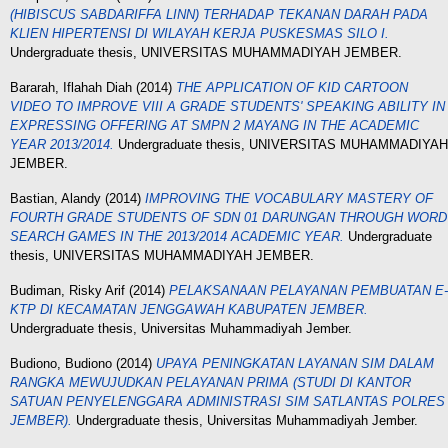
(HIBISCUS SABDARIFFA LINN) TERHADAP TEKANAN DARAH PADA
KLIEN HIPERTENSI DI WILAYAH KERJA PUSKESMAS SILO I.
Undergraduate thesis, UNIVERSITAS MUHAMMADIYAH JEMBER.
Bararah, Iflahah Diah
(2014)
THE APPLICATION OF KID CARTOON
VIDEO TO IMPROVE VIII A GRADE STUDENTS' SPEAKING ABILITY IN
EXPRESSING OFFERING AT SMPN 2 MAYANG IN THE ACADEMIC
YEAR 2013/2014.
Undergraduate thesis, UNIVERSITAS MUHAMMADIYAH
JEMBER.
Bastian, Alandy
(2014)
IMPROVING THE VOCABULARY MASTERY OF
FOURTH GRADE STUDENTS OF SDN 01 DARUNGAN THROUGH WORD
SEARCH GAMES IN THE 2013/2014 ACADEMIC YEAR.
Undergraduate
thesis, UNIVERSITAS MUHAMMADIYAH JEMBER.
Budiman, Risky Arif
(2014)
PELAKSANAAN PELAYANAN PEMBUATAN E-
KTP DI КЕСАМATAN JENGGAWAH KABUPATEN JEMBER.
Undergraduate thesis, Universitas Muhammadiyah Jember.
Budiono, Budiono
(2014)
UPAYA PENINGKATAN LAYANAN SIM DALAM
RANGKA MEWUJUDKAN PELAYANAN PRIMA (STUDI DI KANTOR
SATUAN PENYELENGGARA ADMINISTRASI SIM SATLANTAS POLRES
JEMBER).
Undergraduate thesis, Universitas Muhammadiyah Jember.