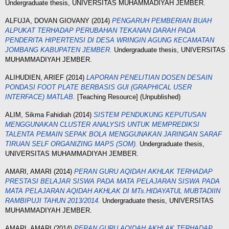
Undergraduate thesis, UNIVERSITAS MUHAMMADIYAH JEMBER.
ALFUJA, DOVAN GIOVANY
(2014)
PENGARUH PEMBERIAN BUAH
ALPUKAT TERHADAP PERUBAHAN TEKANAN DARAH PADA
PENDERITA HIPERTENSI DI DESA WRINGIN AGUNG КEСАMATAN
JOMBANG KABUPATEN JEMBER.
Undergraduate thesis, UNIVERSITAS
MUHAMMADIYAH JEMBER.
ALIHUDIEN, ARIEF
(2014)
LAPORAN PENELITIAN DOSEN DESAIN
PONDASI FOOT PLATE BERBASIS GUI (GRAPHICAL USER
INTERFACE) MATLAB.
[Teaching Resource] (Unpublished)
ALIM, Sikma Fahidiah
(2014)
SISTEM PENDUKUNG KEPUTUSAN
MENGGUNAKAN CLUSTER ANALYSIS UNTUK MEMPREDIKSI
TALENTA PEMAIN SEPAK BOLA MENGGUNAKAN JARINGAN SARAF
TIRUAN SELF ORGANIZING MAPS (SOM).
Undergraduate thesis,
UNIVERSITAS MUHAMMADIYAH JEMBER.
AMARI, AMARI
(2014)
PERAN GURU AQIDAH AKHLAK TERHADAP
PRESTASI BELAJAR SISWA PADA MATA PELAJARAN SISWA PADA
MATA PELAJARAN AQIDAH AKHLAK DI MTs.HIDAYATUL MUBTADIIN
RAMBIPUJI TAHUN 2013/2014.
Undergraduate thesis, UNIVERSITAS
MUHAMMADIYAH JEMBER.
AMARI, AMARI
(2014)
PERAN GURU AQIDAH AKHLAK TERHADAP