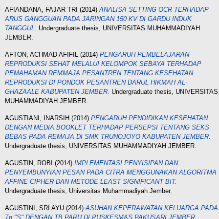
AFIANDANA, FAJAR TRI
(2014)
ANALISA SETTING OCR TERHADAP
ARUS GANGGUAN PADA JARINGAN 150 KV DI GARDU INDUK
TANGGUL.
Undergraduate thesis, UNIVERSITAS MUHAMMADIYAH
JEMBER.
AFTON, ACHMAD AFIFIL
(2014)
PENGARUH PEMBELAJARAN
REPRODUKSI SEHAT MELALUI KELOMPOK SEBAYA TERHADAP
PEМАНАМAN REМMАЈА PESANTREN TENTANG KESEHATAN
REPRODUKSI DI PONDOK PESANTREN DARUL HIKMАH AL-
GHAZAALE KABUPATEN JEMBER.
Undergraduate thesis, UNIVERSITAS
MUHAMMADIYAH JEMBER.
AGUSTIANI, INARSIH
(2014)
PENGARUH PENDIDIKAN KESEHATAN
DENGAN MEDIA BOOKLET TERHADAP PERSEPSI TENTANG SEKS
BEBAS PADA REMAJA DI SMK TRUNOJOYO KABUPATEN JEMBER.
Undergraduate thesis, UNIVERSITAS MUHAMMADIYAH JEMBER.
AGUSTIN, ROBI
(2014)
IMPLEMENTASI PENYISIPAN DAN
PENYEMBUNYIAN PESAN PADA CITRA MENGGUNAKAN ALGORITMA
AFFINE CIPHER DAN METODE LEAST SIGNIFICANT BIT.
Undergraduate thesis, Universitas Muhammadiyah Jember.
AGUSTINI, SRI AYU
(2014)
ASUHAN KEPERAWATAN KELUARGA PADA
Tn "S" DENGAN TB PARU DI PUSKESMAS PAKUSARI JEMBER.