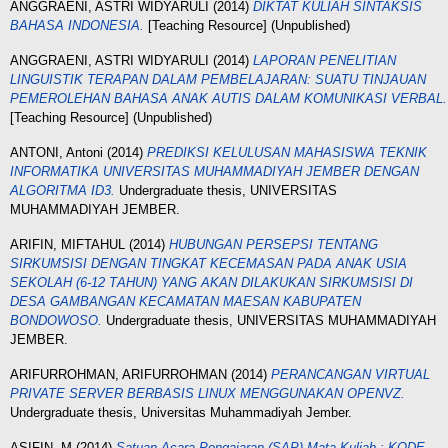
ANGGRAENI, ASTRI WIDYARULI
(2014)
DIKTAT KULIAH SINTAKSIS
BAHASA INDONESIA.
[Teaching Resource] (Unpublished)
ANGGRAENI, ASTRI WIDYARULI
(2014)
LAPORAN PENELITIAN
LINGUISTIK TERAPAN DALAM PEMBELAJARAN: SUATU TINJAUAN
PEMEROLEHAN BAHASA ANAK AUTIS DALAM KOMUNIKASI VERBAL.
[Teaching Resource] (Unpublished)
ANTONI, Antoni
(2014)
PREDIKSI KELULUSAN MAHASISWA TEKNIK
INFORMATIKA UNIVERSITAS MUHAMMADIYAH JEMBER DENGAN
ALGORITMA ID3.
Undergraduate thesis, UNIVERSITAS
MUHAMMADIYAH JEMBER.
ARIFIN, MIFTAHUL
(2014)
HUBUNGAN PERSEPSI TENTANG
SIRKUMSISI DENGAN TINGKАТ KEСEMASAN PADA ANAK USIA
SEKOLAH (6-12 ТАHUN) YANG AKAN DILAKUKAN SIRKUMSISI DI
DESA GAMBANGAN KECAMATAN MAESAN KABUPATEN
BONDOWOSO.
Undergraduate thesis, UNIVERSITAS MUHAMMADIYAH
JEMBER.
ARIFURROHMAN, ARIFURROHMAN
(2014)
PERANCANGAN VIRTUAL
PRIVATE SERVER BERBASIS LINUX MENGGUNAKAN OPENVZ.
Undergraduate thesis, Universitas Muhammadiyah Jember.
ASIFIN, M
(2014)
Satuan Acara Pengajaran (SAP) Mata Kuliah : KODE