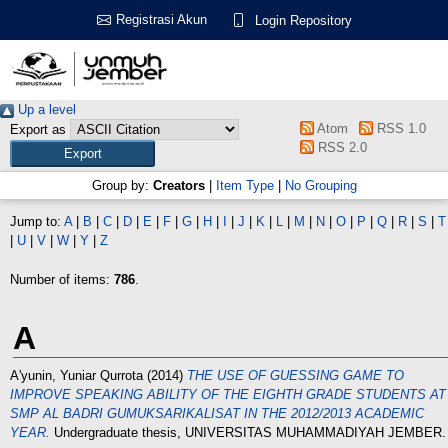
Registrasi Akun
Login Repository
Up a level
Atom
RSS 1.0
Export as
RSS 2.0
Group by:
Creators
|
Item Type
|
No Grouping
Jump to:
A
|
B
|
C
|
D
|
E
|
F
|
G
|
H
|
I
|
J
|
K
|
L
|
M
|
N
|
O
|
P
|
Q
|
R
|
S
|
T
|
U
|
V
|
W
|
Y
|
Z
Number of items:
786
.
A
A'yunin, Yuniar Qurrota
(2014)
THE USE OF GUESSING GAME TO
IMPROVE SPEAKING ABILITY OF THE EIGHTH GRADE STUDENTS AT
SMP AL BADRI GUMUKSARIKALISAT IN THE 2012/2013 ACADEMIC
YEAR.
Undergraduate thesis, UNIVERSITAS MUHAMMADIYAH JEMBER.