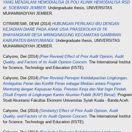
YANG MENJALANI HEMODIALISA DI POLI KLINIK HEMODIALISA RSD
dr. SOEBANDI JEMBER.
Undergraduate thesis, UNIVERSITAS
MUHAMMADIYAH JEMBER.
CITRARESMI, DEWI
(2014)
HUBUNGAN PERILAKU IBU DENGAN
KEJADIAN DIARE PADA ANAK USIA PRASEKOLAH DI TK
BHAYANGKARI DESA WRINGINAGUNG KECАМАТAN GAMBIRAN
KABUPATEN BANYUWANGI.
Undergraduate thesis, UNIVERSITAS
MUHAMMADIYAH JEMBER.
Cahyono, Dwi
(2014)
(Peer Review) Effect of Prior Audit Opinion, Audit
Quality, and Factors of its Audit Opinion Concern.
The International Institut
for Science, Technology and Education (IISTE).
Cahyono, Dwi
(2014)
(Peer Review) Persepsi Ketidakpastian Lingkungan,
Ambiguitas Peran dan Konflik Peran sebagai Mediasi antara Program
Mentoring dengan Kepuasan Kerja, Prestasi Kerja dan Niat Ingin Pindah.
(Studi Empiris di Lingkungan Kantor Akuntan Publik (KAP) Besar).
Program
Studi Akuntansi Fakultas Ekonomi Universitas Syiah Kuala - Banda Aceh.
Cahyono, Dwi
(2014)
(Similarity) Effect of Prior Audit Opinion, Audit
Quality, and Factors of its Audit Opinion Concern.
The International Institut
for Science, Technology and Education (IISTE).