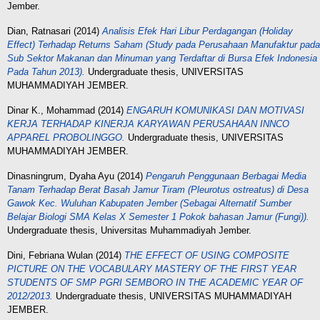
Jember.
Dian, Ratnasari
(2014)
Analisis Efek Hari Libur Perdagangan (Holiday
Effect) Terhadap Returns Saham (Study pada Perusahaan Manufaktur pada
Sub Sektor Makanan dan Minuman yang Terdaftar di Bursa Efek Indonesia
Pada Tahun 2013).
Undergraduate thesis, UNIVERSITAS
MUHAMMADIYAH JEMBER.
Dinar K., Mohammad
(2014)
ENGARUH KOMUNIKASI DAN MOTIVASI
KERJA TERHADAP KINERJA KARYAWAN PERUSAHAAN INNCO
APPAREL PROBOLINGGO.
Undergraduate thesis, UNIVERSITAS
MUHAMMADIYAH JEMBER.
Dinasningrum, Dyaha Ayu
(2014)
Pengaruh Penggunaan Berbagai Media
Tanam Terhadap Berat Basah Jamur Tiram (Pleurotus ostreatus) di Desa
Gawok Kec. Wuluhan Kabupaten Jember (Sebagai Alternatif Sumber
Belajar Biologi SMA Kelas X Semester 1 Pokok bahasan Jamur (Fungi)).
Undergraduate thesis, Universitas Muhammadiyah Jember.
Dini, Febriana Wulan
(2014)
THE EFFECT OF USING COMPOSITE
PICTURE ON THE VOCABULARY MASTERY OF THE FIRST YEAR
STUDENTS OF SMP PGRI SEMBORO IN THE ACADEMIC YEAR OF
2012/2013.
Undergraduate thesis, UNIVERSITAS MUHAMMADIYAH
JEMBER.