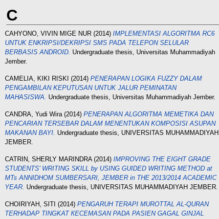
C
CAHYONO, VIVIN MIGE NUR
(2014)
IMPLEMENTASI ALGORITMA RC6
UNTUK ENKRIPSI/DEKRIPSI SMS PADA TELEPON SELULAR
BERBASIS ANDROID.
Undergraduate thesis, Universitas Muhammadiyah
Jember.
CAMELIA, KIKI RISKI
(2014)
PENERAPAN LOGIKA FUZZY DALAM
PENGAMBILAN KEPUTUSAN UNTUK JALUR PEMINATAN
MAHASISWA.
Undergraduate thesis, Universitas Muhammadiyah Jember.
CANDRA, Yudi Wira
(2014)
PENERAPAN ALGORITMA MEMETIKA DAN
PENCARIAN TERSEBAR DALAM MENENTUKAN KOMPOSISI ASUPAN
MAKANAN BAYI.
Undergraduate thesis, UNIVERSITAS MUHAMMADIYAH
JEMBER.
CATRIN, SHERLY MARINDRA
(2014)
IMPROVING THE EIGHT GRADE
STUDENTS' WRITING SKILL by USING GUIDED WRITING METHOD at
MTs ANNIDHOM SUMBERSARI, JEMBER in THE 2013/2014 ACADEMIC
YEAR.
Undergraduate thesis, UNIVERSITAS MUHAMMADIYAH JEMBER.
CHOIRIYAH, SITI
(2014)
PENGARUH TERAPI MUROTTAL AL-QURAN
TERHADAP TINGKАТ КЕСEMASAN PADA PASIEN GAGAL GINJAL