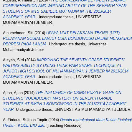
Agustin, Ahmalia Sri
(2014)
THE CORRELATION BETWEEN READING
COMPREHENSION AND WRITING ABILITY OF THE SEVENTH YEAR
STUDENTS OF MTS SABIELIL MUTTAQIN IN THЕ 2013/2014
ACADEMIC YEAR.
Undergraduate thesis, UNIVERSITAS
MUHAMMADIYAH JEMBER.
Ainurochman, Siti
(2014)
UPAYA UNIT PELAKSANA TEKNIS (UPT)
PELAYANAN SOSIAL LANJUT USIA BONDOWOSO DALAM MENGATASI
DEPRESI PADA LANSIA.
Undergraduate thesis, Universitas
Muhammadiyah Jember.
Aisyah, Sitti
(2014)
IMPROVING THE SEVENTH GRADE STUDENTS'
WRITING ABILITY BY USING THINK-PAIR-SHARE TECHNIQUE AT
JUNIOR HIGH SCHOOL OF MUHAMMADIYAH 1 JEMBER IN 2013/2014
ACADEMIC YEAR.
Undergraduate thesis, UNIVERSITAS
MUHAMMADIYAH JEMBER.
Ajfan, Ajfan
(2014)
THE INFLUENCE OF USING PUZZLE GAME ON
STUDENTS' VOCABULARY MASTERY ON SEVENTH GRADE
STUDENTS AT SMPN 3 BONDOWOSO IN THE 2013/2014 ACADEMIC
YEAR.
Undergraduate thesis, UNIVERSITAS MUHAMMADIYAH JEMBER.
Al Firdaus, Sulthon Taqdir
(2014)
Desain Instruksional Mata Kuliah Fisiologi
Hewan : KODE BIO 226.
[Teaching Resource]