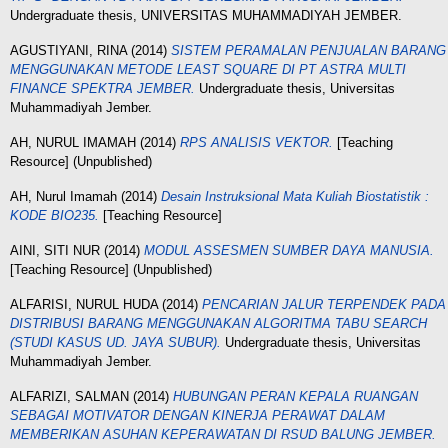
Undergraduate thesis, UNIVERSITAS MUHAMMADIYAH JEMBER.
AGUSTIYANI, RINA
(2014)
SISTEM PERAMALAN PENJUALAN BARANG
MENGGUNAKAN METODE LEAST SQUARE DI PT ASTRA MULTI
FINANCE SPEKTRA JEMBER.
Undergraduate thesis, Universitas
Muhammadiyah Jember.
AH, NURUL IMAMAH
(2014)
RPS ANALISIS VEKTOR.
[Teaching
Resource] (Unpublished)
AH, Nurul Imamah
(2014)
Desain Instruksional Mata Kuliah Biostatistik :
KODE BIO235.
[Teaching Resource]
AINI, SITI NUR
(2014)
MODUL ASSESMEN SUMBER DAYA MANUSIA.
[Teaching Resource] (Unpublished)
ALFARISI, NURUL HUDA
(2014)
PENCARIAN JALUR TERPENDEK PADA
DISTRIBUSI BARANG MENGGUNAKAN ALGORITMA TABU SEARCH
(STUDI KASUS UD. JAYA SUBUR).
Undergraduate thesis, Universitas
Muhammadiyah Jember.
ALFARIZI, SALMAN
(2014)
HUBUNGAN PERAN KEPALA RUANGAN
SEBAGAI MOTIVATOR DENGAN KINERJA PERAWAT DALAM
MEMBERIKAN ASUHAN KEPERAWATAN DI RSUD BALUNG JEMBER.