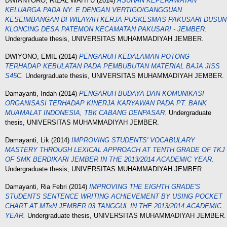
DWIANTORO, RIZAL WAHYU
(2014)
ASUHAN KEPERAWATAN
KELUARGA PADA NY. E DENGAN VERTIGO/GANGGUAN
KESEIMBANGAN DI WILAYAH KERJA PUSKESMAS PAKUSARI DUSUN
KLONCING DESA PATEMON KECAMATAN PAKUSARI - JEMBER.
Undergraduate thesis, UNIVERSITAS MUHAMMADIYAH JEMBER.
DWIYONO, EMIL
(2014)
PENGARUH KEDALAMAN POTONG
TERHADAP KEBULATAN PADA PEMBUBUTAN MATERIAL BAJA JISS
S45C.
Undergraduate thesis, UNIVERSITAS MUHAMMADIYAH JEMBER.
Damayanti, Indah
(2014)
PENGARUH BUDAYA DAN KOMUNIKASI
ORGANISASI TERHADAP KINERJA KARYAWAN PADA PT. BANK
MUAMALAT INDONESIА, ТВК СABANG DENPASAR.
Undergraduate
thesis, UNIVERSITAS MUHAMMADIYAH JEMBER.
Damayanti, Lik
(2014)
IMPROVING STUDENTS' VOCABULARY
MASTERY THROUGH LEXICAL APPROACH AT TENTH GRADE OF TKJ
OF SMK BERDIKARI JEMBER IN THE 2013/2014 ACADEMIC YEAR.
Undergraduate thesis, UNIVERSITAS MUHAMMADIYAH JEMBER.
Damayanti, Ria Febri
(2014)
IMPROVING THE EIGHTH GRADE'S
STUDENTS SENTENCE WRITING ACHIEVEMENT BY USING POCKET
CHART AT MTsN JEMBER 03 TANGGUL IN THE 2013/2014 ACADEMIC
YEAR.
Undergraduate thesis, UNIVERSITAS MUHAMMADIYAH JEMBER.