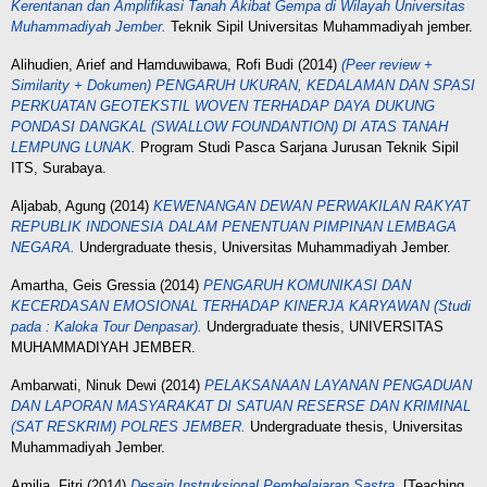
Kerentanan dan Amplifikasi Tanah Akibat Gempa di Wilayah Universitas
Muhammadiyah Jember.
Teknik Sipil Universitas Muhammadiyah jember.
Alihudien, Arief
and
Hamduwibawa, Rofi Budi
(2014)
(Peer review +
Similarity + Dokumen) PENGARUH UKURAN, KEDALAMAN DAN SPASI
PERKUATAN GEOTEKSTIL WOVEN TERHADAP DAYA DUKUNG
PONDASI DANGKAL (SWALLOW FOUNDANTION) DI ATAS TANAH
LEMPUNG LUNAK.
Program Studi Pasca Sarjana Jurusan Teknik Sipil
ITS, Surabaya.
Aljabab, Agung
(2014)
KEWENANGAN DEWAN PERWAKILAN RAKYAT
REPUBLIK INDONESIA DALAM PENENTUAN PIMPINAN LEMBAGA
NEGARA.
Undergraduate thesis, Universitas Muhammadiyah Jember.
Amartha, Geis Gressia
(2014)
PENGARUH KOMUNIKASI DAN
KECERDASAN EMOSIONAL TERHADAP KINERJA KARYAWAN (Studi
pada : Kaloka Tour Denpasar).
Undergraduate thesis, UNIVERSITAS
MUHAMMADIYAH JEMBER.
Ambarwati, Ninuk Dewi
(2014)
PELAKSANAAN LAYANAN PENGADUAN
DAN LAPORAN MASYARAKAT DI SATUAN RESERSE DAN KRIMINAL
(SAT RESKRIM) POLRES JEMBER.
Undergraduate thesis, Universitas
Muhammadiyah Jember.
Amilia, Fitri
(2014)
Desain Instruksional Pembelajaran Sastra.
[Teaching