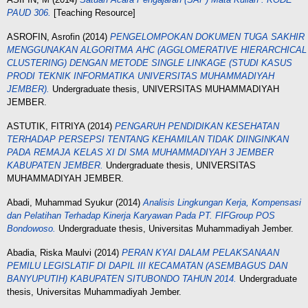
PAUD 306.
[Teaching Resource]
ASROFIN, Asrofin
(2014)
PENGELOMPOKAN DOKUMEN TUGA SAKHIR
MENGGUNAKAN ALGORITMA AHC (AGGLOMERATIVE HIERARCHICAL
CLUSTERING) DENGAN METODE SINGLE LINKAGE (STUDI KASUS
PRODI TEKNIK INFORMATIKA UNIVERSITAS MUHAMMADIYAH
JEMBER).
Undergraduate thesis, UNIVERSITAS MUHAMMADIYAH
JEMBER.
ASTUTIK, FITRIYA
(2014)
PENGARUH PENDIDIKAN KESEHATAN
TERHADAP PERSEPSI TENTANG KEHAMILAN TIDAK DIINGINKAN
PADA REMAJA KELAS XI DI SMA MUHAMMADIYAH 3 JEMBER
KABUPATEN JEMBER.
Undergraduate thesis, UNIVERSITAS
MUHAMMADIYAH JEMBER.
Abadi, Muhammad Syukur
(2014)
Analisis Lingkungan Kerja, Kompensasi
dan Pelatihan Terhadap Kinerja Karyawan Pada PT. FIFGroup POS
Bondowoso.
Undergraduate thesis, Universitas Muhammadiyah Jember.
Abadia, Riska Maulvi
(2014)
PERAN KYAI DALAM PELAKSANAAN
PEMILU LEGISLATIF DI DAPIL IIІ КЕСАМATAN (ASEMBAGUS DAN
BANYUPUTIH) KABUPATEN SITUBONDO TAHUN 2014.
Undergraduate
thesis, Universitas Muhammadiyah Jember.