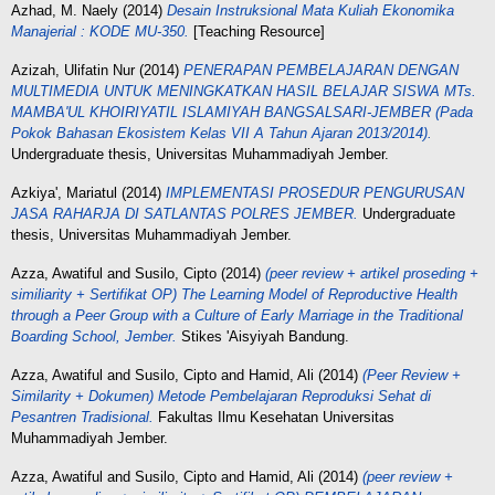
Azhad, M. Naely
(2014)
Desain Instruksional Mata Kuliah Ekonomika
Manajerial : KODE MU-350.
[Teaching Resource]
Azizah, Ulifatin Nur
(2014)
PENERAPAN PEMBELAJARAN DENGAN
MULTIMEDIA UNTUK MENINGKATKAN HASIL BELAJAR SISWA MTs.
MAMBA'UL KHOIRIYATIL ISLAMIYAH BANGSALSARI-JEMBER (Pada
Pokok Bahasan Ekosistem Kelas VII A Tahun Ajaran 2013/2014).
Undergraduate thesis, Universitas Muhammadiyah Jember.
Azkiya', Mariatul
(2014)
IMPLEMENTASI PROSEDUR PENGURUSAN
JASA RAHARJA DI SATLANTAS POLRES JEMBER.
Undergraduate
thesis, Universitas Muhammadiyah Jember.
Azza, Awatiful
and
Susilo, Cipto
(2014)
(peer review + artikel proseding +
similiarity + Sertifikat OP) The Learning Model of Reproductive Health
through a Peer Group with a Culture of Early Marriage in the Traditional
Boarding School, Jember.
Stikes 'Aisyiyah Bandung.
Azza, Awatiful
and
Susilo, Cipto
and
Hamid, Ali
(2014)
(Peer Review +
Similarity + Dokumen) Metode Pembelajaran Reproduksi Sehat di
Pesantren Tradisional.
Fakultas Ilmu Kesehatan Universitas
Muhammadiyah Jember.
Azza, Awatiful
and
Susilo, Cipto
and
Hamid, Ali
(2014)
(peer review +