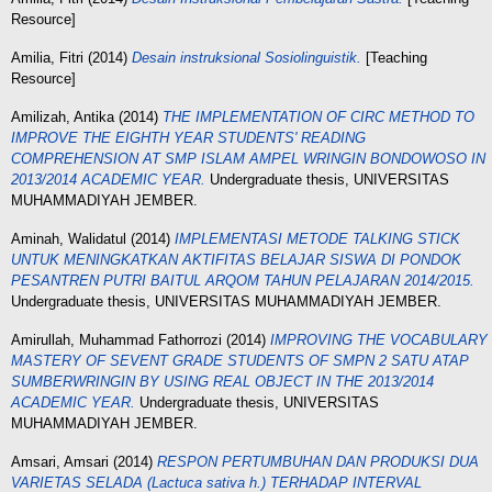
Resource]
Amilia, Fitri
(2014)
Desain instruksional Sosiolinguistik.
[Teaching
Resource]
Amilizah, Antika
(2014)
THE IMPLEMENTATION OF CIRC METHOD TO
IMPROVE THE EIGHTH YEAR STUDENTS' READING
COMPREHENSION AT SMP ISLAM AMPEL WRINGIN BONDOWOSO IN
2013/2014 ACADEMIC YEAR.
Undergraduate thesis, UNIVERSITAS
MUHAMMADIYAH JEMBER.
Aminah, Walidatul
(2014)
IMPLEMENTASI METODE TALKING STICK
UNTUK MENINGKATKAN AKTIFITAS BELAJAR SISWA DI PONDOK
PESANTREN PUTRI BAITUL ARQOM TAHUN PELAJARAN 2014/2015.
Undergraduate thesis, UNIVERSITAS MUHAMMADIYAH JEMBER.
Amirullah, Muhammad Fathorrozi
(2014)
IMPROVING THE VOCABULARY
MASTERY OF SEVENT GRADE STUDENTS OF SMPN 2 SATU ATAP
SUMBERWRINGIN BY USING REAL OBJECT IN TНЕ 2013/2014
ACADEMIC YEAR.
Undergraduate thesis, UNIVERSITAS
MUHAMMADIYAH JEMBER.
Amsari, Amsari
(2014)
RESPON PERTUMBUHAN DAN PRODUKSI DUA
VARIETAS SELADA (Lactuca sativa h.) TERHADAP INTERVAL