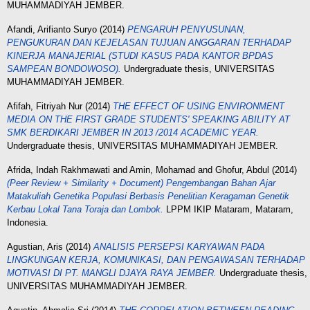
MUHAMMADIYAH JEMBER.
Afandi, Arifianto Suryo
(2014)
PENGARUH PENYUSUNAN,
PENGUKURAN DAN KEJELASAN TUJUAN ANGGARAN TERHADAP
KINERJA MANAJERIAL (STUDI KASUS PADA KANTOR BPDAS
SAMPEAN BONDOWOSO).
Undergraduate thesis, UNIVERSITAS
MUHAMMADIYAH JEMBER.
Afifah, Fitriyah Nur
(2014)
THE EFFECT OF USING ENVIRONMENT
MEDIA ON THE FIRST GRADE STUDENTS' SPEAKING ABILITY AT
SMK BERDIKARI JEMBER IN 2013 /2014 ACADEMIC YEAR.
Undergraduate thesis, UNIVERSITAS MUHAMMADIYAH JEMBER.
Afrida, Indah Rakhmawati
and
Amin, Mohamad
and
Ghofur, Abdul
(2014)
(Peer Review + Similarity + Document) Pengembangan Bahan Ajar
Matakuliah Genetika Populasi Berbasis Penelitian Keragaman Genetik
Kerbau Lokal Tana Toraja dan Lombok.
LPPM IKIP Mataram, Mataram,
Indonesia.
Agustian, Aris
(2014)
ANALISIS PERSEPSI KARYAWAN PADA
LINGKUNGAN KERJA, KOMUNIKASI, DAN PENGAWASAN TERHADAP
MOTIVASI DI PT. MANGLI DJAYA RAYA JEMBER.
Undergraduate thesis,
UNIVERSITAS MUHAMMADIYAH JEMBER.