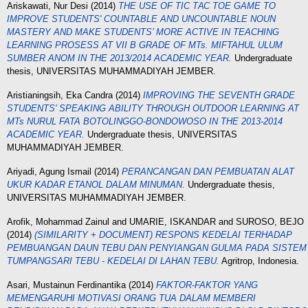
Ariskawati, Nur Desi
(2014)
THE USE OF TIС ТАС ТOE GAME TO
IMPROVE STUDENTS' COUNTABLE AND UNCOUNTABLE NOUN
MASTERY AND MAKE STUDENTS’ MORE ACTIVE IN TEACHING
LEARNING PROSESS AT VII B GRADE OF MTs. MIFTAHUL ULUM
SUMBER ANOM IN THE 2013/2014 ACADEMIC YEAR.
Undergraduate
thesis, UNIVERSITAS MUHAMMADIYAH JEMBER.
Aristianingsih, Eka Candra
(2014)
IMPROVING THE SEVENTH GRADE
STUDENTS' SPEAKING ABILITY THROUGH OUTDOOR LEARNING AT
MTs NURUL FATA BОTOLINGGO-BONDOWOSO IN THE 2013-2014
ACADEMIC YEAR.
Undergraduate thesis, UNIVERSITAS
MUHAMMADIYAH JEMBER.
Ariyadi, Agung Ismail
(2014)
PERANCANGAN DAN PEMBUATAN ALAT
UKUR KADAR ETANOL DALAM MINUMAN.
Undergraduate thesis,
UNIVERSITAS MUHAMMADIYAH JEMBER.
Arofik, Mohammad Zainul
and
UMARIE, ISKANDAR
and
SUROSO, BEJO
(2014)
(SIMILARITY + DOCUMENT) RESPONS KEDELAI TERHADAP
PEMBUANGAN DAUN TEBU DAN PENYIANGAN GULMA PADA SISTEM
TUMPANGSARI TEBU - KEDELAI DI LAHAN TEBU.
Agritrop, Indonesia.
Asari, Mustainun Ferdinantika
(2014)
FAKTOR-FAKTOR YANG
MEMENGARUHI MOTIVASI ORANG TUA DALAM MEMBERI