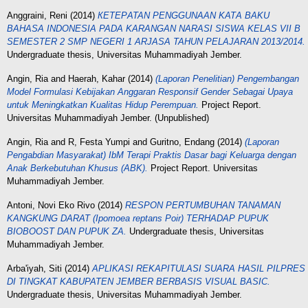
Anggraini, Reni
(2014)
КЕТЕРATAN PENGGUNAAN KАТА BАKU
BAHASA INDONESIA PADA KARANGAN NARASI SISWA KELAS VII B
SEMESTER 2 SMР NEGERI 1 ARJASA TAHUN PELAJARAN 2013/2014.
Undergraduate thesis, Universitas Muhammadiyah Jember.
Angin, Ria
and
Haerah, Kahar
(2014)
(Laporan Penelitian) Pengembangan
Model Formulasi Kebijakan Anggaran Responsif Gender Sebagai Upaya
untuk Meningkatkan Kualitas Hidup Perempuan.
Project Report.
Universitas Muhammadiyah Jember. (Unpublished)
Angin, Ria
and
R, Festa Yumpi
and
Guritno, Endang
(2014)
(Laporan
Pengabdian Masyarakat) IbM Terapi Praktis Dasar bagi Keluarga dengan
Anak Berkebutuhan Khusus (ABK).
Project Report. Universitas
Muhammadiyah Jember.
Antoni, Novi Eko Rivo
(2014)
RESPON PERTUMBUHAN TANAMAN
KANGKUNG DARAT (Ipomoea reptans Poir) TERHADAP PUPUK
BIOBOOST DAN PUPUK ZA.
Undergraduate thesis, Universitas
Muhammadiyah Jember.
Arba'iyah, Siti
(2014)
APLIKASI REKAPITULASI SUARA HASIL PILPRES
DI TINGKAT KABUPATEN JEMBER BERBASIS VISUAL BASIC.
Undergraduate thesis, Universitas Muhammadiyah Jember.