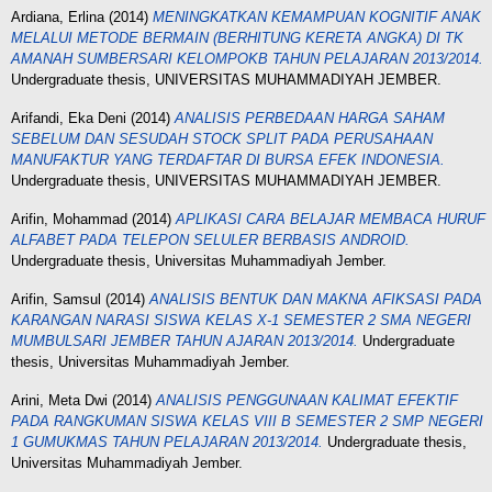
Ardiana, Erlina
(2014)
MENINGKATKAN KEMAMPUAN KOGNITIF ANAK
MELALUI METODE BERMAIN (BERHITUNG KERETA ANGKA) DI TK
AMANAH SUMBERSARI KELOMPOKВ TAHUN PELAJARAN 2013/2014.
Undergraduate thesis, UNIVERSITAS MUHAMMADIYAH JEMBER.
Arifandi, Eka Deni
(2014)
ANALISIS PERBEDAAN HARGA SAHAM
SEBELUM DAN SESUDAH STOCK SPLIT PADA PERUSAHAAN
MANUFAKTUR YANG TERDAFTAR DI BURSA EFEK INDONESIA.
Undergraduate thesis, UNIVERSITAS MUHAMMADIYAH JEMBER.
Arifin, Mohammad
(2014)
APLIKASI CARA BELAJAR MEMBACA HURUF
ALFABET PADA TELEPON SELULER BERBASIS ANDROID.
Undergraduate thesis, Universitas Muhammadiyah Jember.
Arifin, Samsul
(2014)
ANALISIS BENTUK DAN MAKNA AFIKSASI PADA
KARANGAN NARASI SISWA KELAS X-1 SEMESTER 2 SMA NEGERI
MUMBULSARI JEMBER TAHUN AJARAN 2013/2014.
Undergraduate
thesis, Universitas Muhammadiyah Jember.
Arini, Meta Dwi
(2014)
ANALISIS PENGGUNAAN KALIMAT EFEKTIF
PADA RANGKUMAN SISWA KELAS VIII B SEMESTER 2 SMP NEGERI
1 GUMUKMAS TAHUN PELAJARAN 2013/2014.
Undergraduate thesis,
Universitas Muhammadiyah Jember.