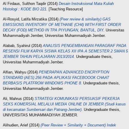
Al Firdaus, Sulthon Taqdir
(2014)
Desain Instruksional Mata Kuliah
Histologi : KODE BIO 221.
[Teaching Resource]
Al-Rosyid, Latifa Mirzatika
(2014)
(Peer review & similarity) GAS
EMISSIONS INVENTORY OF METHANE (CH4) WITH FIRST ORDER
DECAY (FOD) METHOD IN TPA PIYUNGAN, BANTUL, DIY.
Universitas
Muhammadiyah Jember, Universitas Muhammadiyah Jember.
Alabab, Syahirul
(2014)
ANALISIS PENGEMBANGAN PARAGRAF PADA
RESENSI FILM KARYA SISWA KELAS XII IPA A SEMESTER 2 SMAN 5
JEMBER TAHUN PELAJARAN 2013/2014.
Undergraduate thesis,
Universitas Muhammadiyah Jember.
Alfian, Wahyu
(2014)
PENERAPAN ADVANCED ENCRYPTION
STANDARD (AES) 256 PADA APLIKASI FACEBOООК СНАAT
BERBASIS PLATFROM WINDOWS PHONE 8.
Undergraduate thesis,
Universitas Muhammadiyah Jember.
Ali, Mahrus
(2014)
STRATEGI KOMUNIKASI PERSUASIF PEKERJA
SEKS KOMERSIAL MELALUI MEDIA ONLINE DI JEMBER (Studi kasus
di kecamatan Sumbersari dan Patrang-Jember).
Undergraduate thesis,
UNIVERSITAS MUHAMMADIYAH JEMBER.
Alihudien, Arief
(2014)
(Peer Review + Similarity + Document) Indek