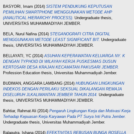
BASYORI, Imam
(2014)
SISTEM PENDUKUNG KEPUTUSAN
PEMILIHAN SMARTPHONE MENGGUNAKAN METODE AHP
(ANALITICAL HIERARCHY PROCESS).
Undergraduate thesis,
UNIVERSITAS MUHAMMADIYAH JEMBER.
BELA, Nurul Nafina
(2014)
STEGANOGRAFI CITRA DIGITAL
MENGGUNAKAN METODE LEAST SIGNIFICANT BIT.
Undergraduate
thesis, UNIVERSITAS MUHAMMADIYAH JEMBER.
BELLAYATI, YC
(2014)
ASUHAN KEPERAWATAN KELUARGA NY. K
DENGAN TYPHOID DI WILAYAH KERJA PUSKESMAS DUSUN
KERTOSARI DESA KRAJAN KECAMATAN PAKUSARI JEMBER.
Profession Education thesis, Universitas Muhammadiyah Jember.
BUDIMAN, ANGGARA LAMBANG
(2014)
HUBUNGAN LINGKUNGAN
INDEKOS DENGAN PERILAKU SEKSUAL DIKALANGAN REMAJA
DISELURUH JLKALIMANTAN JEMBER TAHUN 2014.
Undergraduate
thesis, UNIVERSITAS MUHAMMADIYAH JEMBER.
Bahtiar, Rahmat Ali
(2014)
Pengaruh Lingkungan Kerja dan Motivasi Kerja
Terhadap Kepuasan Kerja Karyawan Pada PT Surya Inti Putra Jember.
Undergraduate thesis, Universitas Muhammadiyah Jember.
Balaputra, Ishana
(2014)
EFEKTIVITAS REBUSAN BUNGA ROSELLA