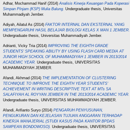
Adhar, Mochammad Hanif
(2014)
Analisis Kinerja Keuangan Pada Koperasi
Simpan PInjam (KSP) Mulia Balung.
Undergraduate thesis, Universitas
Muhammadiyah Jember.
Adiyah, Ailatul As
(2014)
FAKTOR INTERNAL DAN EKSTERNAL YANG
MEMPENGARUHI HASIL BELAJAR BIOLOGI KELAS X MAN 1 JEMBER.
Undergraduate thesis, Universitas Muhammadiyah Jember.
Adrianti, Vicky Tria
(2014)
IMPROVING THE EIGHTH GRADE
STUDENTS' SPEAKING ABILITY BY USING FLASH CARD MEDIA AT
JUNIOR HIGH SCHOOL OF MUHAMMADIYAН 1 ЈЕМBER IN 2013/2014
ACADEMIC YEAR.
Undergraduate thesis, UNIVERSITAS
MUHAMMADIYAH JEMBER.
Afandi, Akhmad
(2014)
THE IMPLEMENTATION OF CLUSTERING
TECHNIQUE TO IMPROVE THE EIGHTH YEAR STUDENTS'
ACHIEVEMENT IN WRITING DESCRIPTIVE TEXT AT MTs SA
SALAFIYAH AL ROYYAN JEMBER IN TНЕ 2013/2014 ACADEMIC YEAR.
Undergraduate thesis, UNIVERSITAS MUHAMMADIYAH JEMBER.
Afandi, Arifianto Suryo
(2014)
PENGARUH PENYUSUNAN,
PENGUKURAN DAN KEJELASAN TUJUAN ANGGARAN TERHADAP
KINERJA MANAJERIAL (STUDI KASUS PADA KANTOR BPDAS
SAMPEAN BONDOWOSO).
Undergraduate thesis, UNIVERSITAS