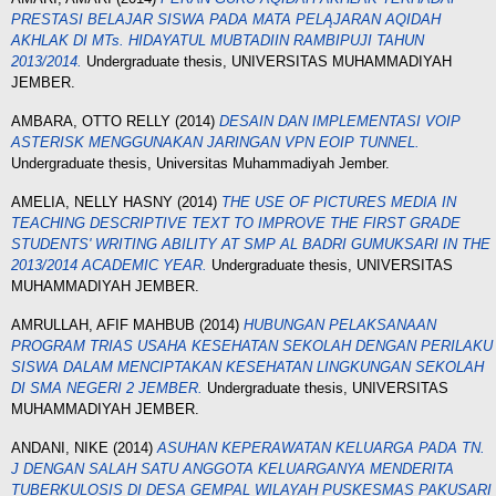
PRESTASI BELAJAR SISWA PADA MATA PELĄJARAN AQIDAH
AKHLAK DI MTs. HIDAYATUL MUBTADIIN RAMBIPUJI TAHUN
2013/2014.
Undergraduate thesis, UNIVERSITAS MUHAMMADIYAH
JEMBER.
AMBARA, OTTO RELLY
(2014)
DESAIN DAN IMPLEMENTASI VOIP
ASTERISK MENGGUNAKAN JARINGAN VPN EOIP TUNNEL.
Undergraduate thesis, Universitas Muhammadiyah Jember.
AMELIA, NELLY HASNY
(2014)
THE USE OF PICTURES MEDIA IN
TEACHING DESCRIPTIVE TEXT TO IMPROVE THE FIRST GRADE
STUDENTS' WRITING ABILITY AT SMP AL BADRI GUMUKSARI IN THE
2013/2014 ACADEMIC YEAR.
Undergraduate thesis, UNIVERSITAS
MUHAMMADIYAH JEMBER.
AMRULLAH, AFIF MAHBUB
(2014)
HUBUNGAN PELAKSANAAN
PROGRAM TRIAS USAHA KESEHATAN SEKOLAH DENGAN PERILAKU
SISWA DALAM MENCIPTAKAN KESEHATAN LINGKUNGAN SEKOLAH
DI SMA NEGERI 2 JEMBER.
Undergraduate thesis, UNIVERSITAS
MUHAMMADIYAH JEMBER.
ANDANI, NIKE
(2014)
ASUHAN KEPERAWATAN KELUARGA PADA TN.
J DENGAN SALAH SATU ANGGOTA KELUARGANYA MENDERITA
TUBERKULOSIS DI DESA GEMPAL WILAYAH PUSKESMAS PAKUSARI