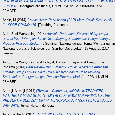
PENDIDIKAN PADA ANAK BERKEBUTUHAN KHUSUS DI SLB BINTORO
JEMBER.
Undergraduate thesis, UNIVERSITAS MUHAMMADIYAH
JEMBER.
Asifin, M
(2014)
Satuan Acara Perkuliahan (SAP) Mata Kuliah Seni Musik
II : KODE PPAUD 415.
[Teaching Resource]
Asih, Susi Wahyuning
(2014)
Analisis Perbedaan Kualitas Hidup Lanjut
Usia di PSLU Kasiyan dan di Desa Mayang Berdasarkan Pengembangan
Precede Proceed Model.
In: Seminar Nasional dengan tema “Pembangunan
Nasional Berbasis Teknologi dan Sumber Daya Lokal”, 19 Agustus 2014,
Jember.
Asih, Susi Wahyuning
and
Hidayat, Cahya Tribagus
and
Dewi, Sofia
Rhosma
(2014)
Peer Review dan Similarity Artikel "Analisis Perbedaan
Kualitas Hidup Lanjut Usia di PSLU Kasiyan dan di Desa Mayang
Berdasarkan Pengembangan Precede Proceed Model".
LPPM UNMUH
JEMBER.
Asmuji, Asmuji
(2014)
(Turnitin + Document) MODEL INTEGRATED
MATERNITY MANAGEMENT MELALUI PENGUATAN PROMOTIF DAN
PREVENTIF SEBAGAI UPAYA MENURUNKAN ANGKA KEMATIAN IBU
DAN BAYI.
Jurnal Ners, Indonesia.
Astarina, Andin
(2014)
IMPROVING THE SEVENTH A GRADE