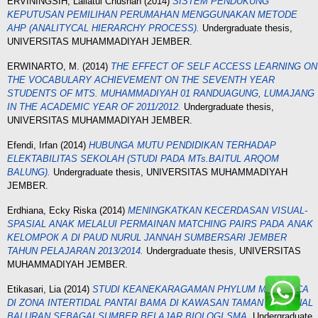
ERVININGSIH, Lailatul Chusnah
(2014)
SISTEM PENDUKUNG
KEPUTUSAN PEMILIHAN PERUMAHAN MENGGUNAKAN METODE
AHP (ANALITYCAL HIERARCHY PROCESS).
Undergraduate thesis,
UNIVERSITAS MUHAMMADIYAH JEMBER.
ERWINARTО, M.
(2014)
THE EFFECT OF SELF ACCESS LEARNING ON
THE VOCABULARY ACHIEVEMENT ON THE SEVENTH YEAR
STUDENTS OF MTS. MUHAMMADIYAH 01 RANDUAGUNG, LUMAJANG
IN THE ACADEMIC YEAR OF 2011/2012.
Undergraduate thesis,
UNIVERSITAS MUHAMMADIYAH JEMBER.
Efendi, Irfan
(2014)
HUBUNGA MUTU PENDIDIKAN TERHADAP
ELEKTABILITAS SEKOLAH (STUDI PADA MTs.BAITUL ARQOM
BALUNG).
Undergraduate thesis, UNIVERSITAS MUHAMMADIYAH
JEMBER.
Erdhiana, Ecky Riska
(2014)
MENINGKATKAN KECERDASAN VISUAL-
SPASIAL ANAK MELALUI PERMAINAN MATCHING PAIRS PADA ANAK
KELOMPOК А DI PAUD NURUL JANNAH SUMBERSARI JEMBER
TAHUN PELAJARAN 2013/2014.
Undergraduate thesis, UNIVERSITAS
MUHAMMADIYAH JEMBER.
Etikasari, Lia
(2014)
STUDI KEANEKARAGAMAN PHYLUM MOLLUSCA
DI ZONA INTERTIDAL PANTAI BAMA DI KAWASAN TAMAN NASIONAL
BALURAN SEBAGAI SUMBER BELAJAR BIOLOGI SMA.
Undergraduate