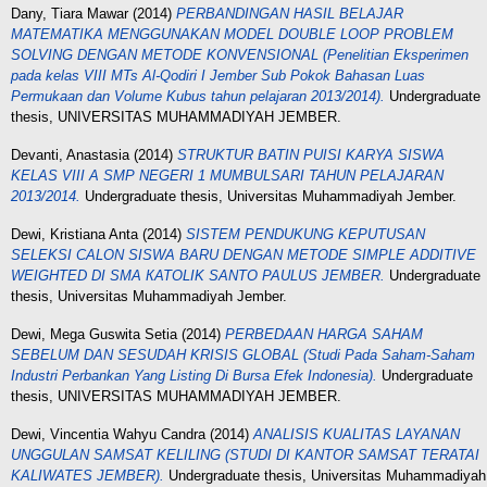
Dany, Tiara Mawar
(2014)
PERBANDINGAN HASIL BELAJAR
MATEMATIKA MENGGUNAKAN MODEL DOUBLE LOOP PROBLEM
SOLVING DENGAN METODE KONVENSIONAL (Penelitian Eksperimen
pada kelas VIII MTs Al-Qodiri I Jember Sub Pokok Bahasan Luas
Permukaan dan Volume Kubus tahun pelajaran 2013/2014).
Undergraduate
thesis, UNIVERSITAS MUHAMMADIYAH JEMBER.
Devanti, Anastasia
(2014)
STRUKTUR BATIN PUISI KARYA SISWA
KELAS VIII A SMP NEGERI 1 MUMBULSARI TAHUN PELAJARAN
2013/2014.
Undergraduate thesis, Universitas Muhammadiyah Jember.
Dewi, Kristiana Anta
(2014)
SISTEM PENDUKUNG KEPUTUSAN
SELEKSI CALON SISWA BARU DENGAN METODE SIMPLE ADDITIVE
WEIGHTED DI SMA КАТОLIK SANTO PAULUS JEMBER.
Undergraduate
thesis, Universitas Muhammadiyah Jember.
Dewi, Mega Guswita Setia
(2014)
PERBEDAAN HARGA SAHAM
SEBELUM DAN SESUDАН KRISIS GLOBAL (Studi Pada Saham-Saham
Industri Perbankan Yang Listing Di Bursa Efek Indonesia).
Undergraduate
thesis, UNIVERSITAS MUHAMMADIYAH JEMBER.
Dewi, Vincentia Wahyu Candra
(2014)
ANALISIS KUALITAS LAYANAN
UNGGULAN SAMSAT KELILING (STUDI DI KANTOR SAMSAT TERATAI
KALIWATES JEMBER).
Undergraduate thesis, Universitas Muhammadiyah