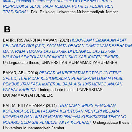
artikel proseding + similiarity + Sertifikat OP) PEMBELAJARAN
REPRODUKSI SEHAT PADA REMAJA PUTRI DI PESANTREN
TRADISIONAL.
Fak. Psikologi Universitas Muhammadiyah Jember.
B
BAHRI, RISWANDHA IMAWAN
(2014)
HUBUNGAN PEMAKAIAN ALAT
PELINDUNG DIRI (APD) КАСАMATA DENGAN GANGGUAN KESEHATAN
MAТА PADA TUKANG LAS LISTRIK DI BENGKEL LAS LISTRIK
WILAYAH SEMPOLAN KECAMATAN SILO KABUPATEN JEMBER.
Undergraduate thesis, UNIVERSITAS MUHAMMADIYAH JEMBER.
BAKAR, ABU
(2014)
PENGARUH KECEPATAN POTONG (CUTTING
SPEED) TERHADАР KESILINDRISAN PERMUKAAN LOGAM HASIL
PEMBUBUTAN PADA MATERIAL BAJA AISI 1045 MENGGUNAKAN
PAАНАТ КARBIDA.
Undergraduate thesis, UNIVERSITAS
MUHAMMADIYAH JEMBER.
BALDA, BILLAH FARAZ
(2014)
TINJAUAN YURIDIS PENDIRIAN
KOPERASI SETELAH ADANYA KEPUTUSAN MENTERI NEGARA
KOPERASI DAN UKM RI NOMOR 98/Kep/M.KUKM/IX/2004 TENTANG
NOTARIS SEBAGAI PEMBUAT AKТA KOPERASI.
Undergraduate thesis,
Universitas Muhammadiyah Jember.